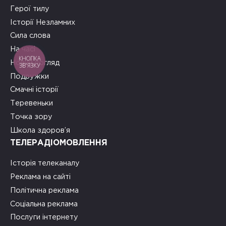
Герої тилу
Історії Незламних
Сила слова
На часі
КНОПКА
Новий погляд
ЗВ'ЯЗКУ
Подружки
Смачні історії
Теревеньки
Точка зору
Школа здоров’я
ТЕЛЕРАДІОМОВЛЕННЯ
Історія телеканалу
Реклама на сайті
Політична реклама
Соціальна реклама
Послуги інтернету