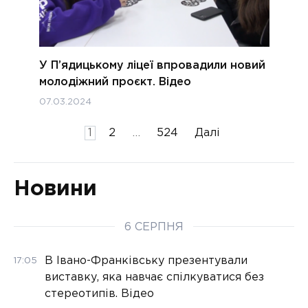
У П’ядицькому ліцеї впровадили новий
молодіжний проєкт. Відео
07.03.2024
Пагінація
1
2
…
524
Далі
записів
Новини
6 СЕРПНЯ
В Івано-Франківську презентували
17:05
виставку, яка навчає спілкуватися без
стереотипів. Відео