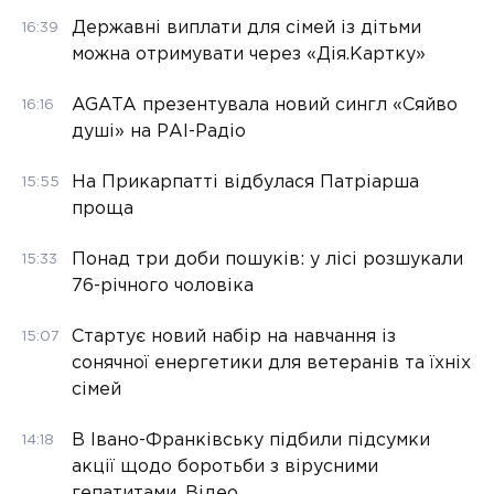
Державні виплати для сімей із дітьми
16:39
можна отримувати через «Дія.Картку»
AGATA презентувала новий сингл «Сяйво
16:16
душі» на РАІ-Радіо
На Прикарпатті відбулася Патріарша
15:55
проща
Понад три доби пошуків: у лісі розшукали
15:33
76-річного чоловіка
Стартує новий набір на навчання із
15:07
сонячної енергетики для ветеранів та їхніх
сімей
В Івано-Франківську підбили підсумки
14:18
акції щодо боротьби з вірусними
гепатитами. Відео