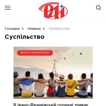
Skip
to
content
НОВИНИ
Головна
Новини
Суспільство
Суспільство
СВІТ
ІВАНО-ФРАНКІВСЬК
УКРАЇНА
В Івано-Франківській громаді триває