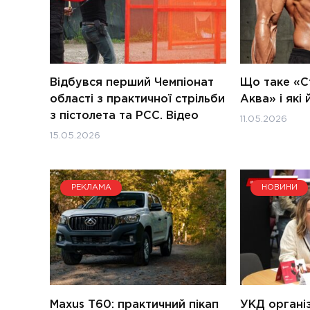
Відбувся перший Чемпіонат
Що таке «
області з практичної стрільби
Аква» і які
з пістолета та PCC. Відео
11.05.2026
15.05.2026
РЕКЛАМА
НОВИНИ
Maxus T60: практичний пікап
УКД організ