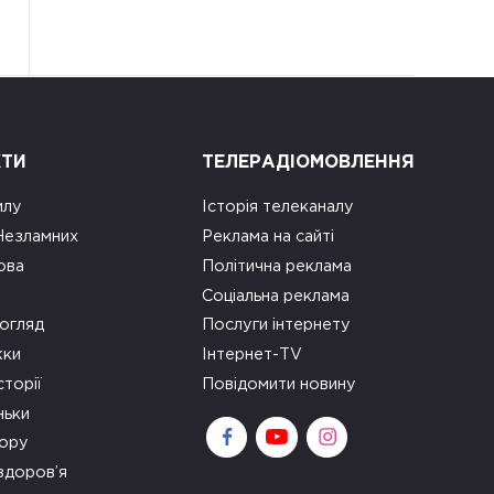
КТИ
ТЕЛЕРАДІОМОВЛЕННЯ
илу
Історія телеканалу
 Незламних
Реклама на сайті
ова
Політична реклама
Соціальна реклама
огляд
Послуги інтернету
ки
Інтернет-TV
сторії
Повідомити новину
ньки
зору
здоров’я