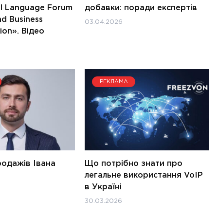
al Language Forum
добавки: поради експертів
nd Business
03.04.2026
on». Відео
РЕКЛАМА
одажів Івана
Що потрібно знати про
легальне використання VoIP
в Україні
30.03.2026