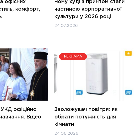
а офісних
Чому худі з принтом стали
стиль, комфорт,
частиною корпоративної
ь
культури у 2026 році
24.07.2026
РЕКЛАМА
 УКД офіційно
Зволожувач повітря: як
навчання. Відео
обрати потужність для
кімнати
24.06.2026