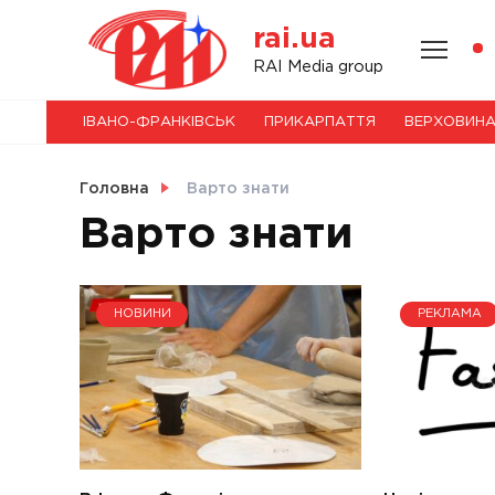
Skip
rai.ua
to
content
НОВИНИ
RAI Media group
ІВАНО-ФРАНКІВСЬК
ПРИКАРПАТТЯ
ВЕРХОВИН
СВІТ
Головна
Варто знати
Варто знати
УКРАЇНА
НОВИНИ
РЕКЛАМА