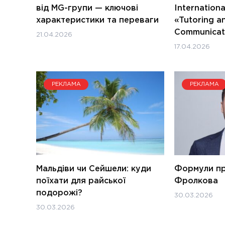
від MG-групи — ключові
Internation
характеристики та переваги
«Tutoring a
Communicati
21.04.2026
17.04.2026
РЕКЛАМА
РЕКЛАМА
Мальдіви чи Сейшели: куди
Формули пр
поїхати для райської
Фролкова
подорожі?
30.03.2026
30.03.2026