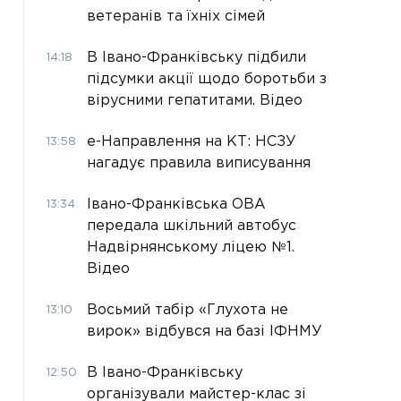
ветеранів та їхніх сімей
В Івано-Франківську підбили
14:18
підсумки акції щодо боротьби з
вірусними гепатитами. Відео
е-Направлення на КТ: НСЗУ
13:58
нагадує правила виписування
Івано-Франківська ОВА
13:34
передала шкільний автобус
Надвірнянському ліцею №1.
Відео
Восьмий табір «Глухота не
13:10
вирок» відбувся на базі ІФНМУ
В Івано-Франківську
12:50
організували майстер-клас зі