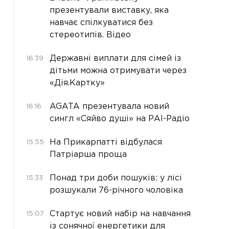
презентували виставку, яка
навчає спілкуватися без
стереотипів. Відео
Державні виплати для сімей із
16:39
дітьми можна отримувати через
«Дія.Картку»
AGATA презентувала новий
16:16
сингл «Сяйво душі» на РАІ-Радіо
На Прикарпатті відбулася
15:55
Патріарша проща
Понад три доби пошуків: у лісі
15:33
розшукали 76-річного чоловіка
Стартує новий набір на навчання
15:07
із сонячної енергетики для