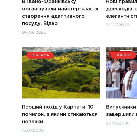
В Івано-Франківську
Нові правил
організували майстер-клас зі
дрескодів: 
створення адаптивного
елегантніст
посуду. Відео
30.07.2026
06.08.2026
РЕКЛАМА
НОВИНИ
Перший похід у Карпати: 10
Випускники
помилок, з якими стикаються
завершили 
новачки
25.06.2026
15.07.2026