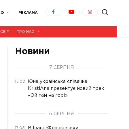
ІО
РЕКЛАМА
СВІТ
ПРО НАС
Новини
7 СЕРПНЯ
Юна українська співачка
15:00
KristiAna презентує новий трек
«Ой там на горі»
6 СЕРПНЯ
В Івано-Франківську
17:05