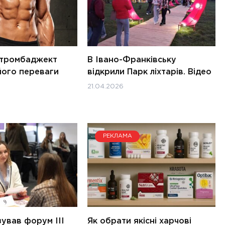
Стромбаджект
В Івано-Франківську
 його переваги
відкрили Парк ліхтарів. Відео
21.04.2026
РЕКЛАМА
ував форум III
Як обрати якісні харчові