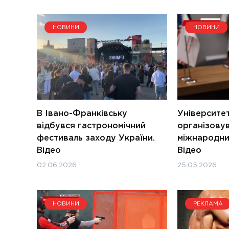
НОВИНИ
НОВИНИ
В Івано-Франківську
Університе
відбувся гастрономічний
організову
фестиваль заходу України.
міжнародний
Відео
Відео
02.06.2026
25.05.2026
НОВИНИ
РЕКЛАМА