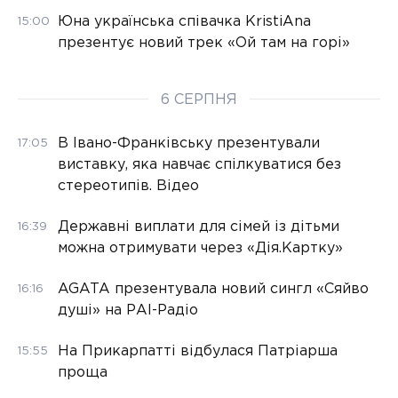
Юна українська співачка KristiAna
15:00
презентує новий трек «Ой там на горі»
6 СЕРПНЯ
В Івано-Франківську презентували
17:05
виставку, яка навчає спілкуватися без
стереотипів. Відео
Державні виплати для сімей із дітьми
16:39
можна отримувати через «Дія.Картку»
AGATA презентувала новий сингл «Сяйво
16:16
душі» на РАІ-Радіо
На Прикарпатті відбулася Патріарша
15:55
проща