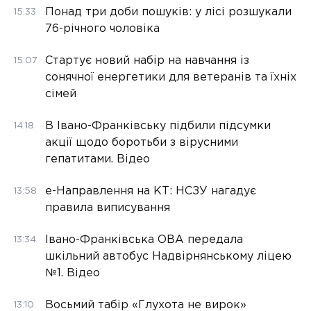
Понад три доби пошуків: у лісі розшукали
15:33
76-річного чоловіка
Стартує новий набір на навчання із
15:07
сонячної енергетики для ветеранів та їхніх
сімей
В Івано-Франківську підбили підсумки
14:18
акції щодо боротьби з вірусними
гепатитами. Відео
е-Направлення на КТ: НСЗУ нагадує
13:58
правила виписування
Івано-Франківська ОВА передала
13:34
шкільний автобус Надвірнянському ліцею
№1. Відео
Восьмий табір «Глухота не вирок»
13:10