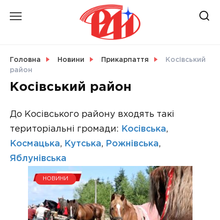
Skip
to
content
НОВИНИ
Головна
Новини
Прикарпаття
Косівський
район
СВІТ
Косівський район
До Косівського району входять такі
територіальні громади:
Косівська
,
УКРАЇНА
Космацька
,
Кутська
,
Рожнівська
,
Яблунівська
НОВИНИ