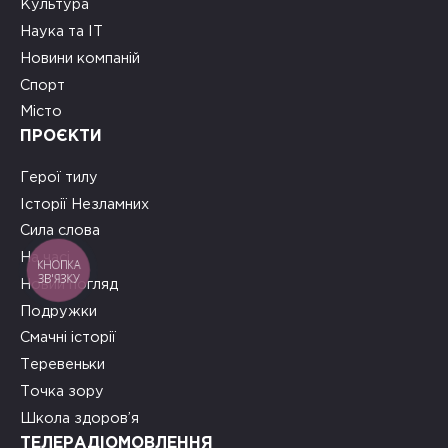
Культура
Наука та ІТ
Новини компаній
Спорт
Місто
ПРОЄКТИ
Герої тилу
Історії Незламних
Сила слова
На часі
КНОПКА
ЗВ'ЯЗКУ
Новий погляд
Подружки
Смачні історії
Теревеньки
Точка зору
Школа здоров’я
ТЕЛЕРАДІОМОВЛЕННЯ