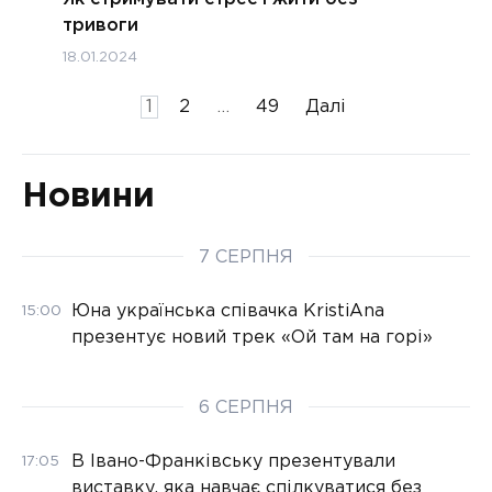
тривоги
18.01.2024
Пагінація
1
2
…
49
Далі
записів
Новини
7 СЕРПНЯ
Юна українська співачка KristiAna
15:00
презентує новий трек «Ой там на горі»
6 СЕРПНЯ
В Івано-Франківську презентували
17:05
виставку, яка навчає спілкуватися без