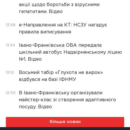
акції щодо боротьби з вірусними
гепатитами. Відео
е-Направлення на КТ: НСЗУ нагадує
13:58
правила виписування
Івано-Франківська ОВА передала
13:34
шкільний автобус Надвірнянському ліцею
№1. Відео
Восьмий табір «Глухота не вирок»
13:10
відбувся на базі ІФНМУ
В Івано-Франківську організували
12:50
майстер-клас зі створення адаптивного
посуду. Відео
більше новин