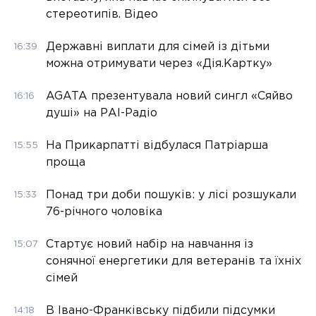
стереотипів. Відео
Державні виплати для сімей із дітьми
16:39
можна отримувати через «Дія.Картку»
AGATA презентувала новий сингл «Сяйво
16:16
душі» на РАІ-Радіо
На Прикарпатті відбулася Патріарша
15:55
проща
Понад три доби пошуків: у лісі розшукали
15:33
76-річного чоловіка
Стартує новий набір на навчання із
15:07
сонячної енергетики для ветеранів та їхніх
сімей
В Івано-Франківську підбили підсумки
14:18