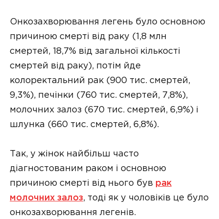
Онкозахворювання легень було основною
причиною смерті від раку (1,8 млн
смертей, 18,7% від загальної кількості
смертей від раку), потім йде
колоректальний рак (900 тис. смертей,
9,3%), печінки (760 тис. смертей, 7,8%),
молочних залоз (670 тис. смертей, 6,9%) і
шлунка (660 тис. смертей, 6,8%).
Так, у жінок найбільш часто
діагностованим раком і основною
причиною смерті від нього був
рак
молочних залоз
, тоді як у чоловіків це було
онкозахворювання легенів.