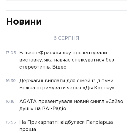
Новини
6 СЕРПНЯ
В Івано-Франківську презентували
17:05
виставку, яка навчає спілкуватися без
стереотипів. Відео
Державні виплати для сімей із дітьми
16:39
можна отримувати через «Дія.Картку»
AGATA презентувала новий сингл «Сяйво
16:16
душі» на РАІ-Радіо
На Прикарпатті відбулася Патріарша
15:55
проща