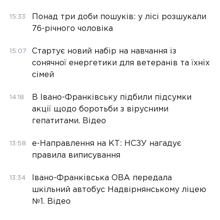
Понад три доби пошуків: у лісі розшукали
15:33
76-річного чоловіка
Стартує новий набір на навчання із
15:07
сонячної енергетики для ветеранів та їхніх
сімей
В Івано-Франківську підбили підсумки
14:18
акції щодо боротьби з вірусними
гепатитами. Відео
е-Направлення на КТ: НСЗУ нагадує
13:58
правила виписування
Івано-Франківська ОВА передала
13:34
шкільний автобус Надвірнянському ліцею
№1. Відео