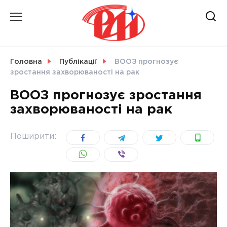
Skip
to
content
НОВИНИ
Головна
Публікації
ВООЗ прогнозує
зростання захворюваності на рак
СВІТ
ВООЗ прогнозує зростання
захворюваності на рак
УКРАЇНА
Поширити: