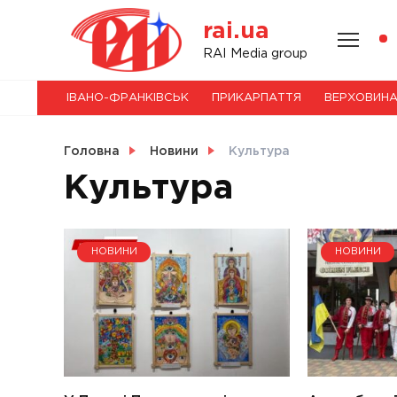
Skip
rai.ua
to
content
НОВИНИ
RAI Media group
ІВАНО-ФРАНКІВСЬК
ПРИКАРПАТТЯ
ВЕРХОВИН
СВІТ
Головна
Новини
Культура
Культура
УКРАЇНА
НОВИНИ
НОВИНИ