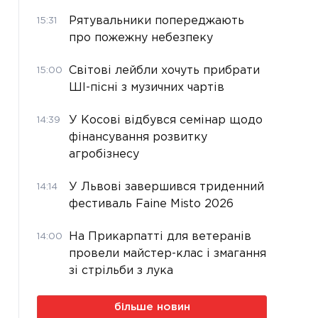
Рятувальники попереджають
15:31
про пожежну небезпеку
Світові лейбли хочуть прибрати
15:00
ШІ-пісні з музичних чартів
У Косові відбувся семінар щодо
14:39
фінансування розвитку
агробізнесу
У Львові завершився триденний
14:14
фестиваль Faine Misto 2026
На Прикарпатті для ветеранів
14:00
провели майстер-клас і змагання
зі стрільби з лука
більше новин