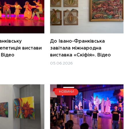
анківську
До Івано-Франківська
епетиція вистави
завітала міжнародна
 Відео
виставка «Скіфія». Відео
05.06.2026
НОВИНИ