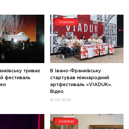
НОВИНИ
анківську триває
В Івано-Франківську
й фестиваль
стартував міжнародний
део
артфестиваль «VIADUK».
Відео
16.06.2026
НОВИНИ