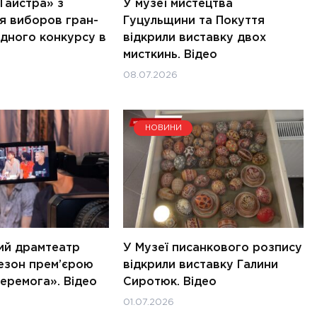
Тайстра» з
У музеї мистецтва
я виборов гран-
Гуцульщини та Покуття
одного конкурсу в
відкрили виставку двох
мисткинь. Відео
08.07.2026
НОВИНИ
ий драмтеатр
У Музеї писанкового розпису
езон прем’єрою
відкрили виставку Галини
еремога». Відео
Сиротюк. Відео
01.07.2026