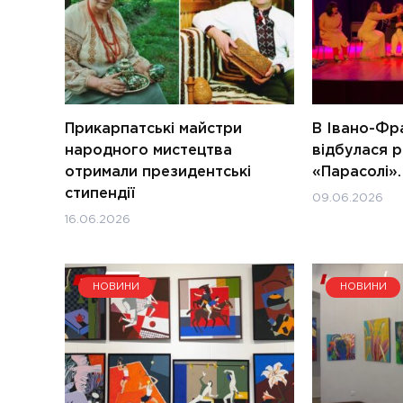
Прикарпатські майстри
В Івано-Фр
народного мистецтва
відбулася р
отримали президентські
«Парасолі».
стипендії
09.06.2026
16.06.2026
НОВИНИ
НОВИНИ