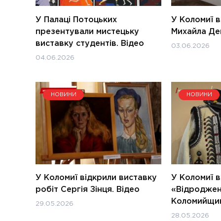
У Палаці Потоцьких
У Коломиї в
презентували мистецьку
Михайла Де
виставку студентів. Відео
03.06.2026
04.06.2026
НОВИНИ
НОВИНИ
У Коломиї відкрили виставку
У Коломиї в
робіт Сергія Зінця. Відео
«Відроджен
Коломийщин
29.05.2026
28.05.2026