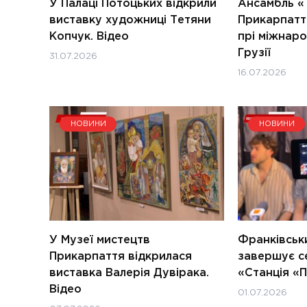
У Палаці Потоцьких відкрили
Ансамбль «
виставку художниці Тетяни
Прикарпатт
Копчук. Відео
прі міжнар
Грузії
31.07.2026
16.07.2026
НОВИНИ
НОВИНИ
У Музеї мистецтв
Франківськ
Прикарпаття відкрилася
завершує с
виставка Валерія Дувірака.
«Станція «П
Відео
01.07.2026