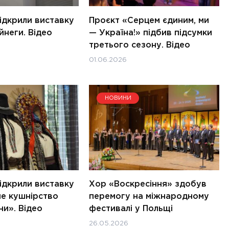
ідкрили виставку
Проєкт «Серцем єдиним, ми
йнеги. Відео
— Україна!» підбив підсумки
третього сезону. Відео
01.06.2026
НОВИНИ
ідкрили виставку
Хор «Воскресіння» здобув
е кушнірство
перемогу на міжнародному
и». Відео
фестивалі у Польщі
26.05.2026