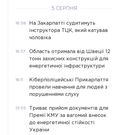
5 СЕРПНЯ
На Закарпатті судитимуть
16:58
інструктора ТЦК, який катував
чоловіка
Область отримала від Швеції 12
16:37
тонн захисних конструкцій для
енергетичної інфраструктури
Кіберполіцейські Прикарпаття
16:11
провели навчання для людей з
порушеннями слуху
Триває прийом документів для
15:55
Премії КМУ за вагомий внесок
до енергетичної стійкості
України