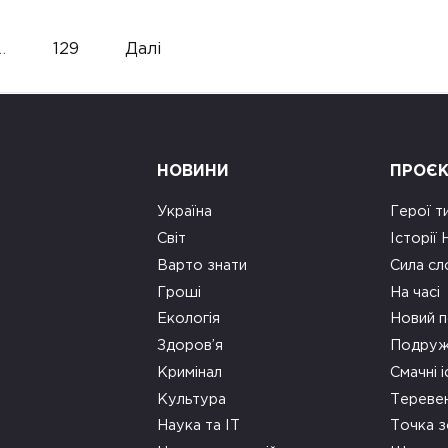
…
129
Далі
НОВИНИ
ПРОЄ
Україна
Герої т
Світ
Історії
Варто знати
Сила сл
Гроші
На часі
Екологія
Новий п
Здоров’я
Подруж
Кримінал
Смачні і
Культура
Тереве
Наука та ІТ
Точка 