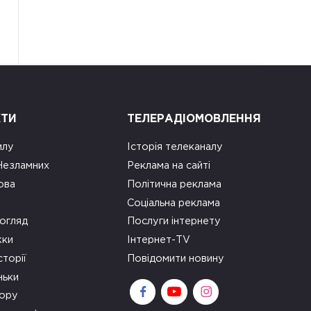
КТИ
ТЕЛЕРАДІОМОВЛЕННЯ
илу
Історія телеканалу
 Незламних
Реклама на сайті
ова
Політична реклама
Соціальна реклама
огляд
Послуги інтернету
ки
Інтернет-TV
сторії
Повідомити новину
ньки
зору