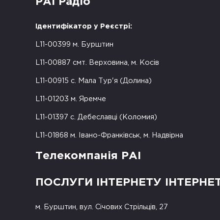
РАІ Радіо
Ідентифікатор у Реєстрі:
L11-00399 м. Бурштин
L11-00887 смт. Верховина, м. Косів
L11-00915 с. Мала Тур'я (Долина)
L11-01203 м. Яремче
L11-01397 с. Дебеславці (Коломия)
L11-01868 м. Івано-Франківськ, м. Надвірна
Телекомпанія РАІ
ПОСЛУГИ ІНТЕРНЕТУ ІНТЕРНЕ
м. Бурштин, вул. Січових Стрільців, 27