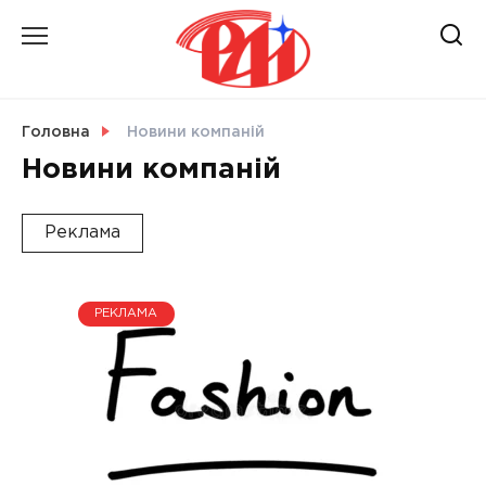
Skip
to
content
НОВИНИ
Головна
Новини компаній
Новини компаній
СВІТ
Реклама
УКРАЇНА
РЕКЛАМА