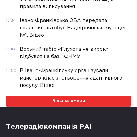
правила виписування
Івано-Франківська ОВА передала
13:34
шкільний автобус Надвірнянському ліцею
№1. Відео
Восьмий табір «Глухота не вирок»
13:10
відбувся на базі ІФНМУ
В Івано-Франківську організували
12:50
майстер-клас зі створення адаптивного
посуду. Відео
більше новин
Телерадіокомпанія РАІ