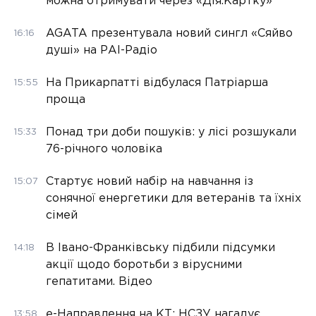
можна отримувати через «Дія.Картку»
AGATA презентувала новий сингл «Сяйво
16:16
душі» на РАІ-Радіо
На Прикарпатті відбулася Патріарша
15:55
проща
Понад три доби пошуків: у лісі розшукали
15:33
76-річного чоловіка
Стартує новий набір на навчання із
15:07
сонячної енергетики для ветеранів та їхніх
сімей
В Івано-Франківську підбили підсумки
14:18
акції щодо боротьби з вірусними
гепатитами. Відео
е-Направлення на КТ: НСЗУ нагадує
13:58