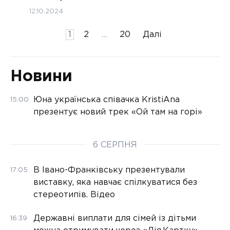
12.10.2024
Пагінація
1
2
…
20
Далі
записів
Новини
Юна українська співачка KristiAna
15:00
презентує новий трек «Ой там на горі»
6 СЕРПНЯ
В Івано-Франківську презентували
17:05
виставку, яка навчає спілкуватися без
стереотипів. Відео
Державні виплати для сімей із дітьми
16:39