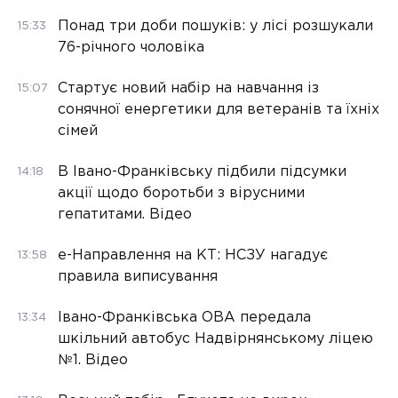
Понад три доби пошуків: у лісі розшукали
15:33
76-річного чоловіка
Стартує новий набір на навчання із
15:07
сонячної енергетики для ветеранів та їхніх
сімей
В Івано-Франківську підбили підсумки
14:18
акції щодо боротьби з вірусними
гепатитами. Відео
е-Направлення на КТ: НСЗУ нагадує
13:58
правила виписування
Івано-Франківська ОВА передала
13:34
шкільний автобус Надвірнянському ліцею
№1. Відео