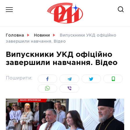
Skip
to
content
НОВИНИ
Головна
Новини
Випускники УКД офіційно
завершили навчання. Відео
СВІТ
Випускники УКД офіційно
завершили навчання. Відео
УКРАЇНА
Поширити: