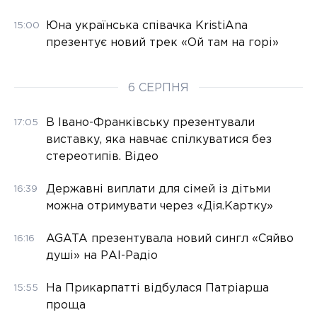
Юна українська співачка KristiAna
15:00
презентує новий трек «Ой там на горі»
6 СЕРПНЯ
В Івано-Франківську презентували
17:05
виставку, яка навчає спілкуватися без
стереотипів. Відео
Державні виплати для сімей із дітьми
16:39
можна отримувати через «Дія.Картку»
AGATA презентувала новий сингл «Сяйво
16:16
душі» на РАІ-Радіо
На Прикарпатті відбулася Патріарша
15:55
проща