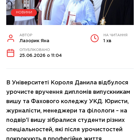
НОВИНИ
АВТОР
НА ЧИТАННЯ
Лазорик Яна
1 хв
ОПУБЛІКОВАНО
25.06.2026 о 11:04
В Університеті Короля Данила відбулося
урочисте вручення дипломів випускникам
вишу та Фахового коледжу УКД. Юристи,
журналісти, менеджери та філологи – на
подвір’ї вишу зібралися студенти різних
спеціальностей, які після урочистостей
покрокують в професійне життя.