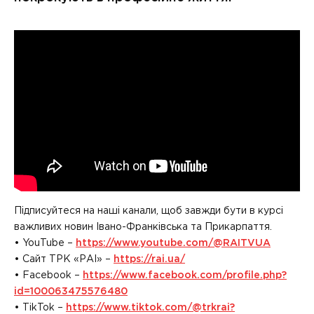
Підписуйтеся на наші канали, щоб завжди бути в курсі
важливих новин Івано-Франківська та Прикарпаття.
• YouTube –
https://www.youtube.com/@RAITVUA
• Сайт ТРК «РАІ» –
https://rai.ua/
• Facebook –
https://www.facebook.com/profile.php?
id=100063475576480
• TikTok –
https://www.tiktok.com/@trkrai?