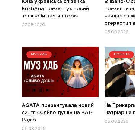
Юна українська співачка
В Івано-Фр
KristiAna презентує новий
презентувал
трек «Ой там на горі»
навчає спіл
стереотипів
07.08.2026
06.08.2026
МУЗ ХАБ
НОВИНИ
AGATA презентувала новий
На Прикарпа
сингл «Сяйво душі» на РАІ-
Патріарша
Радіо
06.08.2026
06.08.2026