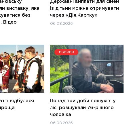
анківську
Державні виплати для сімей
и виставку, яка
із дітьми можна отримувати
куватися без
через «Дія.Картку»
. Відео
06.08.2026
НОВИНИ
тті відбулася
Понад три доби пошуків: у
 проща
лісі розшукали 76-річного
чоловіка
06.08.2026