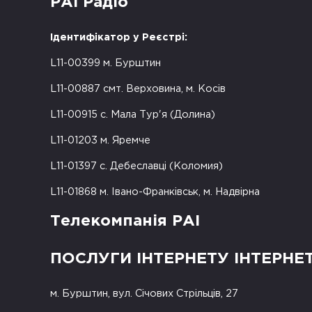
РАІ Радіо
Ідентифікатор у Реєстрі:
L11-00399 м. Бурштин
L11-00887 смт. Верховина, м. Косів
L11-00915 с. Мала Тур'я (Долина)
L11-01203 м. Яремче
L11-01397 с. Дебеславці (Коломия)
L11-01868 м. Івано-Франківськ, м. Надвірна
Телекомпанія РАІ
ПОСЛУГИ ІНТЕРНЕТУ ІНТЕРНЕ
м. Бурштин, вул. Січових Стрільців, 27