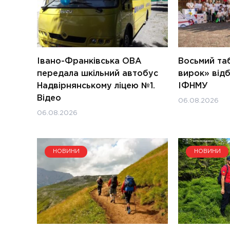
Івано-Франківська ОВА
Восьмий таб
передала шкільний автобус
вирок» відб
Надвірнянському ліцею №1.
ІФНМУ
Відео
06.08.2026
06.08.2026
НОВИНИ
НОВИНИ