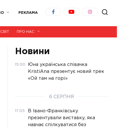
ІО
РЕКЛАМА
СВІТ
ПРО НАС
Новини
Юна українська співачка
15:00
KristiAna презентує новий трек
«Ой там на горі»
6 СЕРПНЯ
В Івано-Франківську
17:05
презентували виставку, яка
навчає спілкуватися без