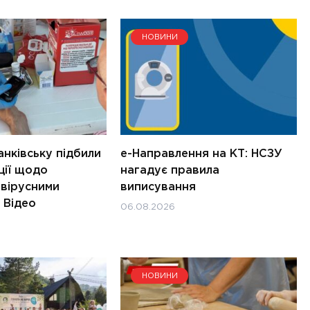
НОВИНИ
нківську підбили
е-Направлення на КТ: НСЗУ
ції щодо
нагадує правила
 вірусними
виписування
 Відео
06.08.2026
НОВИНИ