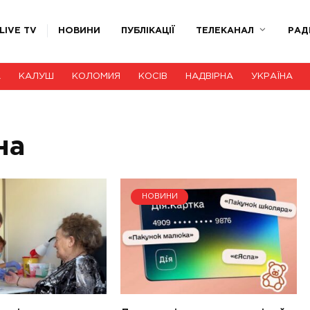
LIVE TV
НОВИНИ
ПУБЛІКАЦІЇ
ТЕЛЕКАНАЛ
РАД
А
КАЛУШ
КОЛОМИЯ
КОСІВ
НАДВІРНА
УКРАЇНА
на
НОВИНИ