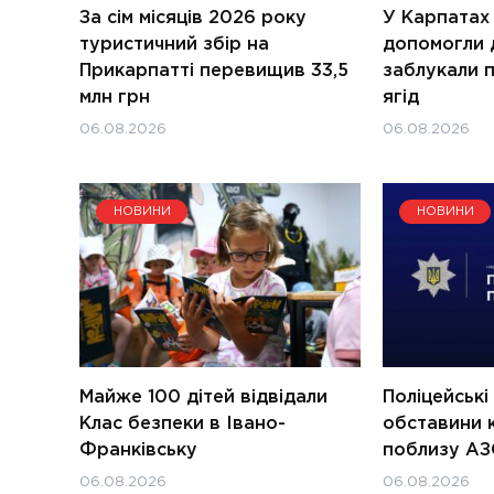
За сім місяців 2026 року
У Карпатах
туристичний збір на
допомогли д
Прикарпатті перевищив 33,5
заблукали п
млн грн
ягід
06.08.2026
06.08.2026
НОВИНИ
НОВИНИ
Майже 100 дітей відвідали
Поліцейськ
Клас безпеки в Івано-
обставини 
Франківську
поблизу АЗ
06.08.2026
06.08.2026