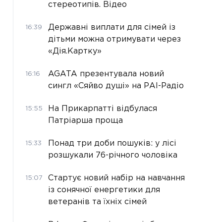
стереотипів. Відео
Державні виплати для сімей із
16:39
дітьми можна отримувати через
«Дія.Картку»
AGATA презентувала новий
16:16
сингл «Сяйво душі» на РАІ-Радіо
На Прикарпатті відбулася
15:55
Патріарша проща
Понад три доби пошуків: у лісі
15:33
розшукали 76-річного чоловіка
Стартує новий набір на навчання
15:07
із сонячної енергетики для
ветеранів та їхніх сімей