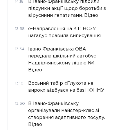
В Івано-Франківську підбили
14:18
підсумки акції щодо боротьби з
вірусними гепатитами. Відео
е-Направлення на КТ: НСЗУ
13:58
нагадує правила виписування
Івано-Франківська ОВА
13:34
передала шкільний автобус
Надвірнянському ліцею №1.
Відео
Восьмий табір «Глухота не
13:10
вирок» відбувся на базі ІФНМУ
В Івано-Франківську
12:50
організували майстер-клас зі
створення адаптивного посуду.
Відео