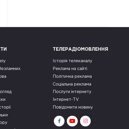
КТИ
ТЕЛЕРАДІОМОВЛЕННЯ
илу
Історія телеканалу
 Незламних
Реклама на сайті
ова
Політична реклама
Соціальна реклама
огляд
Послуги інтернету
ки
Інтернет-TV
сторії
Повідомити новину
ньки
зору