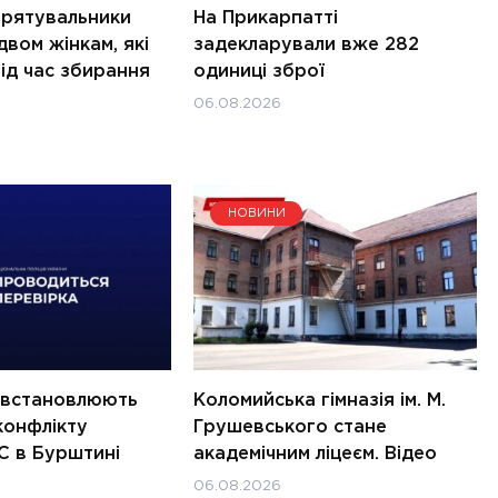
 рятувальники
На Прикарпатті
вом жінкам, які
задекларували вже 282
ід час збирання
одиниці зброї
06.08.2026
НОВИНИ
і встановлюють
Коломийська гімназія ім. М.
конфлікту
Грушевського стане
С в Бурштині
академічним ліцеєм. Відео
06.08.2026