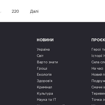
…
220
Далі
НОВИНИ
ПРОЄ
Україна
Герої т
Світ
Історії
Варто знати
Сила сл
Гроші
На часі
Екологія
Новий п
Здоров’я
Подруж
Кримінал
Смачні і
Культура
Тереве
Наука та ІТ
Точка 