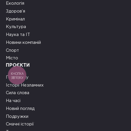
Екологія
Здоров’я
Кримінал
Культура
Наука та ІТ
Новини компаній
Спорт
Місто
ПРОЄКТИ
КНОПКА
ЗВ'ЯЗКУ
Герої тилу
Історії Незламних
Сила слова
На часі
Новий погляд
Подружки
Смачні історії