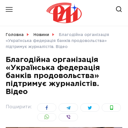
Skip
to
content
НОВИНИ
Головна
Новини
Благодійна організація
«Українська федерація банків продовольства»
СВІТ
підтримує журналістів. Відео
Благодійна організація
«Українська федерація
банків продовольства»
УКРАЇНА
підтримує журналістів.
Відео
Поширити: