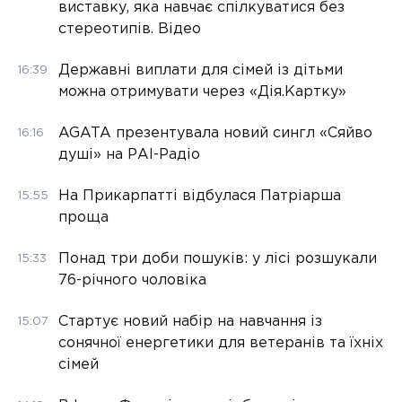
виставку, яка навчає спілкуватися без
стереотипів. Відео
Державні виплати для сімей із дітьми
16:39
можна отримувати через «Дія.Картку»
AGATA презентувала новий сингл «Сяйво
16:16
душі» на РАІ-Радіо
На Прикарпатті відбулася Патріарша
15:55
проща
Понад три доби пошуків: у лісі розшукали
15:33
76-річного чоловіка
Стартує новий набір на навчання із
15:07
сонячної енергетики для ветеранів та їхніх
сімей