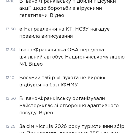
В Івано-Франківську підбили підсумки
14:18
акції щодо боротьби з вірусними
гепатитами. Відео
е-Направлення на КТ: НСЗУ нагадує
13:58
правила виписування
Івано-Франківська ОВА передала
13:34
шкільний автобус Надвірнянському ліцею
№1. Відео
Восьмий табір «Глухота не вирок»
13:10
відбувся на базі ІФНМУ
В Івано-Франківську організували
12:50
майстер-клас зі створення адаптивного
посуду. Відео
За сім місяців 2026 року туристичний збір
12:25