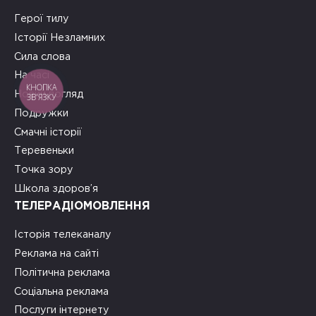
Герої тилу
Історії Незламних
Сила слова
На часі
КНОПКА
Новий погляд
ЗВ'ЯЗКУ
Подружки
Смачні історії
Теревеньки
Точка зору
Школа здоров’я
ТЕЛЕРАДІОМОВЛЕННЯ
Історія телеканалу
Реклама на сайті
Політична реклама
Соціальна реклама
Послуги інтернету