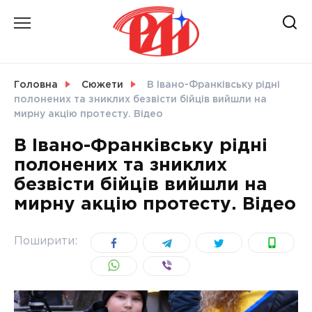
Skip
to
content
НОВИНИ
Головна
Сюжети
В Івано-Франківську рідні
полонених та зниклих безвісти бійців вийшли на
СВІТ
мирну акцію протесту. Відео
В Івано-Франківську рідні
полонених та зниклих
безвісти бійців вийшли на
УКРАЇНА
мирну акцію протесту. Відео
Поширити: