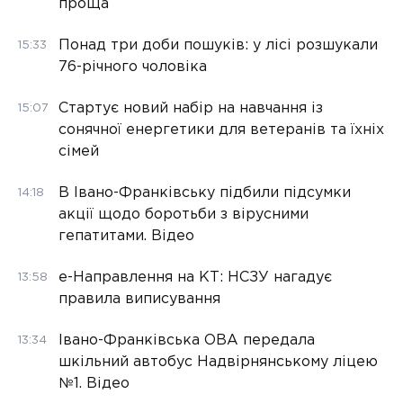
проща
Понад три доби пошуків: у лісі розшукали
15:33
76-річного чоловіка
Стартує новий набір на навчання із
15:07
сонячної енергетики для ветеранів та їхніх
сімей
В Івано-Франківську підбили підсумки
14:18
акції щодо боротьби з вірусними
гепатитами. Відео
е-Направлення на КТ: НСЗУ нагадує
13:58
правила виписування
Івано-Франківська ОВА передала
13:34
шкільний автобус Надвірнянському ліцею
№1. Відео