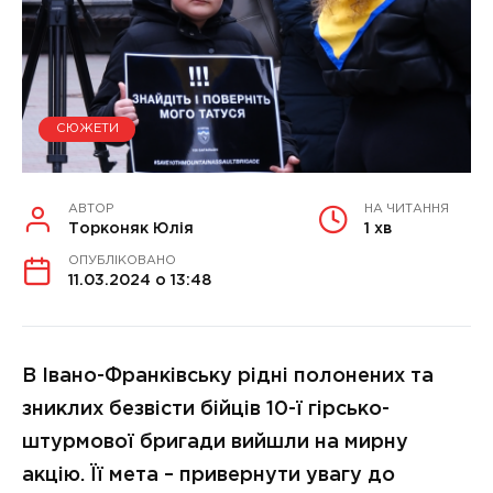
СЮЖЕТИ
АВТОР
НА ЧИТАННЯ
Торконяк Юлія
1 хв
ОПУБЛІКОВАНО
11.03.2024 о 13:48
В Івано-Франківську рідні полонених та
зниклих безвісти бійців 10-ї гірсько-
штурмової бригади вийшли на мирну
акцію. Її мета – привернути увагу до