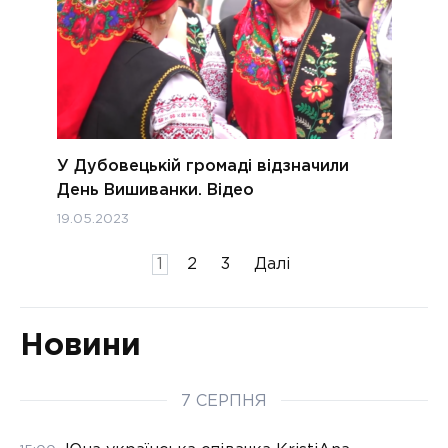
У Дубовецькій громаді відзначили
День Вишиванки. Відео
19.05.2023
Пагінація
1
2
3
Далі
записів
Новини
7 СЕРПНЯ