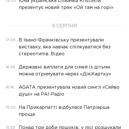
Юна українська співачка KristiAna
15:00
презентує новий трек «Ой там на горі»
6 СЕРПНЯ
В Івано-Франківську презентували
17:05
виставку, яка навчає спілкуватися без
стереотипів. Відео
Державні виплати для сімей із дітьми
16:39
можна отримувати через «Дія.Картку»
AGATA презентувала новий сингл «Сяйво
16:16
душі» на РАІ-Радіо
На Прикарпатті відбулася Патріарша
15:55
проща
Понад три доби пошуків: у лісі розшукали
15:33