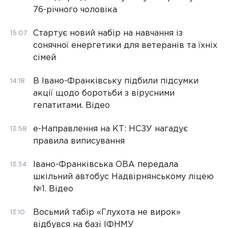
76-річного чоловіка
Стартує новий набір на навчання із
15:07
сонячної енергетики для ветеранів та їхніх
сімей
В Івано-Франківську підбили підсумки
14:18
акції щодо боротьби з вірусними
гепатитами. Відео
е-Направлення на КТ: НСЗУ нагадує
13:58
правила виписування
Івано-Франківська ОВА передала
13:34
шкільний автобус Надвірнянському ліцею
№1. Відео
Восьмий табір «Глухота не вирок»
13:10
відбувся на базі ІФНМУ