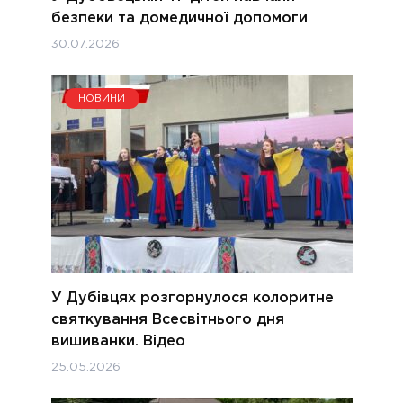
безпеки та домедичної допомоги
30.07.2026
НОВИНИ
У Дубівцях розгорнулося колоритне
святкування Всесвітнього дня
вишиванки. Відео
25.05.2026