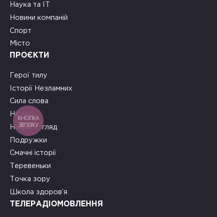
Наука та ІТ
Новини компаній
Спорт
Місто
ПРОЄКТИ
Герої тилу
Історії Незламних
Сила слова
На часі
КНОПКА
ЗВ'ЯЗКУ
Новий погляд
Подружки
Смачні історії
Теревеньки
Точка зору
Школа здоров’я
ТЕЛЕРАДІОМОВЛЕННЯ