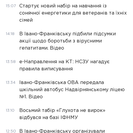
Стартує новий набір на навчання із
15:07
сонячної енергетики для ветеранів та їхніх
сімей
В Івано-Франківську підбили підсумки
14:18
акції щодо боротьби з вірусними
гепатитами. Відео
е-Направлення на КТ: НСЗУ нагадує
13:58
правила виписування
Івано-Франківська ОВА передала
13:34
шкільний автобус Надвірнянському ліцею
№1. Відео
Восьмий табір «Глухота не вирок»
13:10
відбувся на базі ІФНМУ
В Івано-Франківську організували
12:50