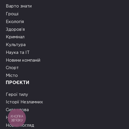
Варто знати
Гроші
Екологія
Здоров’я
Кримінал
Культура
Наука та ІТ
Новини компаній
Спорт
Місто
ПРОЄКТИ
Герої тилу
Історії Незламних
Сила слова
КНОПКА
На часі
ЗВ'ЯЗКУ
Новий погляд