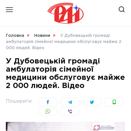
Skip
to
content
НОВИНИ
Головна
Новини
У Дубовецькій громаді
амбулаторія сімейної медицини обслуговує майже 2
СВІТ
000 людей. Відео
У Дубовецькій громаді
амбулаторія сімейної
медицини обслуговує майже
УКРАЇНА
2 000 людей. Відео
Поширити: