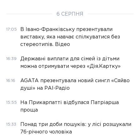
6 СЕРПНЯ
В Івано-Франківську презентували
17:05
виставку, яка навчає спілкуватися без
стереотипів. Відео
Державні виплати для сімей із дітьми
16:39
можна отримувати через «Дія.Картку»
AGATA презентувала новий сингл «Сяйво
16:16
душі» на РАІ-Радіо
На Прикарпатті відбулася Патріарша
15:55
проща
Понад три доби пошуків: у лісі розшукали
15:33
76-річного чоловіка