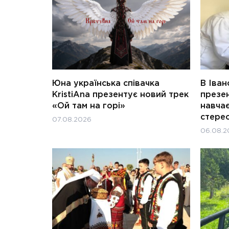
Юна українська співачка
В Іван
KristiAna презентує новий трек
презен
«Ой там на горі»
навчає
стерео
07.08.2026
06.08.2