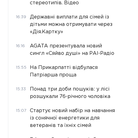
стереотипів. Відео
Державні виплати для сімей із
16:39
дітьми можна отримувати через
«Дія.Картку»
AGATA презентувала новий
16:16
сингл «Сяйво душі» на РАІ-Радіо
На Прикарпатті відбулася
15:55
Патріарша проща
Понад три доби пошуків: у лісі
15:33
розшукали 76-річного чоловіка
Стартує новий набір на навчання
15:07
із сонячної енергетики для
ветеранів та їхніх сімей