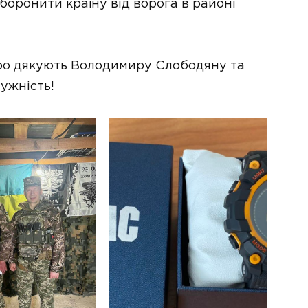
боронити країну від ворога в районі
ро дякують Володимиру Слободяну та
мужність!