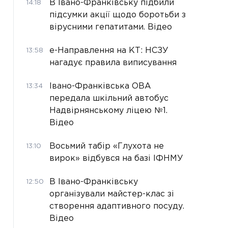
В Івано-Франківську підбили
14:18
підсумки акції щодо боротьби з
вірусними гепатитами. Відео
е-Направлення на КТ: НСЗУ
13:58
нагадує правила виписування
Івано-Франківська ОВА
13:34
передала шкільний автобус
Надвірнянському ліцею №1.
Відео
Восьмий табір «Глухота не
13:10
вирок» відбувся на базі ІФНМУ
В Івано-Франківську
12:50
організували майстер-клас зі
створення адаптивного посуду.
Відео