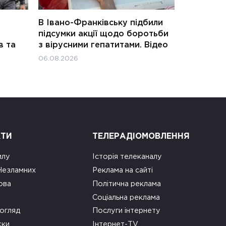
В Івано-Франківську підбили
підсумки акції щодо боротьби
в та
з вірусними гепатитами. Відео
06.08.2026
КТИ
ТЕЛЕРАДІОМОВЛЕННЯ
илу
Історія телеканалу
 Незламних
Реклама на сайті
ова
Політична реклама
Соціальна реклама
огляд
Послуги інтернету
ки
Інтернет-TV