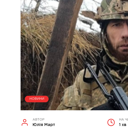
НОВИНИ
АВТОР
НА Ч
Юлія Март
1 хв