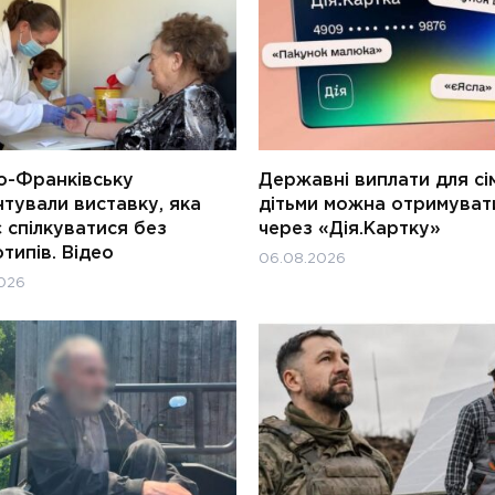
о-Франківську
Державні виплати для сім
тували виставку, яка
дітьми можна отримуват
 спілкуватися без
через «Дія.Картку»
типів. Відео
06.08.2026
026