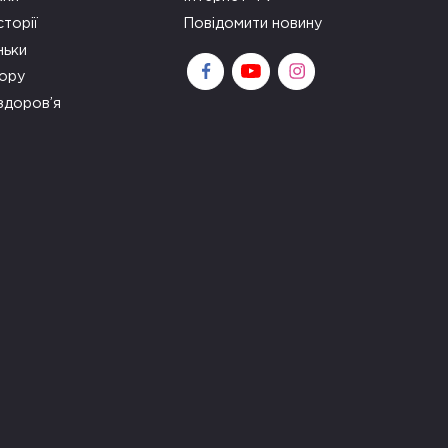
сторії
Повідомити новину
ньки
зору
здоров’я