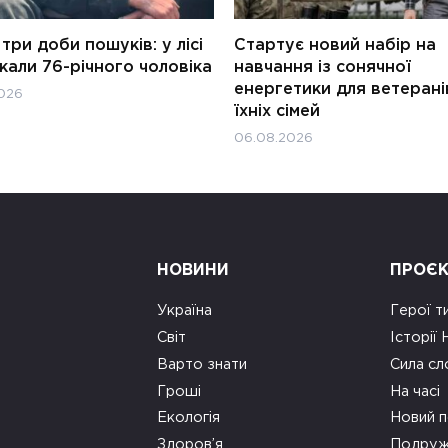
три доби пошуків: у лісі
Стартує новий набір на
али 76-річного чоловіка
навчання із сонячної
енергетики для ветерані
026
їхніх сімей
06.08.2026
НОВИНИ
ПРОЄ
Україна
Герої т
Світ
Історії
Варто знати
Сила сл
Гроші
На часі
Екологія
Новий п
Здоров’я
Подруж