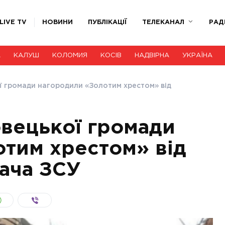
LIVE TV
НОВИНИ
ПУБЛІКАЦІЇ
ТЕЛЕКАНАЛ
РАД
А
КАЛУШ
КОЛОМИЯ
КОСІВ
НАДВІРНА
УКРАЇНА
ї громади нагородили «Золотим хрестом» від
овецької громади
тим хрестом» від
ача ЗСУ