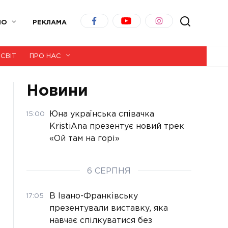
ІО
РЕКЛАМА
СВІТ
ПРО НАС
Новини
Юна українська співачка
15:00
KristiAna презентує новий трек
«Ой там на горі»
6 СЕРПНЯ
В Івано-Франківську
17:05
презентували виставку, яка
навчає спілкуватися без