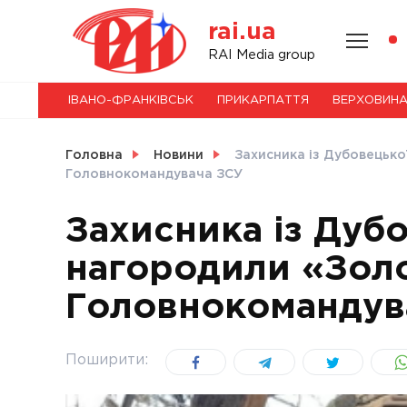
Skip
rai.ua
to
content
НОВИНИ
RAI Media group
ІВАНО-ФРАНКІВСЬК
ПРИКАРПАТТЯ
ВЕРХОВИН
СВІТ
Головна
Новини
Захисника із Дубовецько
Головнокомандувача ЗСУ
Захисника із Дуб
УКРАЇНА
нагородили «Золо
Головнокомандув
Поширити: