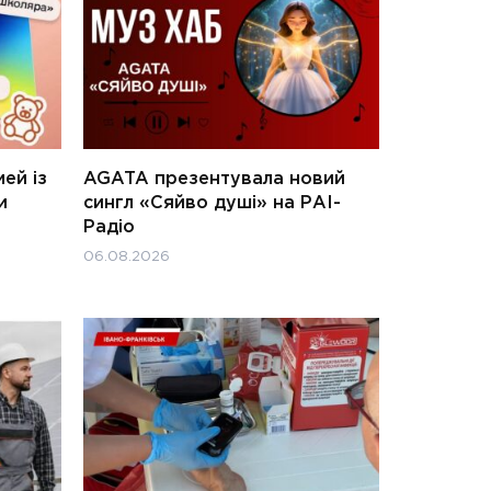
ей із
AGATA презентувала новий
и
сингл «Сяйво душі» на РАІ-
Радіо
06.08.2026