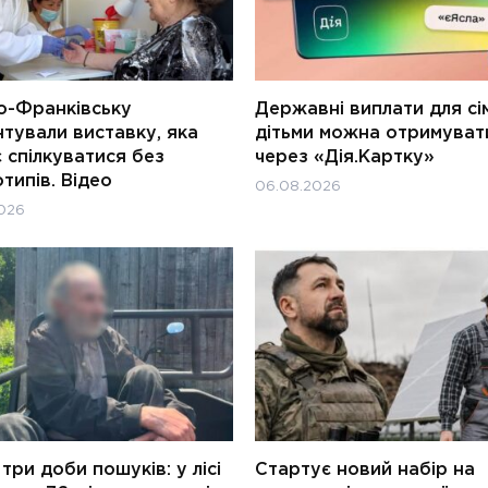
о-Франківську
Державні виплати для сім
тували виставку, яка
дітьми можна отримуват
 спілкуватися без
через «Дія.Картку»
типів. Відео
06.08.2026
026
три доби пошуків: у лісі
Стартує новий набір на