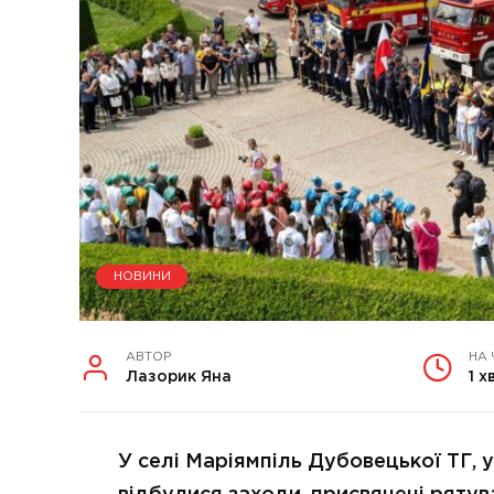
НОВИНИ
АВТОР
НА
Лазорик Яна
1 х
У селі Маріямпіль Дубовецької ТГ, у