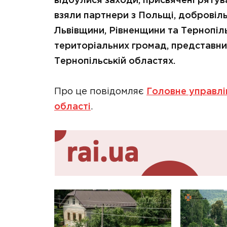
відбулися заходи, присвячені ряту
взяли партнери з Польщі, добровіл
Львівщини, Рівненщини та Тернопіл
територіальних громад, представни
Тернопільській областях.
Про це повідомляє
Головне управлі
області
.