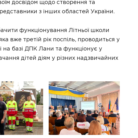
воїм досвідом щодо створення та
редставники з інших областей України.
обачити функціонування Літньої школи
яка вже третій рік поспіль, проводиться у
і на базі ДПК Лани та функціонує у
вчання дітей діям у різних надзвичайних