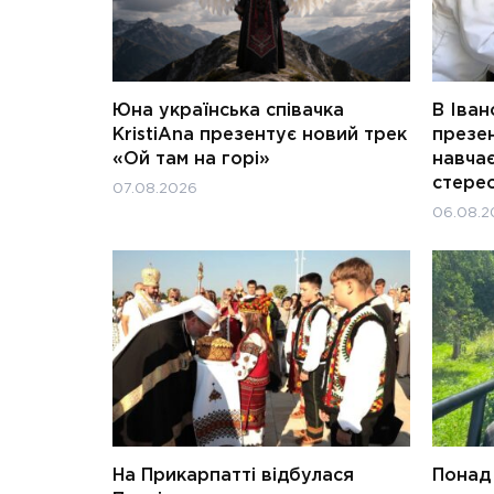
Юна українська співачка
В Іван
KristiAna презентує новий трек
презен
«Ой там на горі»
навчає
стерео
07.08.2026
06.08.2
На Прикарпатті відбулася
Понад 