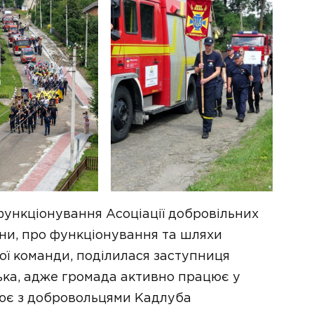
ункціонування Асоціації добровільних
и, про функціонування та шляхи
ї команди, поділилася заступниця
ька, адже громада активно працює у
цює з добровольцями Кадлуба