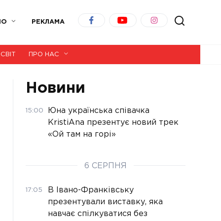
ІО
РЕКЛАМА
СВІТ
ПРО НАС
Новини
Юна українська співачка
15:00
KristiAna презентує новий трек
«Ой там на горі»
6 СЕРПНЯ
В Івано-Франківську
17:05
презентували виставку, яка
навчає спілкуватися без