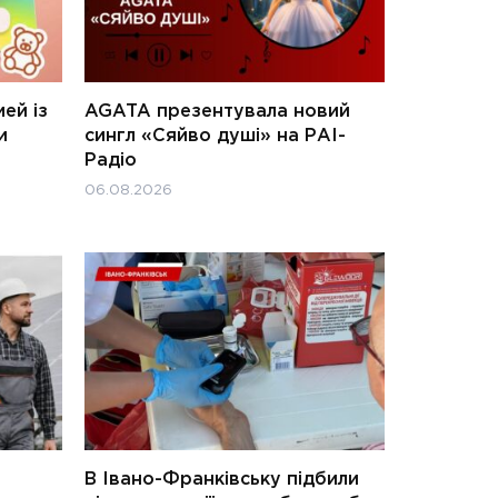
ей із
AGATA презентувала новий
и
сингл «Сяйво душі» на РАІ-
Радіо
06.08.2026
В Івано-Франківську підбили