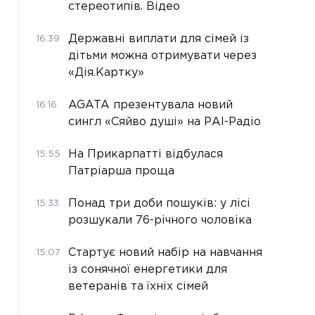
стереотипів. Відео
Державні виплати для сімей із
16:39
дітьми можна отримувати через
«Дія.Картку»
AGATA презентувала новий
16:16
сингл «Сяйво душі» на РАІ-Радіо
На Прикарпатті відбулася
15:55
Патріарша проща
Понад три доби пошуків: у лісі
15:33
розшукали 76-річного чоловіка
Стартує новий набір на навчання
15:07
із сонячної енергетики для
ветеранів та їхніх сімей