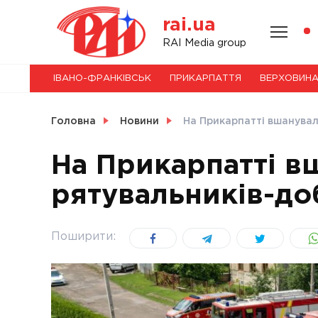
Skip
rai.ua
to
content
НОВИНИ
RAI Media group
ІВАНО-ФРАНКІВСЬК
ПРИКАРПАТТЯ
ВЕРХОВИН
СВІТ
Головна
Новини
На Прикарпатті вшанувал
На Прикарпатті в
рятувальників-до
УКРАЇНА
Поширити: