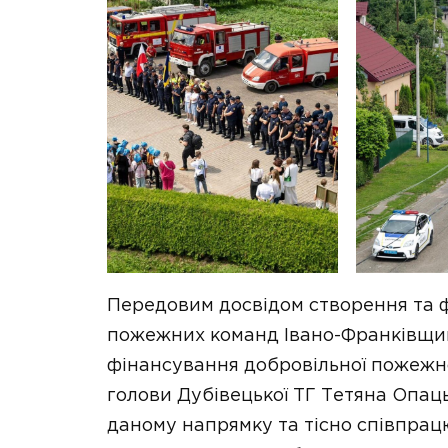
Передовим досвідом створення та ф
пожежних команд Івано-Франківщин
фінансування добровільної пожежно
голови Дубівецької ТГ Тетяна Опац
даному напрямку та тісно співпра