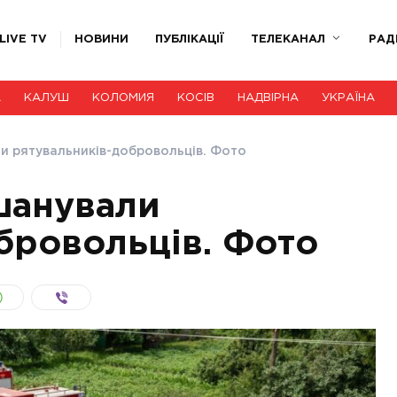
LIVE TV
НОВИНИ
ПУБЛІКАЦІЇ
ТЕЛЕКАНАЛ
РАД
А
КАЛУШ
КОЛОМИЯ
КОСІВ
НАДВІРНА
УКРАЇНА
и рятувальників-добровольців. Фото
шанували
бровольців. Фото