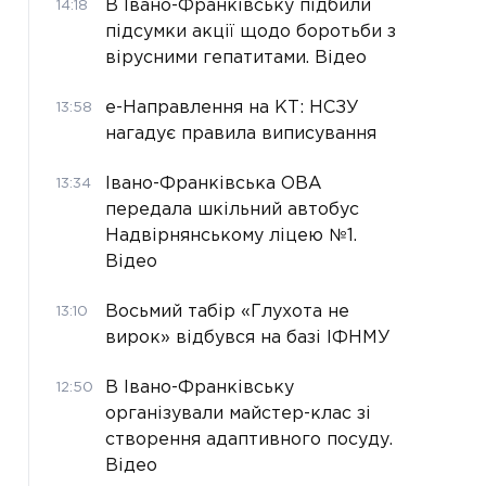
В Івано-Франківську підбили
14:18
підсумки акції щодо боротьби з
вірусними гепатитами. Відео
е-Направлення на КТ: НСЗУ
13:58
нагадує правила виписування
Івано-Франківська ОВА
13:34
передала шкільний автобус
Надвірнянському ліцею №1.
Відео
Восьмий табір «Глухота не
13:10
вирок» відбувся на базі ІФНМУ
В Івано-Франківську
12:50
організували майстер-клас зі
створення адаптивного посуду.
Відео