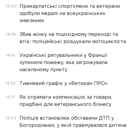
Прикарпатські спортсмени та ветерани
15:00
здобули медалі на всеукраїнських
змаганнях
Збив жінку на пішохідному переході та
14:39
втік: поліцейські розшукали мотоцикліста
Українські рятувальники у Франції
14:14
зупинили пожежу, яка загрожувала
населеному пункту
Тижневий графік у «Ветеран ПРО»
13:52
Як отримати компенсацію за товари,
13:27
придбані для ветеранського бізнесу
Поліція встановлює обставини ДТП у
13:05
Богородчанах, у якій травмувалася дитина