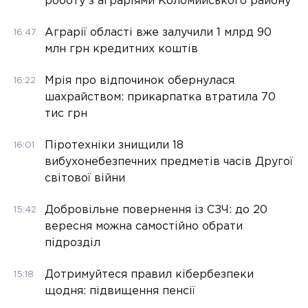
роботу з аграріями Коломийського району
Аграрії області вже залучили 1 млрд 90
16:47
млн грн кредитних коштів
Мрія про відпочинок обернулася
16:22
шахрайством: прикарпатка втратила 70
тис грн
Піротехніки знищили 18
16:01
вибухонебезпечних предметів часів Другої
світової війни
Добровільне повернення із СЗЧ: до 20
15:42
вересня можна самостійно обрати
підрозділ
Дотримуйтеся правил кібербезпеки
15:18
щодня: підвищення пенсії