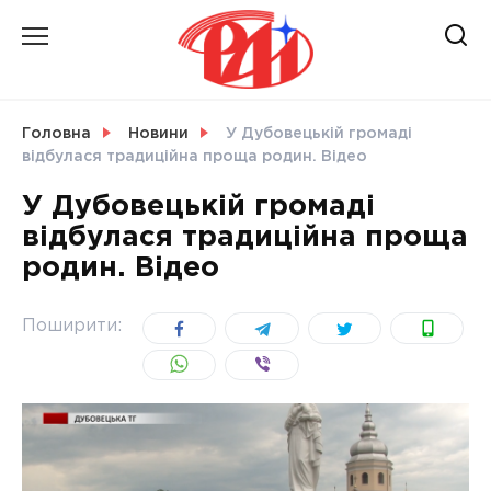
Skip
to
content
НОВИНИ
Головна
Новини
У Дубовецькій громаді
відбулася традиційна проща родин. Відео
СВІТ
У Дубовецькій громаді
відбулася традиційна проща
родин. Відео
УКРАЇНА
Поширити: