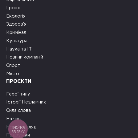
Гроші
Екологія
Здоров’я
Кримінал
Культура
Наука та ІТ
Новини компаній
Спорт
Місто
ПРОЄКТИ
Герої тилу
Історії Незламних
Сила слова
На часі
Новий погляд
КНОПКА
ЗВ'ЯЗКУ
Подружки