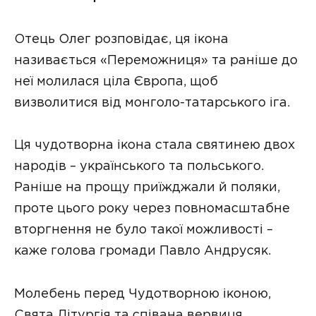
Отець Олег розповідає, ця ікона
називається «Переможниця» та раніше до
неї молилася ціла Європа, щоб
визволитися від монголо-татарського іга.
Ця чудотворна ікона стала святинею двох
народів – українського та польського.
Раніше на прощу приїжджали й поляки,
проте цього року через повномасштабне
вторгнення не було такої можливості –
каже голова громади Павло Андрусяк.
Молебень перед Чудотворною іконою,
Свята Літургія та співана вервиця