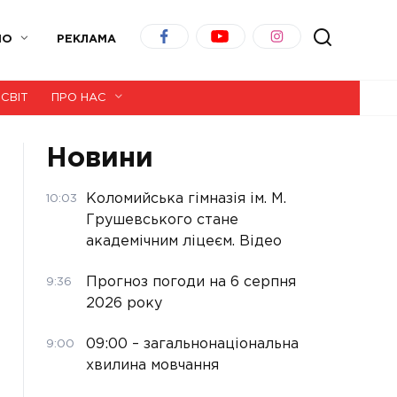
ІО
РЕКЛАМА
СВІТ
ПРО НАС
Новини
Коломийська гімназія ім. М.
10:03
Грушевського стане
академічним ліцеєм. Відео
Прогноз погоди на 6 серпня
9:36
2026 року
09:00 – загальнонаціональна
9:00
хвилина мовчання