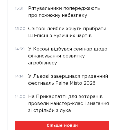
Рятувальники попереджають
15:31
про пожежну небезпеку
Світові лейбли хочуть прибрати
15:00
ШІ-пісні з музичних чартів
У Косові відбувся семінар щодо
14:39
фінансування розвитку
агробізнесу
У Львові завершився триденний
14:14
фестиваль Faine Misto 2026
На Прикарпатті для ветеранів
14:00
провели майстер-клас і змагання
зі стрільби з лука
більше новин