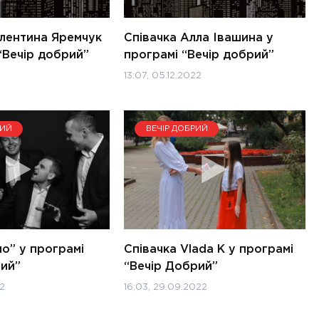
алентина Яремчук
Співачка Алла Івашина у
“Вечір добрий”
програмі “Вечір добрий”
13:07, 05.12.2022
РИЙ
ВЕЧІР ДОБРИЙ
о” у програмі
Співачка Vlada K у програмі
рий”
“Вечір Добрий”
22
16:03, 29.09.2022