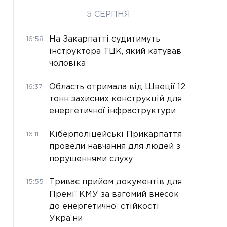
5 СЕРПНЯ
На Закарпатті судитимуть
16:58
інструктора ТЦК, який катував
чоловіка
Область отримала від Швеції 12
16:37
тонн захисних конструкцій для
енергетичної інфраструктури
Кіберполіцейські Прикарпаття
16:11
провели навчання для людей з
порушеннями слуху
Триває прийом документів для
15:55
Премії КМУ за вагомий внесок
до енергетичної стійкості
України