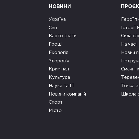
НОВИНИ
ПРОЄ
Україна
Герої т
Світ
Історії
Варто знати
Сила сл
Гроші
На часі
Екологія
Новий п
Здоров’я
Подруж
Кримінал
Смачні і
Культура
Тереве
Наука та ІТ
Точка 
Новини компаній
Школа 
Спорт
Місто