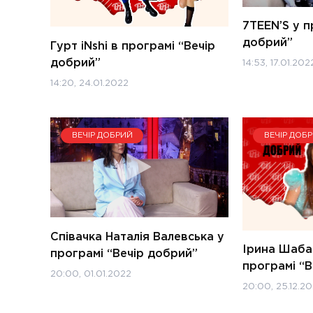
7TEEN’S у п
добрий”
Гурт iNshi в програмі “Вечір
добрий”
14:53, 17.01.202
14:20, 24.01.2022
ВЕЧІР ДОБРИЙ
ВЕЧІР ДОБ
Співачка Наталія Валевська у
Ірина Шабан
програмі “Вечір добрий”
програмі “В
20:00, 01.01.2022
20:00, 25.12.20