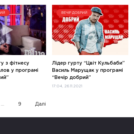
РИЙ
ВЕЧІР ДОБРИЙ
ту з фітнесу
Лідер гурту “Цвіт Кульбаби”
лов у програмі
Василь Марущак у програмі
рий”
“Вечір добрий”
17:04, 26.11.2021
…
9
Далі