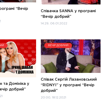
рограмі “Вечір
Співачка SANNA у програмі
“Вечір добрий”
2
14:29, 06.01.2022
РИЙ
ВЕЧІР ДОБРИЙ
Співак Сергій Лазановський
 та Домініка у
“RIDNYI” у програмі “Вечір
ечір добрий”
добрий”
21
20:00, 18.12.2021