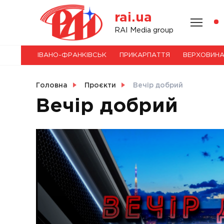
Skip
rai.ua
to
content
НОВИНИ
RAI Media group
ІВАНО-ФРАНКІВСЬК
ПРИКАРПАТТЯ
ВЕРХОВИН
СВІТ
Головна
Проєкти
Вечір добрий
Вечір добрий
УКРАЇНА