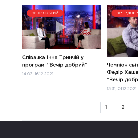
ВЕЧІР ДОБРИЙ
ВЕЧІР ДОБ
Співачка Інна Тринчій у
програмі “Вечір добрий”
Чемпіон сві
Федір Хаша
14:03, 16.12.2021
“Вечір доб
15:31, 01.12.2021
Пагінація
1
2
записів