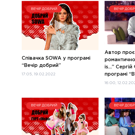
ВЕЧІР ДОБРИЙ
ВЕЧІР ДОБ
Автор проє
Співачка SOWA у програмі
романтично
“Вечір добрий”
is…” Сергій
програмі “В
17:05, 19.02.2022
16:00, 12.02.20
ВЕЧІР ДОБРИЙ
ВЕЧІР ДОБ