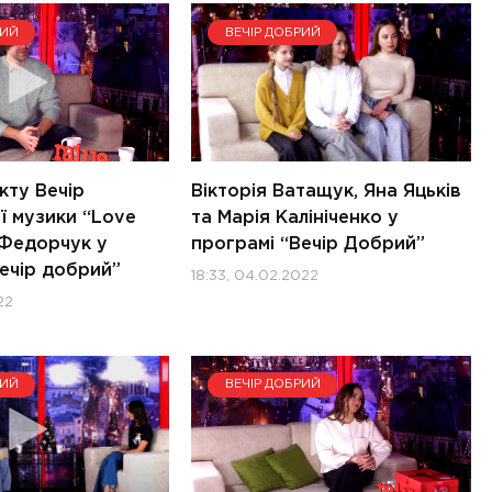
РИЙ
ВЕЧІР ДОБРИЙ
кту Вечір
Вікторія Ватащук, Яна Яцьків
ї музики “Love
та Марія Калініченко у
 Федорчук у
програмі “Вечір Добрий”
ечір добрий”
18:33, 04.02.2022
22
РИЙ
ВЕЧІР ДОБРИЙ