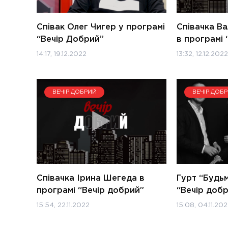
Співак Олег Чигер у програмі
Співачка В
“Вечір Добрий”
в програмі 
14:17, 19.12.2022
13:32, 12.12.2022
ВЕЧІР ДОБРИЙ
ВЕЧІР ДОБ
Співачка Ірина Шегеда в
Гурт “Будьм
програмі “Вечір добрий”
“Вечір доб
15:54, 22.11.2022
15:08, 04.11.20