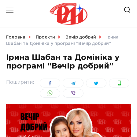
Skip
to
content
НОВИНИ
Головна
Проєкти
Вечір добрий
Ірина
Шабан та Домініка у програмі “Вечір добрий”
СВІТ
Ірина Шабан та Домініка у
програмі “Вечір добрий”
УКРАЇНА
Поширити: