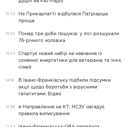
душі» на РАІ-Радіо
На Прикарпатті відбулася Патріарша
15:55
проща
Понад три доби пошуків: у лісі розшукали
15:33
76-річного чоловіка
Стартує новий набір на навчання із
15:07
сонячної енергетики для ветеранів та їхніх
сімей
В Івано-Франківську підбили підсумки
14:18
акції щодо боротьби з вірусними
гепатитами. Відео
е-Направлення на КТ: НСЗУ нагадує
13:58
правила виписування
Івано-Франківська ОВА передала
13:34