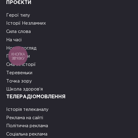
ПРОЄКТИ
Герої тилу
Історії Незламних
Сила слова
На часі
Новий погляд
КНОПКА
Подружки
ЗВ'ЯЗКУ
Смачні історії
Теревеньки
Точка зору
Школа здоров’я
ТЕЛЕРАДІОМОВЛЕННЯ
Історія телеканалу
Реклама на сайті
Політична реклама
Соціальна реклама