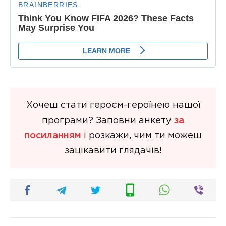
Хочеш стати героєм-героїнею нашої
програми? Заповни анкету
за
посиланням
і розкажи, чим ти можеш
зацікавити глядачів!