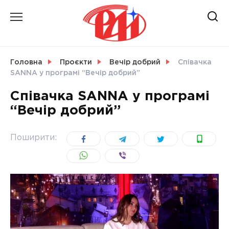
Skip
to
content
НОВИНИ
Головна
Проєкти
Вечір добрий
Співачка
SANNA у програмі “Вечір добрий”
СВІТ
Співачка SANNA у програмі
“Вечір добрий”
УКРАЇНА
Поширити: