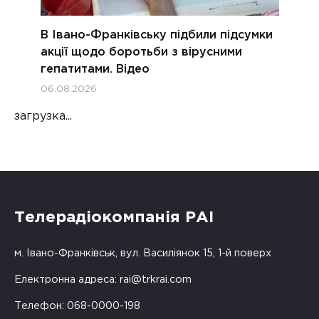
В Івано-Франківську підбили підсумки
акції щодо боротьби з вірусними
гепатитами. Відео
06.08.2026
загрузка...
Телерадіокомпанія РАІ
м. Івано-Франківськ, вул. Василіянок 15, 1-й поверх
Електронна адреса:
rai@trkrai.com
Телефон: 068-0000-198