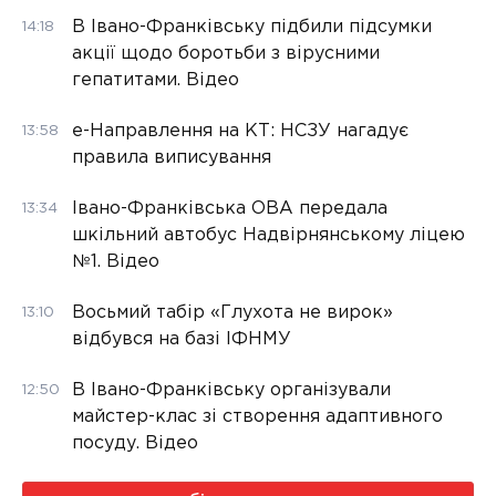
В Івано-Франківську підбили підсумки
14:18
акції щодо боротьби з вірусними
гепатитами. Відео
е-Направлення на КТ: НСЗУ нагадує
13:58
правила виписування
Івано-Франківська ОВА передала
13:34
шкільний автобус Надвірнянському ліцею
№1. Відео
Восьмий табір «Глухота не вирок»
13:10
відбувся на базі ІФНМУ
В Івано-Франківську організували
12:50
майстер-клас зі створення адаптивного
посуду. Відео