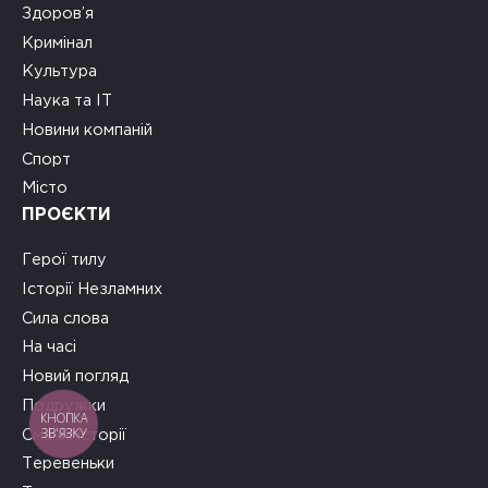
Здоров’я
Кримінал
Культура
Наука та ІТ
Новини компаній
Спорт
Місто
ПРОЄКТИ
Герої тилу
Історії Незламних
Сила слова
На часі
Новий погляд
Подружки
КНОПКА
ЗВ'ЯЗКУ
Смачні історії
Теревеньки