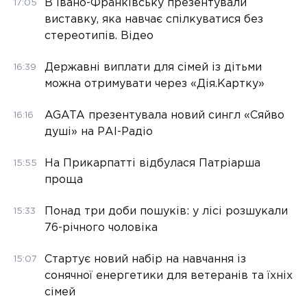
В Івано-Франківську презентували
17:05
виставку, яка навчає спілкуватися без
стереотипів. Відео
Державні виплати для сімей із дітьми
16:39
можна отримувати через «Дія.Картку»
AGATA презентувала новий сингл «Сяйво
16:16
душі» на РАІ-Радіо
На Прикарпатті відбулася Патріарша
15:55
проща
Понад три доби пошуків: у лісі розшукали
15:33
76-річного чоловіка
Стартує новий набір на навчання із
15:07
сонячної енергетики для ветеранів та їхніх
сімей