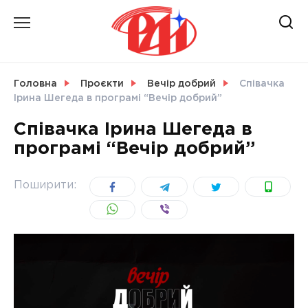
Skip
to
content
НОВИНИ
Головна
Проєкти
Вечір добрий
Співачка
Ірина Шегеда в програмі “Вечір добрий”
СВІТ
Співачка Ірина Шегеда в
програмі “Вечір добрий”
УКРАЇНА
Поширити: