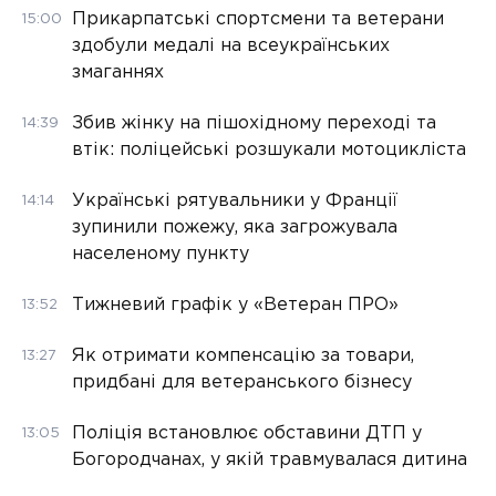
Прикарпатські спортсмени та ветерани
15:00
здобули медалі на всеукраїнських
змаганнях
Збив жінку на пішохідному переході та
14:39
втік: поліцейські розшукали мотоцикліста
Українські рятувальники у Франції
14:14
зупинили пожежу, яка загрожувала
населеному пункту
Тижневий графік у «Ветеран ПРО»
13:52
Як отримати компенсацію за товари,
13:27
придбані для ветеранського бізнесу
Поліція встановлює обставини ДТП у
13:05
Богородчанах, у якій травмувалася дитина