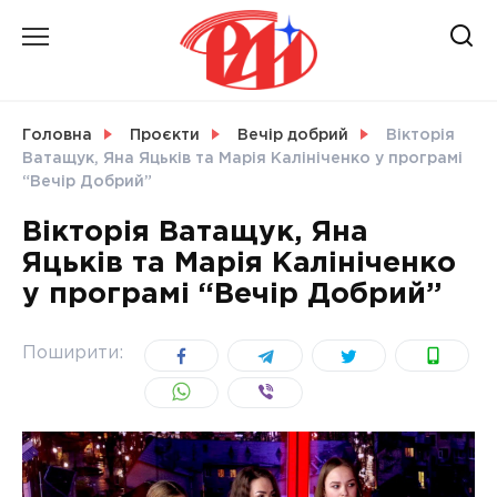
Skip
to
content
НОВИНИ
Головна
Проєкти
Вечір добрий
Вікторія
Ватащук, Яна Яцьків та Марія Калініченко у програмі
СВІТ
“Вечір Добрий”
Вікторія Ватащук, Яна
Яцьків та Марія Калініченко
у програмі “Вечір Добрий”
УКРАЇНА
Поширити: