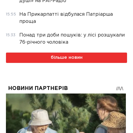
душі» на РАІ-Радіо
На Прикарпатті відбулася Патріарша
15:55
проща
Понад три доби пошуків: у лісі розшукали
15:33
76-річного чоловіка
більше новин