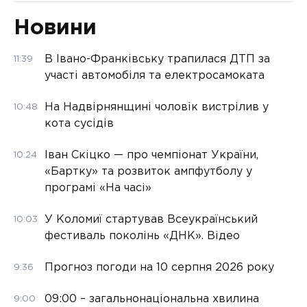
Новини
В Івано-Франківську трапилася ДТП за
11:39
участі автомобіля та електросамоката
На Надвірнянщині чоловік вистрілив у
10:48
кота сусідів
Іван Скіцко — про чемпіонат України,
10:24
«Бартку» та розвиток ампфутболу у
програмі «На часі»
У Коломиї стартував Всеукраїнський
10:03
фестиваль поколінь «ДНК». Відео
Прогноз погоди на 10 серпня 2026 року
9:36
09:00 – загальнонаціональна хвилина
9:00