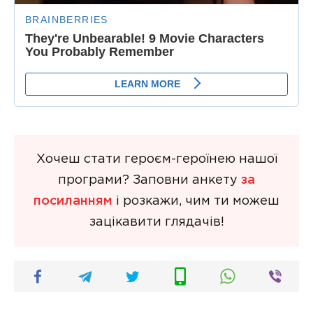
Хочеш стати героєм-героїнею нашої
програми? Заповни анкету
за
посиланням
і розкажи, чим ти можеш
зацікавити глядачів!