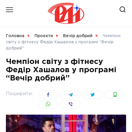
Skip
to
content
НОВИНИ
Головна
Проєкти
Вечір добрий
Чемпіон
світу з фітнесу Федір Хашалов у програмі “Вечір
СВІТ
добрий”
Чемпіон світу з фітнесу
Федір Хашалов у програмі
“Вечір добрий”
УКРАЇНА
Поширити: