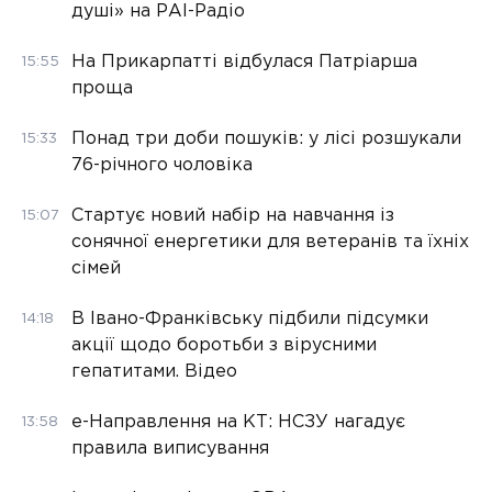
душі» на РАІ-Радіо
На Прикарпатті відбулася Патріарша
15:55
проща
Понад три доби пошуків: у лісі розшукали
15:33
76-річного чоловіка
Стартує новий набір на навчання із
15:07
сонячної енергетики для ветеранів та їхніх
сімей
В Івано-Франківську підбили підсумки
14:18
акції щодо боротьби з вірусними
гепатитами. Відео
е-Направлення на КТ: НСЗУ нагадує
13:58
правила виписування