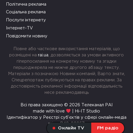
Політична реклама
Соціальна реклама
Послуги інтернету
Інтернет-TV
Повідомити новину
Повне або часткове використання матеріалів, що
розміщені на
rai.ua
, дозволяється за умови активного
гіперпосилання на конкретну новину та згадки
першоджерела не нижче другого абзацу тексту.
Матеріали з позначкою Новини компаній, Варто знати,
Спецрепортаж публікуються на правах реклами. За
достовірність рекламної інформації відповідальність
несе рекламодавець
Всі права захищено © 2026 Телеканал РАІ
made with love
| Hi-IT Studio
Ідентифікатор у Реєстрі суб’єктів у сфері онлайн-медіа
rai.ua R40-00967
Онлайн TV
FM радіо