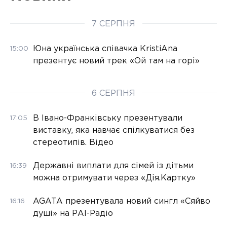
7 СЕРПНЯ
Юна українська співачка KristiAna
15:00
презентує новий трек «Ой там на горі»
6 СЕРПНЯ
В Івано-Франківську презентували
17:05
виставку, яка навчає спілкуватися без
стереотипів. Відео
Державні виплати для сімей із дітьми
16:39
можна отримувати через «Дія.Картку»
AGATA презентувала новий сингл «Сяйво
16:16
душі» на РАІ-Радіо