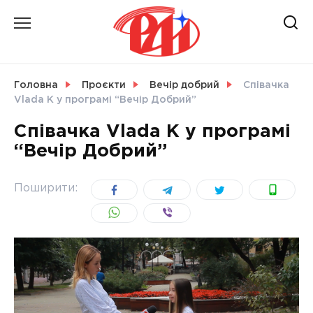
Skip
to
content
НОВИНИ
Головна
Проєкти
Вечір добрий
Співачка
Vlada K у програмі “Вечір Добрий”
СВІТ
Співачка Vlada K у програмі
“Вечір Добрий”
УКРАЇНА
Поширити: