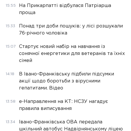
На Прикарпатті відбулася Патріарша
15:55
проща
Понад три доби пошуків: у лісі розшукали
15:33
76-річного чоловіка
Стартує новий набір на навчання із
15:07
сонячної енергетики для ветеранів та їхніх
сімей
В Івано-Франківську підбили підсумки
14:18
акції щодо боротьби з вірусними
гепатитами. Відео
е-Направлення на КТ: НСЗУ нагадує
13:58
правила виписування
Івано-Франківська ОВА передала
13:34
шкільний автобус Надвірнянському ліцею