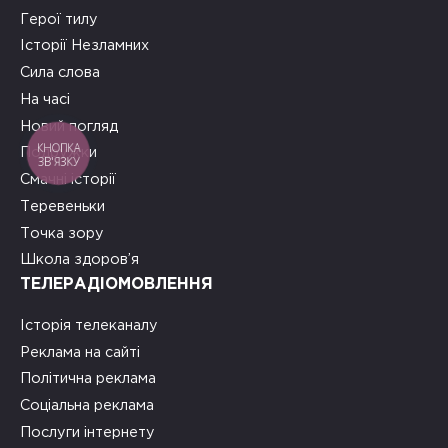
Герої тилу
Історії Незламних
Сила слова
На часі
Новий погляд
КНОПКА
Подружки
ЗВ'ЯЗКУ
Смачні історії
Теревеньки
Точка зору
Школа здоров’я
ТЕЛЕРАДІОМОВЛЕННЯ
Історія телеканалу
Реклама на сайті
Політична реклама
Соціальна реклама
Послуги інтернету