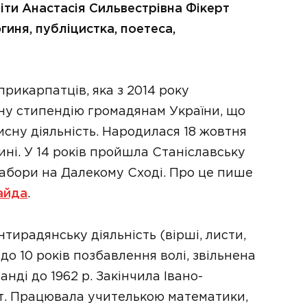
віти Анастасія Сильвестрівна Фікерт
гиня, публіцистка, поетеса,
прикарпатців, яка з 2014 року
ну стипендію громадянам України, що
сну діяльність. Народилася 18 жовтня
ині. У 14 років пройшла Станіславську
цтабори на Далекому Сході. Про це пише
айда
.
нтирадянську діяльність (вірші, листи,
до 10 років позбавлення волі, звільнена
анді до 1962 р. Закінчила Івано-
ут. Працювала учителькою математики,