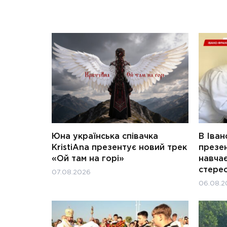
Юна українська співачка
В Іван
KristiAna презентує новий трек
презен
«Ой там на горі»
навчає
стерео
07.08.2026
06.08.2