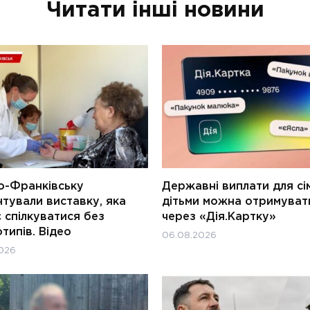
Читати інші новини
о-Франківську
Державні виплати для сім
тували виставку, яка
дітьми можна отримуват
 спілкуватися без
через «Дія.Картку»
типів. Відео
06.08.2026
026