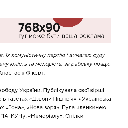
, їх комуністичну партію і вимагаю суду
ену юність та молодість, за рабську працю
настасія Фікерт.
ободу України. Публікувала свої вірші,
в газетах «Дзвони Підгір’я», «Українська
ах «Зона», «Нова зоря». Була членкинею
УПА, КУНу, «Меморіалу», Спілки