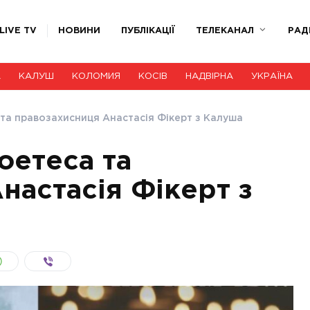
LIVE TV
НОВИНИ
ПУБЛІКАЦІЇ
ТЕЛЕКАНАЛ
РАД
А
КАЛУШ
КОЛОМИЯ
КОСІВ
НАДВІРНА
УКРАЇНА
та правозахисниця Анастасія Фікерт з Калуша
оетеса та
настасія Фікерт з