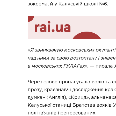
зокрема, й у Калуській школі №6.
«Я звинувачую московських окупантів
над ними за свою розтоптану і знівеч
в московських ГУЛАГах»,
— писала А
Через слово пропагувала волю та св
прозу, краєзнавчі дослідження краю 
думка» (Англія), «Криця», альманах
Калуської станиці Братства вояків 
політв’язнів і репресованих.