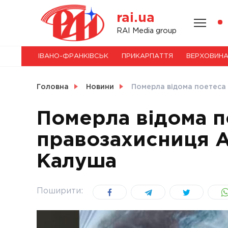
Skip
rai.ua
to
content
НОВИНИ
RAI Media group
ІВАНО-ФРАНКІВСЬК
ПРИКАРПАТТЯ
ВЕРХОВИН
СВІТ
Головна
Новини
Померла відома поетеса 
Померла відома п
правозахисниця А
УКРАЇНА
Калуша
Поширити: