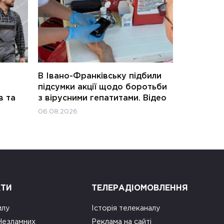
В Івано-Франківську підбили
підсумки акції щодо боротьби
в та
з вірусними гепатитами. Відео
06.08.2026
КТИ
ТЕЛЕРАДІОМОВЛЕННЯ
илу
Історія телеканалу
 Незламних
Реклама на сайті