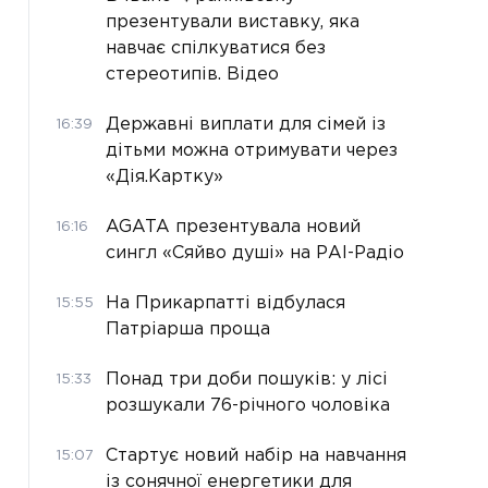
презентували виставку, яка
навчає спілкуватися без
стереотипів. Відео
Державні виплати для сімей із
16:39
дітьми можна отримувати через
«Дія.Картку»
AGATA презентувала новий
16:16
сингл «Сяйво душі» на РАІ-Радіо
На Прикарпатті відбулася
15:55
Патріарша проща
Понад три доби пошуків: у лісі
15:33
розшукали 76-річного чоловіка
Стартує новий набір на навчання
15:07
із сонячної енергетики для