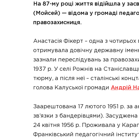
На 87-му році життя відійшла у зас
(Мойсей) — відома у громаді педаго
правозахисниця.
Анастасія Фікерт – одна з чотирьох 
отримувала довічну державну імен
зазнали переслідувань за правозахи
1937 р. У селі Рожнів на Станіславщ
тюрму, а після неї – сталінські кон
голова Калуської громади
Андрій Н
Заарештована 17 лютого 1951 р. за а
зв’язки з бандерівцями). Засуджена 
24 квітня 1956 р. Проживала у Караг
Франківський педагогічний інстит