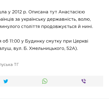
шла у 2012 р. Описана тут Анастасією
аїнців за українську державність, волю,
минулого століття продовжується й нині.
 об 11:00 у Будинку смутку при Церкві
луш, вул. Б. Хмельницького, 52А).
луська ТГ