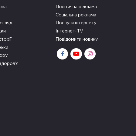
ова
Політична реклама
Соціальна реклама
огляд
Послуги інтернету
ки
Інтернет-TV
сторії
Повідомити новину
ньки
зору
здоров’я