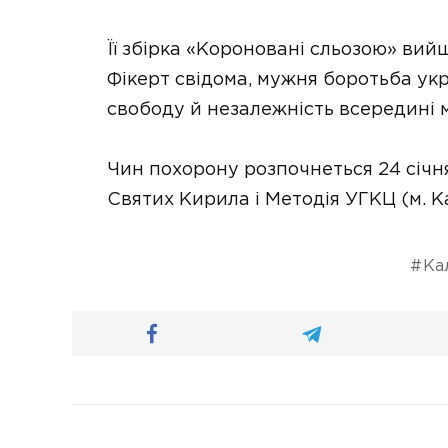
Її збірка «Короновані сльозою» вий
Фікерт свідома, мужня боротьба укр
свободу й незалежність всередині 
Чин похорону розпочнеться 24 січня
Святих Кирила і Методія УГКЦ (м. Ка
Ка