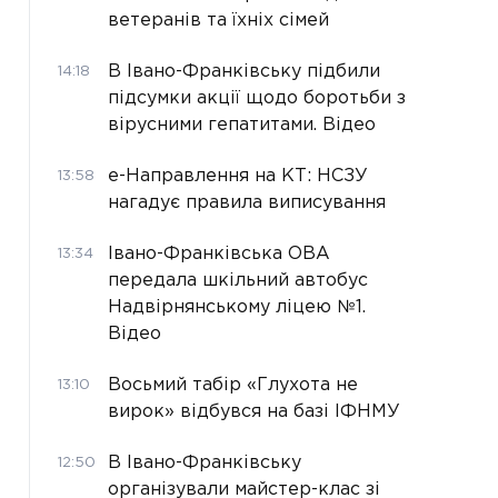
ветеранів та їхніх сімей
В Івано-Франківську підбили
14:18
підсумки акції щодо боротьби з
вірусними гепатитами. Відео
е-Направлення на КТ: НСЗУ
13:58
нагадує правила виписування
Івано-Франківська ОВА
13:34
передала шкільний автобус
Надвірнянському ліцею №1.
Відео
Восьмий табір «Глухота не
13:10
вирок» відбувся на базі ІФНМУ
В Івано-Франківську
12:50
організували майстер-клас зі