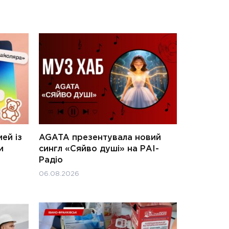
ей із
AGATA презентувала новий
и
сингл «Сяйво душі» на РАІ-
Радіо
06.08.2026