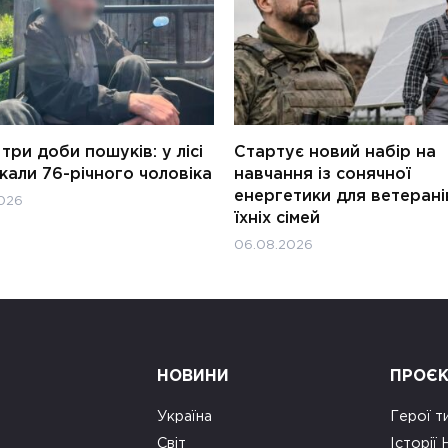
три доби пошуків: у лісі
Стартує новий набір на
али 76-річного чоловіка
навчання із сонячної
енергетики для ветерані
026
їхніх сімей
06.08.2026
НОВИНИ
ПРОЄ
Україна
Герої т
Світ
Історії