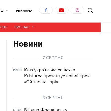
ІО
РЕКЛАМА
СВІТ
ПРО НАС
Новини
7 СЕРПНЯ
Юна українська співачка
15:00
KristiAna презентує новий трек
«Ой там на горі»
6 СЕРПНЯ
В Івано-Франківську
17:05