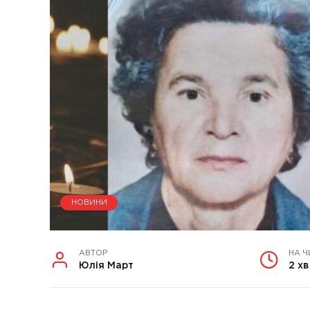
НОВИНИ
АВТОР
НА Ч
Юлія Март
2 хв