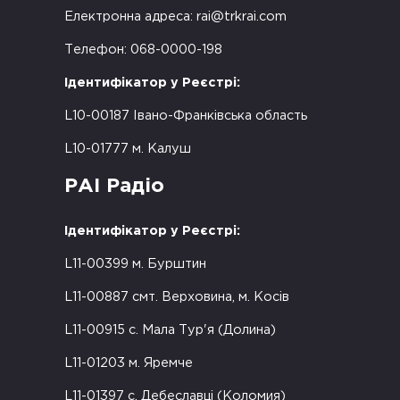
Електронна адреса:
rai@trkrai.com
Телефон: 068-0000-198
Ідентифікатор у Реєстрі:
L10-00187 Івано-Франківська область
L10-01777 м. Калуш
РАІ Радіо
Ідентифікатор у Реєстрі:
L11-00399 м. Бурштин
L11-00887 смт. Верховина, м. Косів
L11-00915 с. Мала Тур'я (Долина)
L11-01203 м. Яремче
L11-01397 с. Дебеславці (Коломия)