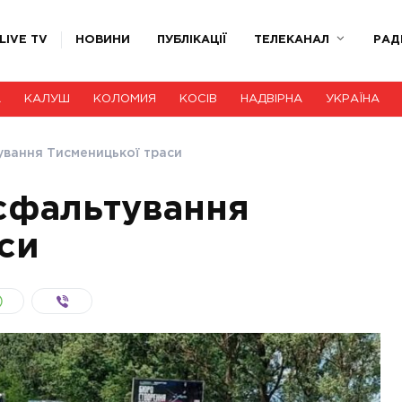
LIVE TV
НОВИНИ
ПУБЛІКАЦІЇ
ТЕЛЕКАНАЛ
РАД
А
КАЛУШ
КОЛОМИЯ
КОСІВ
НАДВІРНА
УКРАЇНА
вання Тисменицької траси
сфальтування
си