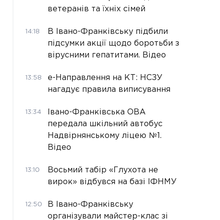
ветеранів та їхніх сімей
В Івано-Франківську підбили
14:18
підсумки акції щодо боротьби з
вірусними гепатитами. Відео
е-Направлення на КТ: НСЗУ
13:58
нагадує правила виписування
Івано-Франківська ОВА
13:34
передала шкільний автобус
Надвірнянському ліцею №1.
Відео
Восьмий табір «Глухота не
13:10
вирок» відбувся на базі ІФНМУ
В Івано-Франківську
12:50
організували майстер-клас зі