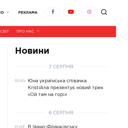
ІО
РЕКЛАМА
СВІТ
ПРО НАС
Новини
7 СЕРПНЯ
Юна українська співачка
15:00
KristiAna презентує новий трек
«Ой там на горі»
6 СЕРПНЯ
В Івано-Франківську
17:05