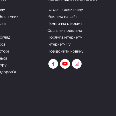
илу
Історія телеканалу
 Незламних
Реклама на сайті
ова
Політична реклама
Соціальна реклама
огляд
Послуги інтернету
ки
Інтернет-TV
сторії
Повідомити новину
ньки
зору
здоров’я