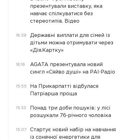
презентували виставку, яка
навчає спілкуватися без
стереотипів. Відео
Державні виплати для сімей із
16:39
дітьми можна отримувати через
«Дія.Картку»
AGATA презентувала новий
16:16
сингл «Сяйво душі» на РАІ-Радіо
На Прикарпатті відбулася
15:55
Патріарша проща
Понад три доби пошуків: у лісі
15:33
розшукали 76-річного чоловіка
Стартує новий набір на навчання
15:07
із сонячної енергетики для