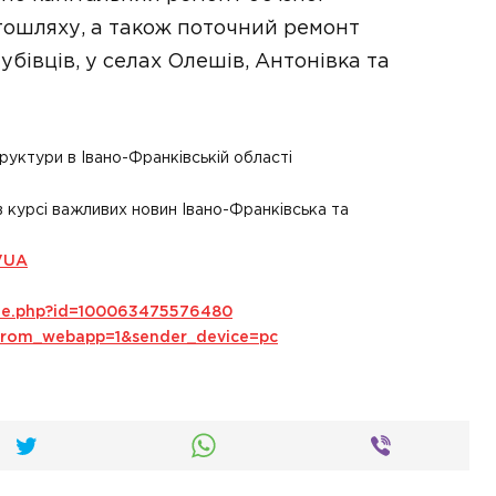
тошляху, а також поточний ремонт
лубівців, у селах Олешів, Антонівка та
уктури в Івано-Франківській області
в курсі важливих новин Івано-Франківська та
VUA
ile.php?id=100063475576480
s_from_webapp=1&sender_device=pc