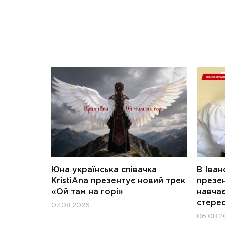
Юна українська співачка
В Іван
KristiAna презентує новий трек
презен
«Ой там на горі»
навчає
стерео
07.08.2026
06.08.2