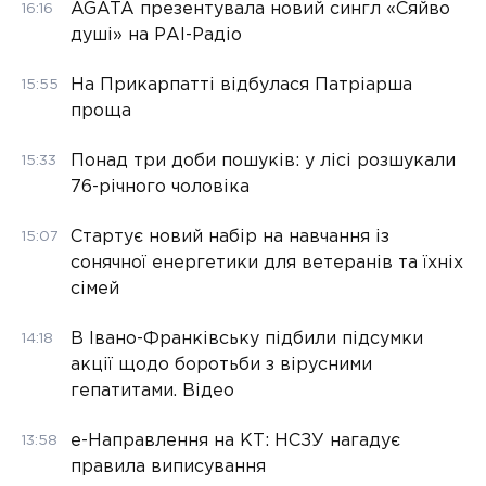
AGATA презентувала новий сингл «Сяйво
16:16
душі» на РАІ-Радіо
На Прикарпатті відбулася Патріарша
15:55
проща
Понад три доби пошуків: у лісі розшукали
15:33
76-річного чоловіка
Стартує новий набір на навчання із
15:07
сонячної енергетики для ветеранів та їхніх
сімей
В Івано-Франківську підбили підсумки
14:18
акції щодо боротьби з вірусними
гепатитами. Відео
е-Направлення на КТ: НСЗУ нагадує
13:58
правила виписування