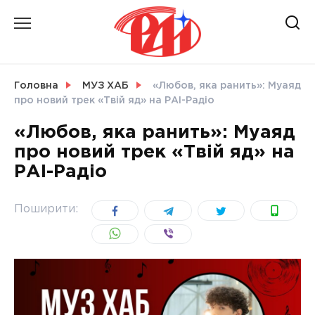
Skip
to
content
НОВИНИ
Головна
МУЗ ХАБ
«Любов, яка ранить»: Муаяд
про новий трек «Твій яд» на РАІ-Радіо
СВІТ
«Любов, яка ранить»: Муаяд
про новий трек «Твій яд» на
РАІ-Радіо
УКРАЇНА
Поширити: