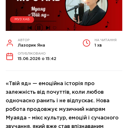
МУЗ ХАБ
АВТОР
НА ЧИТАННЯ
Лазорик Яна
1 хв
ОПУБЛІКОВАНО
15.06.2026 о 15:42
«Твій яд» — емоційна історія про
залежність від почуттів, коли любов
одночасно ранить і не відпускає. Нова
робота продовжує музичний напрям
Муаяда – мікс культур, емоцій і сучасного
звучання, який вже став впізнаваним