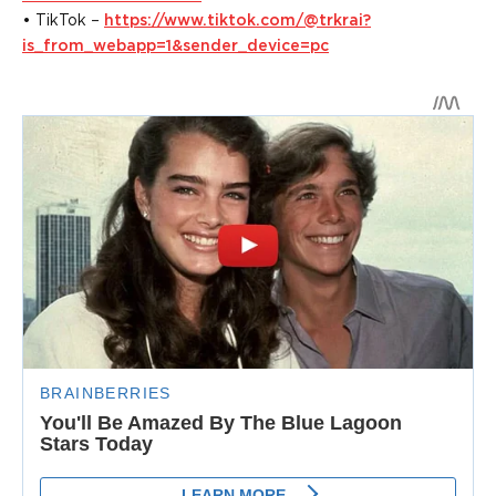
• TikTok –
https://www.tiktok.com/@trkrai?
is_from_webapp=1&sender_device=pc