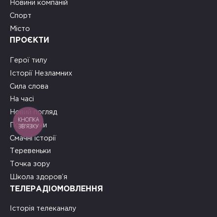
Новини компаній
Спорт
Місто
ПРОЄКТИ
Герої тилу
Історії Незламних
Сила слова
На часі
Новий погляд
КНОПКА
Подружки
ЗВ'ЯЗКУ
Смачні історії
Теревеньки
Точка зору
Школа здоров’я
ТЕЛЕРАДІОМОВЛЕННЯ
Історія телеканалу