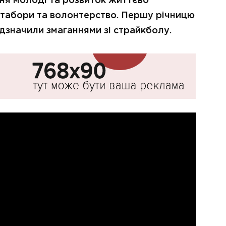
ння молоді та розвиток життєво
 табори та волонтерство. Першу річницю
ідзначили змаганнями зі страйкболу.