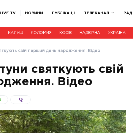
LIVE TV
НОВИНИ
ПУБЛІКАЦІЇ
ТЕЛЕКАНАЛ
РАД
А
КАЛУШ
КОЛОМИЯ
КОСІВ
НАДВІРНА
УКРАЇНА
яткують свій перший день народження. Відео
туни святкують свій
одження. Відео