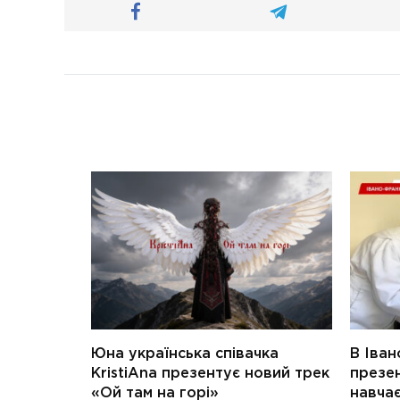
Юна українська співачка
В Іван
KristiAna презентує новий трек
презен
«Ой там на горі»
навчає