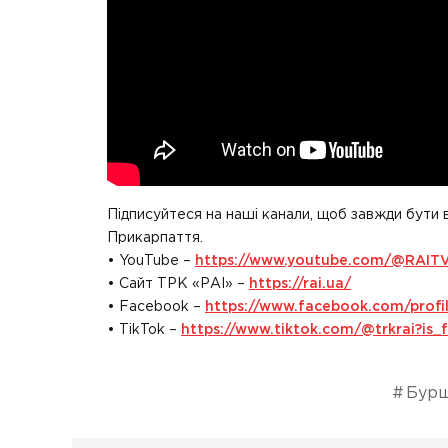
Підписуйтеся на наші канали, щоб завжди бути 
Прикарпаття.
• YouTube –
https://www.youtube.com/@RAIT
• Сайт ТРК «РАІ» –
https://rai.ua/
• Facebook –
https://www.facebook.com/prof
• TikTok –
https://www.tiktok.com/@trkrai?i
Бурш