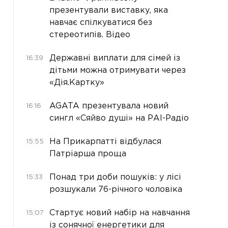
презентували виставку, яка
навчає спілкуватися без
стереотипів. Відео
Державні виплати для сімей із
16:39
дітьми можна отримувати через
«Дія.Картку»
AGATA презентувала новий
16:16
сингл «Сяйво душі» на РАІ-Радіо
На Прикарпатті відбулася
15:55
Патріарша проща
Понад три доби пошуків: у лісі
15:33
розшукали 76-річного чоловіка
Стартує новий набір на навчання
15:07
із сонячної енергетики для