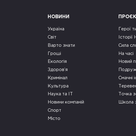
НОВИНИ
ПРОЄ
Україна
Герої т
Світ
Історії
Варто знати
Сила сл
Гроші
На часі
Екологія
Новий п
Здоров’я
Подруж
Кримінал
Смачні і
Культура
Тереве
Наука та ІТ
Точка 
Новини компаній
Школа 
Спорт
Місто