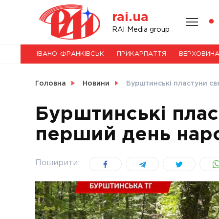
Skip
rai.ua
to
content
НОВИНИ
RAI Media group
ІВАНО-ФРАНКІВСЬК
ПРИКАРПАТТЯ
ВЕРХОВИН
СВІТ
Головна
Новини
Бурштинські пластуни св
Бурштинські плас
перший день нар
УКРАЇНА
Поширити: