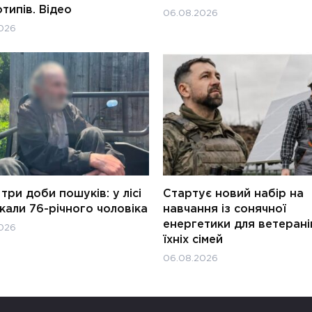
типів. Відео
06.08.2026
026
три доби пошуків: у лісі
Стартує новий набір на
али 76-річного чоловіка
навчання із сонячної
енергетики для ветерані
026
їхніх сімей
06.08.2026