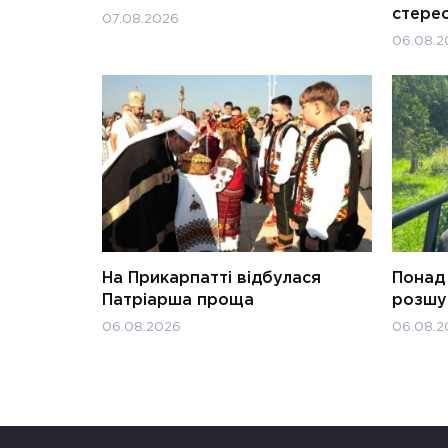
стерео
07.08.2026
06.08.2
На Прикарпатті відбулася
Понад 
Патріарша проща
розшук
06.08.2026
06.08.2