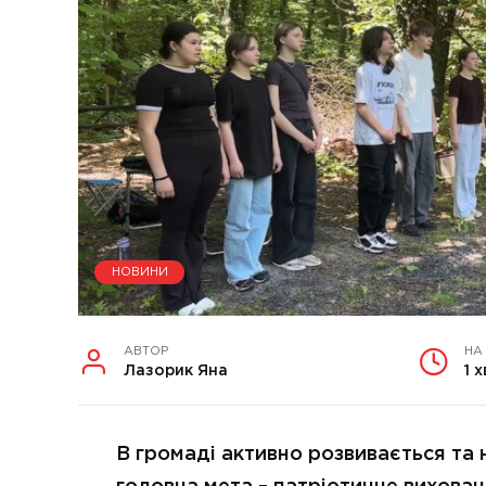
НОВИНИ
АВТОР
НА
Лазорик Яна
1 х
В громаді активно розвивається та 