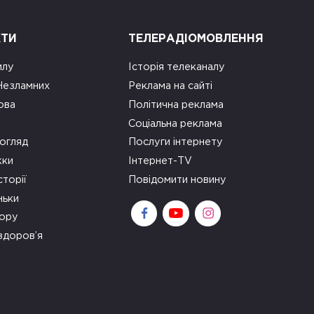
КТИ
ТЕЛЕРАДІОМОВЛЕННЯ
илу
Історія телеканалу
 Незламних
Реклама на сайті
ова
Політична реклама
Соціальна реклама
огляд
Послуги інтернету
ки
Інтернет-TV
сторії
Повідомити новину
ньки
зору
здоров’я