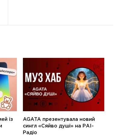
ей із
AGATA презентувала новий
и
сингл «Сяйво душі» на РАІ-
Радіо