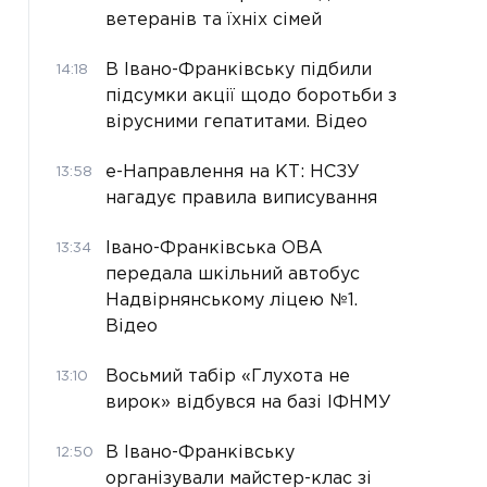
ветеранів та їхніх сімей
В Івано-Франківську підбили
14:18
підсумки акції щодо боротьби з
вірусними гепатитами. Відео
е-Направлення на КТ: НСЗУ
13:58
нагадує правила виписування
Івано-Франківська ОВА
13:34
передала шкільний автобус
Надвірнянському ліцею №1.
Відео
Восьмий табір «Глухота не
13:10
вирок» відбувся на базі ІФНМУ
В Івано-Франківську
12:50
організували майстер-клас зі