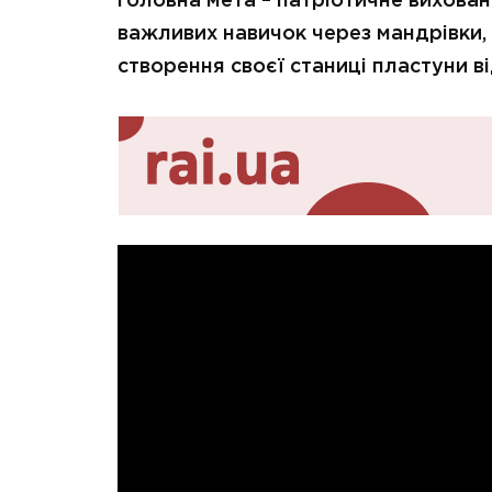
головна мета – патріотичне вихова
важливих навичок через мандрівки,
створення своєї станиці пластуни в