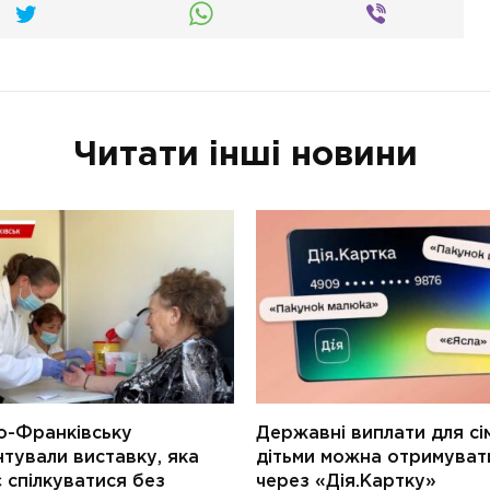
Читати інші новини
о-Франківську
Державні виплати для сім
тували виставку, яка
дітьми можна отримуват
 спілкуватися без
через «Дія.Картку»