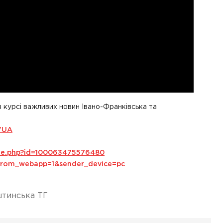
в курсі важливих новин Івано-Франківська та
VUA
ile.php?id=100063475576480
s_from_webapp=1&sender_device=pc
тинська ТГ