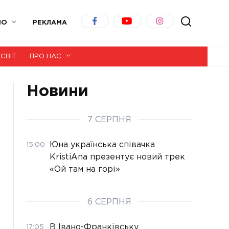
ІО
РЕКЛАМА
СВІТ
ПРО НАС
Новини
7 СЕРПНЯ
Юна українська співачка
15:00
KristiAna презентує новий трек
«Ой там на горі»
6 СЕРПНЯ
В Івано-Франківську
17:05