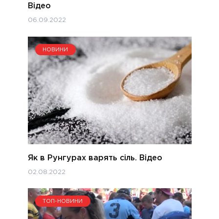
Відео
06.09.2022
НОВИНИ
Як в Рунгурах варять сіль. Відео
02.08.2022
ТОП-НОВИНИ