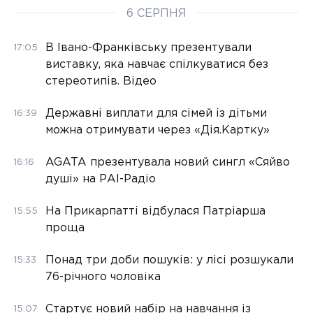
6 СЕРПНЯ
В Івано-Франківську презентували
17:05
виставку, яка навчає спілкуватися без
стереотипів. Відео
Державні виплати для сімей із дітьми
16:39
можна отримувати через «Дія.Картку»
AGATA презентувала новий сингл «Сяйво
16:16
душі» на РАІ-Радіо
На Прикарпатті відбулася Патріарша
15:55
проща
Понад три доби пошуків: у лісі розшукали
15:33
76-річного чоловіка
Стартує новий набір на навчання із
15:07