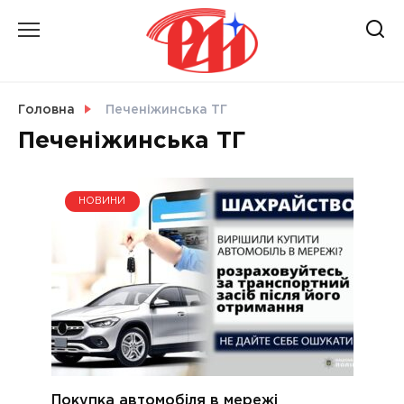
Skip
to
content
НОВИНИ
Головна
Печеніжинська ТГ
Печеніжинська ТГ
СВІТ
НОВИНИ
УКРАЇНА
Покупка автомобіля в мережі