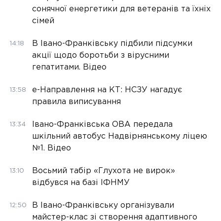
сонячної енергетики для ветеранів та їхніх
сімей
В Івано-Франківську підбили підсумки
14:18
акції щодо боротьби з вірусними
гепатитами. Відео
е-Направлення на КТ: НСЗУ нагадує
13:58
правила виписування
Івано-Франківська ОВА передала
13:34
шкільний автобус Надвірнянському ліцею
№1. Відео
Восьмий табір «Глухота не вирок»
13:10
відбувся на базі ІФНМУ
В Івано-Франківську організували
12:50
майстер-клас зі створення адаптивного