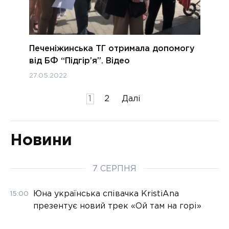
Печеніжинська ТГ отримала допомогу
від БФ “Підгір’я”. Відео
27.05.2022
Пагінація
1
2
Далі
записів
Новини
7 СЕРПНЯ
Юна українська співачка KristiAna
15:00
презентує новий трек «Ой там на горі»