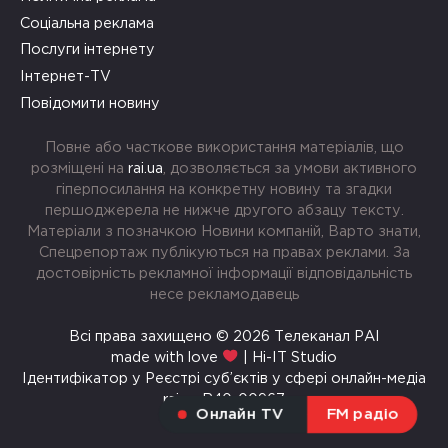
Соціальна реклама
Послуги інтернету
Інтернет-TV
Повідомити новину
Повне або часткове використання матеріалів, що
розміщені на
rai.ua
, дозволяється за умови активного
гіперпосилання на конкретну новину та згадки
першоджерела не нижче другого абзацу тексту.
Матеріали з позначкою Новини компаній, Варто знати,
Спецрепортаж публікуються на правах реклами. За
достовірність рекламної інформації відповідальність
несе рекламодавець
Всі права захищено © 2026 Телеканал РАІ
made with love
| Hi-IT Studio
Ідентифікатор у Реєстрі суб’єктів у сфері онлайн-медіа
rai.ua R40-00967
Онлайн TV
FM радіо