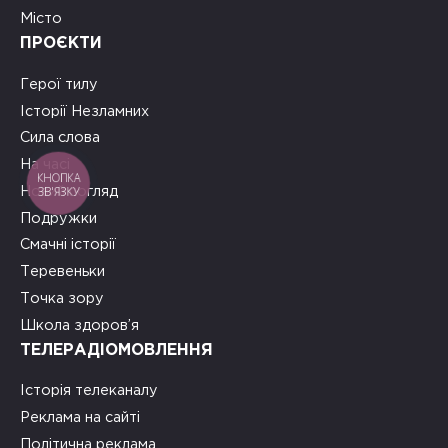
Місто
ПРОЄКТИ
Герої тилу
Історії Незламних
Сила слова
На часі
КНОПКА
ЗВ'ЯЗКУ
Новий погляд
Подружки
Смачні історії
Теревеньки
Точка зору
Школа здоров’я
ТЕЛЕРАДІОМОВЛЕННЯ
Історія телеканалу
Реклама на сайті
Політична реклама