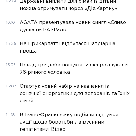
Державні виплати для сімей із дітьми
16:39
можна отримувати через «Дія.Картку»
AGATA презентувала новий сингл «Сяйво
16:16
душі» на РАІ-Радіо
На Прикарпатті відбулася Патріарша
15:55
проща
Понад три доби пошуків: у лісі розшукали
15:33
76-річного чоловіка
Стартує новий набір на навчання із
15:07
сонячної енергетики для ветеранів та їхніх
сімей
В Івано-Франківську підбили підсумки
14:18
акції щодо боротьби з вірусними
гепатитами. Відео