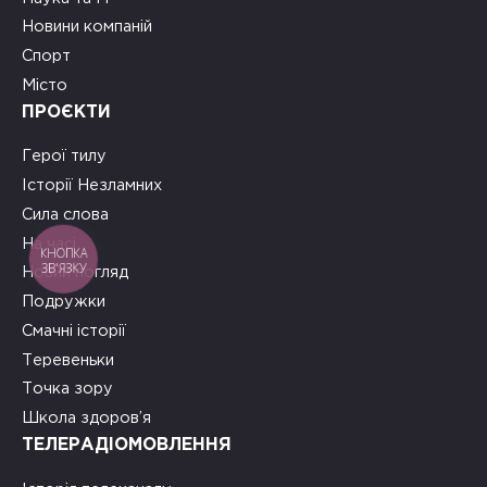
Новини компаній
Спорт
Місто
ПРОЄКТИ
Герої тилу
Історії Незламних
Сила слова
На часі
КНОПКА
ЗВ'ЯЗКУ
Новий погляд
Подружки
Смачні історії
Теревеньки
Точка зору
Школа здоров’я
ТЕЛЕРАДІОМОВЛЕННЯ