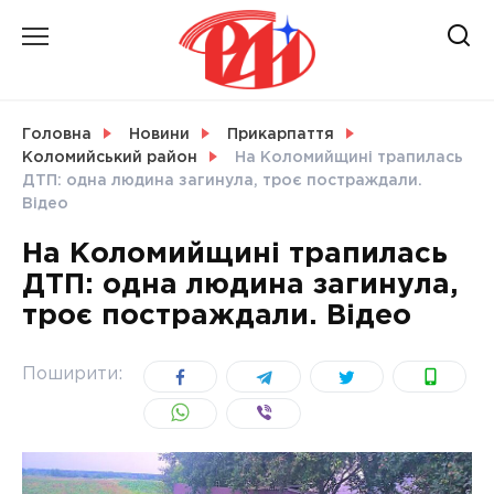
Skip
to
content
НОВИНИ
Головна
Новини
Прикарпаття
Коломийський район
На Коломийщині трапилась
СВІТ
ДТП: одна людина загинула, троє постраждали.
Відео
На Коломийщині трапилась
ДТП: одна людина загинула,
УКРАЇНА
троє постраждали. Відео
Поширити: