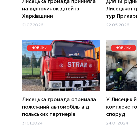
Лисецька громада прийняла
Для 18 рідни
на відпочинок дітей із
Лисецької 
Харківщини
тур Прикар
21.07.2026
22.05.2026
НОВИНИ
НОВИНИ
Лисецька громада отримала
У Лисецькій
пожежний автомобіль від
комплекс г
польських партнерів
споруд
31.01.2024
24.01.2024