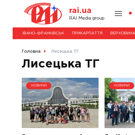
Skip
rai.ua
to
content
НОВИНИ
RAI Media group
ІВАНО-ФРАНКІВСЬК
ПРИКАРПАТТЯ
ВЕРХОВИН
СВІТ
Головна
Лисецька ТГ
Лисецька ТГ
УКРАЇНА
НОВИНИ
НОВИНИ