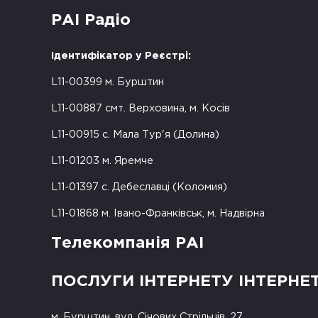
РАІ Радіо
Ідентифікатор у Реєстрі:
L11-00399 м. Бурштин
L11-00887 смт. Верховина, м. Косів
L11-00915 с. Мала Тур'я (Долина)
L11-01203 м. Яремче
L11-01397 с. Дебеславці (Коломия)
L11-01868 м. Івано-Франківськ, м. Надвірна
Телекомпанія РАІ
ПОСЛУГИ ІНТЕРНЕТУ ІНТЕРНЕ
м. Бурштин, вул. Січових Стрільців, 27