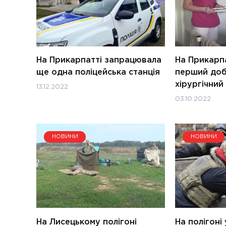
На Прикарпатті запрацювала
На Прикарп
ще одна поліцейська станція
перший до
хірургічний
13.12.2022
03.10.2022
НОВИНИ
НОВИНИ
На Лисецькому полігоні
На полігоні