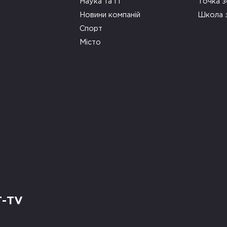
Наука та ІТ
Точка 
Новини компаній
Школа 
Спорт
Місто
Т-TV