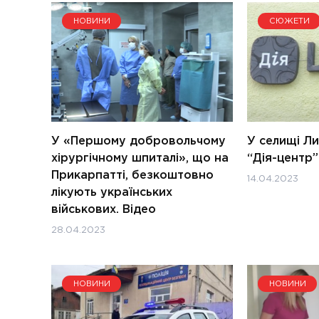
НОВИНИ
СЮЖЕТИ
У «Першому добровольчому
У селищі Ли
хірургічному шпиталі», що на
“Дія-центр”
Прикарпатті, безкоштовно
14.04.2023
лікують українських
військових. Відео
28.04.2023
НОВИНИ
НОВИНИ