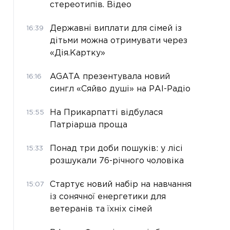
стереотипів. Відео
Державні виплати для сімей із
16:39
дітьми можна отримувати через
«Дія.Картку»
AGATA презентувала новий
16:16
сингл «Сяйво душі» на РАІ-Радіо
На Прикарпатті відбулася
15:55
Патріарша проща
Понад три доби пошуків: у лісі
15:33
розшукали 76-річного чоловіка
Стартує новий набір на навчання
15:07
із сонячної енергетики для
ветеранів та їхніх сімей