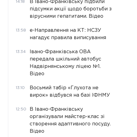
В Івано-Франківську підбили
14:18
підсумки акції щодо боротьби з
вірусними гепатитами. Відео
е-Направлення на КТ: НСЗУ
13:58
нагадує правила виписування
Івано-Франківська ОВА
13:34
передала шкільний автобус
Надвірнянському ліцею №1.
Відео
Восьмий табір «Глухота не
13:10
вирок» відбувся на базі ІФНМУ
В Івано-Франківську
12:50
організували майстер-клас зі
створення адаптивного посуду.
Відео