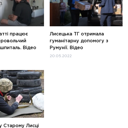
атті працює
Лисецька ТГ отримала
бровольчий
гуманітарну допомогу з
 шпиталь. Відео
Румунії. Відео
20.05.2022
 у Старому Лисці