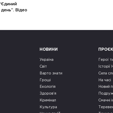
 “Єдиний
 день”. Відео
НОВИНИ
ПРОЄ
Україна
Герої т
Світ
Історії
Варто знати
Сила сл
Гроші
На часі
Екологія
Новий п
Здоров’я
Подруж
Кримінал
Смачні і
Культура
Тереве