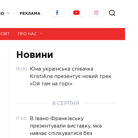
ІО
РЕКЛАМА
СВІТ
ПРО НАС
Новини
Юна українська співачка
15:00
KristiAna презентує новий трек
«Ой там на горі»
6 СЕРПНЯ
В Івано-Франківську
17:05
презентували виставку, яка
навчає спілкуватися без