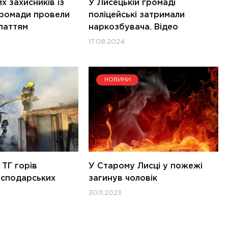
х захисників із
У Лисецькій громаді
громади провели
поліцейські затримали
паттям
наркозбувача. Відео
17.08.2024
НОВИНИ
 ТГ горів
У Старому Лисці у пожежі
осподарських
загинув чоловік
30.11.2023