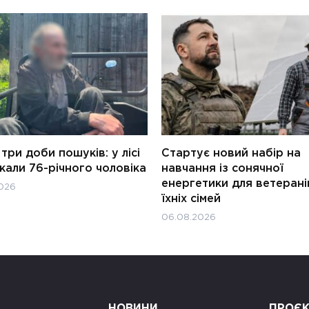
три доби пошуків: у лісі
Стартує новий набір на
али 76-річного чоловіка
навчання із сонячної
енергетики для ветерані
026
їхніх сімей
06.08.2026
НОВИНИ
ПРОЄ