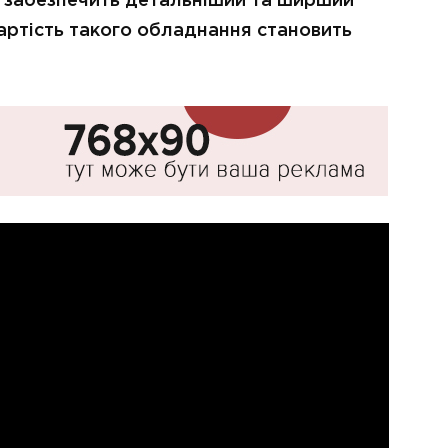
й забезпечить детальніший та ширший
артість такого обладнання становить