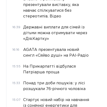
презентували виставку, яка
навчає спілкуватися без
стереотипів. Відео
Державні виплати для сімей із
16:39
дітьми можна отримувати через
«Дія.Картку»
AGATA презентувала новий
16:16
сингл «Сяйво душі» на РАІ-Радіо
На Прикарпатті відбулася
15:55
Патріарша проща
Понад три доби пошуків: у лісі
15:33
розшукали 76-річного чоловіка
Стартує новий набір на навчання
15:07
із сонячної енергетики для