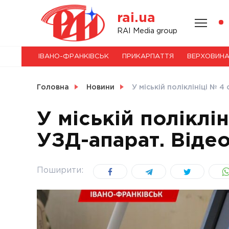
Skip
rai.ua
to
content
НОВИНИ
RAI Media group
ІВАНО-ФРАНКІВСЬК
ПРИКАРПАТТЯ
ВЕРХОВИН
СВІТ
Головна
Новини
У міській поліклініці № 
У міській поліклі
УЗД-апарат. Віде
УКРАЇНА
Поширити: