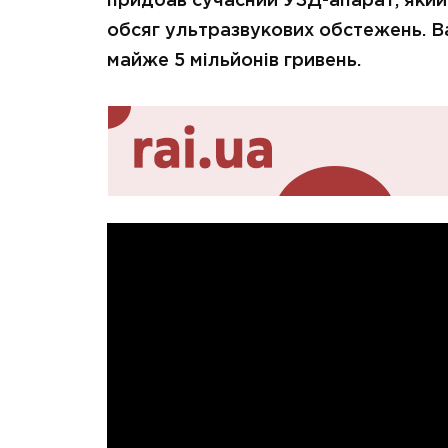
придбав сучасний УЗД-апарат, яки
обсяг ультразвукових обстежень. В
майже 5 мільйонів гривень.