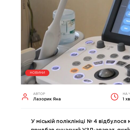
НОВИНИ
АВТОР
НА 
Лазорик Яна
1 хв
У міській поліклініці № 4 відбулос