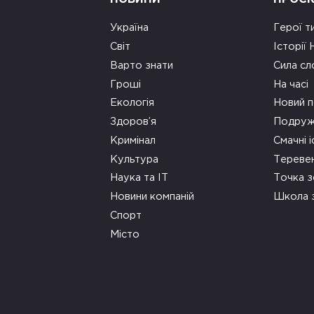
Україна
Герої т
Світ
Історії
Варто знати
Сила сл
Гроші
На часі
Екологія
Новий п
Здоров’я
Подруж
Кримінал
Смачні і
Культура
Тереве
Наука та ІТ
Точка 
Новини компаній
Школа 
Спорт
Місто