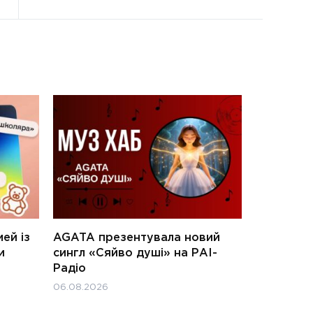
ей із
AGATA презентувала новий
и
сингл «Сяйво душі» на РАІ-
Радіо
06.08.2026