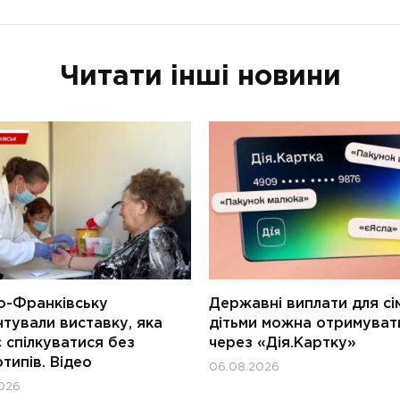
Читати інші новини
о-Франківську
Державні виплати для сім
тували виставку, яка
дітьми можна отримуват
 спілкуватися без
через «Дія.Картку»
типів. Відео
06.08.2026
026