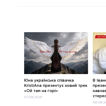
Юна українська співачка
В Іван
KristiAna презентує новий трек
презен
«Ой там на горі»
навчає
стерео
07.08.2026
06.08.2