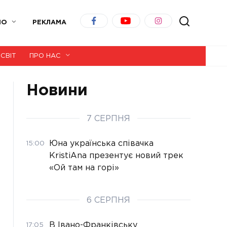
ІО
РЕКЛАМА
СВІТ
ПРО НАС
Новини
7 СЕРПНЯ
Юна українська співачка
15:00
KristiAna презентує новий трек
«Ой там на горі»
6 СЕРПНЯ
В Івано-Франківську
17:05