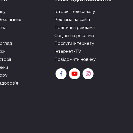
илу
Історія телеканалу
 Незламних
Реклама на сайті
ова
Політична реклама
Соціальна реклама
огляд
Послуги інтернету
ки
Інтернет-TV
сторії
Повідомити новину
ньки
зору
здоров’я