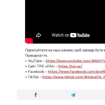
Підписуйтеся на наші канали, щоб завжди бути 
Прикарпаття.
• YouTube –
https://www.youtube.com/@RAIT
• Сайт ТРК «РАІ» –
https://rai.ua/
• Facebook –
https://www.facebook.com/prof
• TikTok –
https://www.tiktok.com/@trkrai?i