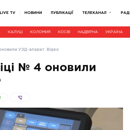
LIVE TV
НОВИНИ
ПУБЛІКАЦІЇ
ТЕЛЕКАНАЛ
РАД
А
КАЛУШ
КОЛОМИЯ
КОСІВ
НАДВІРНА
УКРАЇНА
4 оновили УЗД-апарат. Відео
ніці № 4 оновили
о