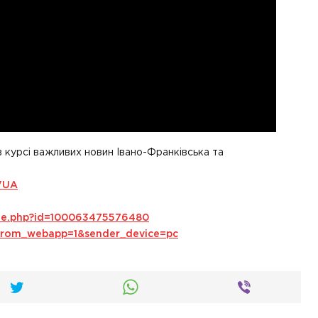
в курсі важливих новин Івано-Франківська та
VUA
ile.php?id=100063475576480
s_from_webapp=1&sender_device=pc