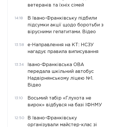
ветеранів та їхніх сімей
В Івано-Франківську підбили
14:18
підсумки акції щодо боротьби з
вірусними гепатитами. Відео
е-Направлення на КТ: НСЗУ
13:58
нагадує правила виписування
Івано-Франківська ОВА
13:34
передала шкільний автобус
Надвірнянському ліцею №1.
Відео
Восьмий табір «Глухота не
13:10
вирок» відбувся на базі ІФНМУ
В Івано-Франківську
12:50
організували майстер-клас зі