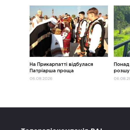
На Прикарпатті відбулася
Понад 
Патріарша проща
розшук
06.08.2026
06.08.2