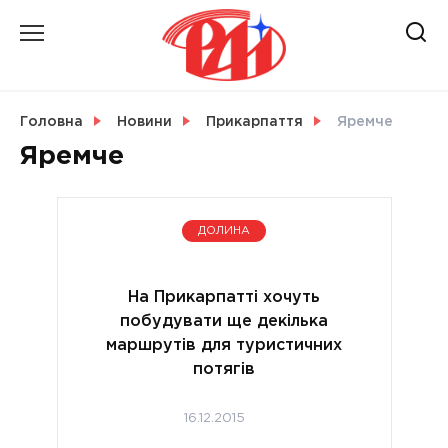
Skip
to
content
НОВИНИ
Головна
Новини
Прикарпаття
Яремче
Яремче
СВІТ
ДОЛИНА
УКРАЇНА
На Прикарпатті хочуть
побудувати ще декілька
маршрутів для туристичних
потягів
16.12.2015