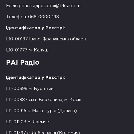
Електронна адреса:
rai@trkrai.com
Телефон: 068-0000-198
Ідентифікатор у Реєстрі:
L10-00187 Івано-Франківська область
L10-01777 м. Калуш
РАІ Радіо
Ідентифікатор у Реєстрі:
L11-00399 м. Бурштин
L11-00887 смт. Верховина, м. Косів
L11-00915 с. Мала Тур'я (Долина)
L11-01203 м. Яремче
L11-01397 с. Дебеславці (Коломия)