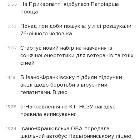
На Прикарпатті відбулася Патріарша
15:55
проща
Понад три доби пошуків: у лісі розшукали
15:33
76-річного чоловіка
Стартує новий набір на навчання із
15:07
сонячної енергетики для ветеранів та їхніх
сімей
В Івано-Франківську підбили підсумки
14:18
акції щодо боротьби з вірусними
гепатитами. Відео
е-Направлення на КТ: НСЗУ нагадує
13:58
правила виписування
Івано-Франківська ОВА передала
13:34
шкільний автобус Надвірнянському ліцею