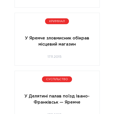
КРИМІНАЛ
У Яремче зловмисник обікрав
місцевий магазин
17.11.2015
СУСПІЛЬСТВО
У Делятині палав поїзд Івано-
Франківськ — Яремче