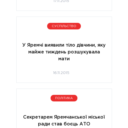
17.11.2015
СУСПІЛЬСТВО
У Яремчі виявили тіло дівчини, яку
майже тиждень розшукувала
мати
16.11.2015
ПОЛІТИКА
Секретарем Яремчанської міської
ради став боєць АТО