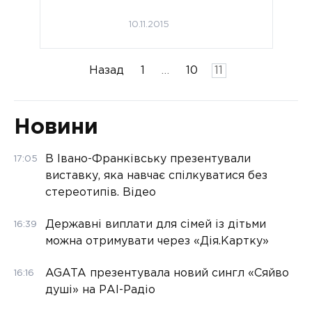
10.11.2015
Пагінація
Назад
1
…
10
11
записів
Новини
В Івано-Франківську презентували
17:05
виставку, яка навчає спілкуватися без
стереотипів. Відео
Державні виплати для сімей із дітьми
16:39
можна отримувати через «Дія.Картку»
AGATA презентувала новий сингл «Сяйво
16:16
душі» на РАІ-Радіо