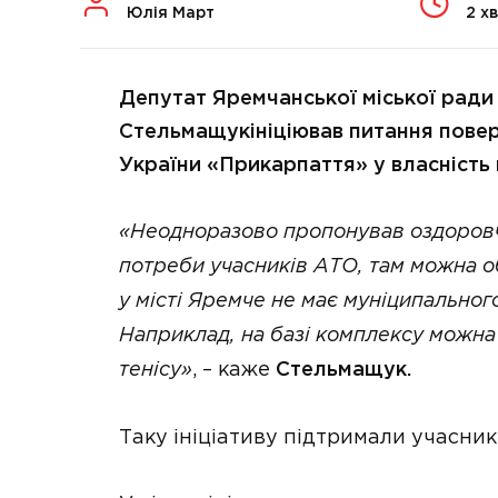
Юлія Март
2 хв
Депутат Яремчанської міської ради
Стельмащукініціював питання пове
України «Прикарпаття» у власність
«Неодноразово пропонував оздоровч
потреби учасників АТО, там можна о
у місті Яремче не має муніципального
Наприклад, на базі комплексу можна 
тенісу»
, – каже
Стельмащук.
Таку ініціативу підтримали учасник