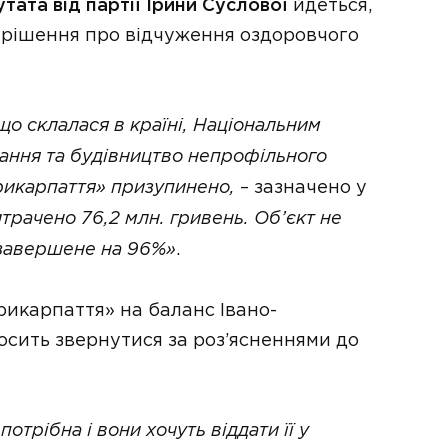
тата від партії Ірини Суслової
йдеться,
рішення про відчуження оздоровчого
що склалася в країні, Національним
вання та будівництво непрофільного
рикарпаття» призупинено,
– зазначено у
трачено 76,2 млн. гривень. Об’єкт не
 завершене на 96%»
.
икарпаття» на баланс Івано-
осить звернутися за роз’ясненнями до
потрібна і вони хочуть віддати її у