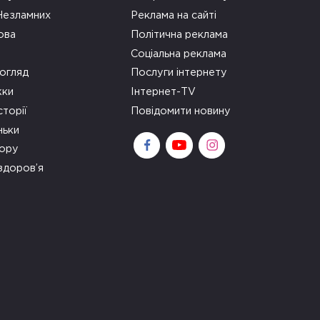
 Незламних
Реклама на сайті
ова
Політична реклама
Соціальна реклама
огляд
Послуги інтернету
ки
Інтернет-TV
сторії
Повідомити новину
ньки
зору
здоров’я