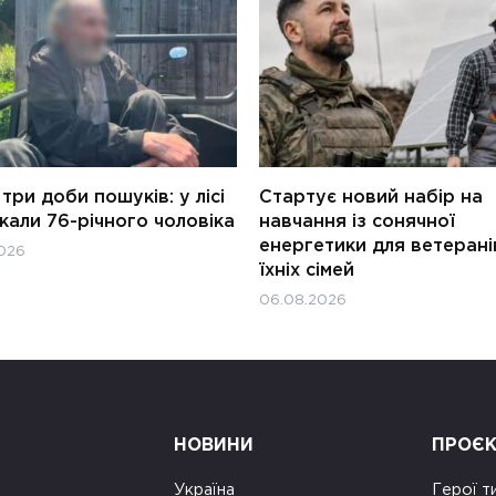
три доби пошуків: у лісі
Стартує новий набір на
али 76-річного чоловіка
навчання із сонячної
енергетики для ветерані
026
їхніх сімей
06.08.2026
НОВИНИ
ПРОЄ
Україна
Герої т