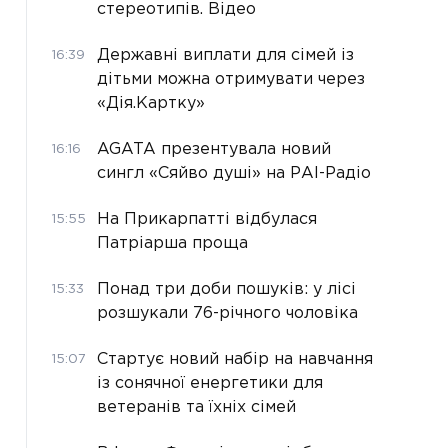
стереотипів. Відео
Державні виплати для сімей із
16:39
дітьми можна отримувати через
«Дія.Картку»
AGATA презентувала новий
16:16
сингл «Сяйво душі» на РАІ-Радіо
На Прикарпатті відбулася
15:55
Патріарша проща
Понад три доби пошуків: у лісі
15:33
розшукали 76-річного чоловіка
Стартує новий набір на навчання
15:07
із сонячної енергетики для
ветеранів та їхніх сімей