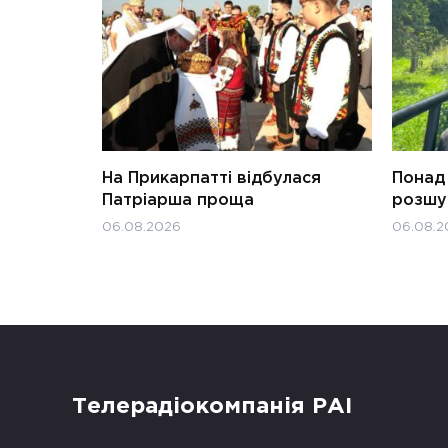
На Прикарпатті відбулася
Понад 
Патріарша проща
розшук
06.08.2026
06.08.2
Телерадіокомпанія РАІ