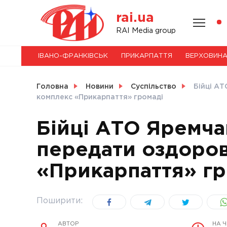
Skip
rai.ua
to
content
НОВИНИ
RAI Media group
ІВАНО-ФРАНКІВСЬК
ПРИКАРПАТТЯ
ВЕРХОВИН
СВІТ
Головна
Новини
Суспільство
Бійці А
комплекс «Прикарпаття» громаді
Бійці АТО Яремч
УКРАЇНА
передати оздоро
«Прикарпаття» гр
Поширити:
АВТОР
НА 