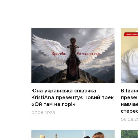
Юна українська співачка
В Іван
KristiAna презентує новий трек
презен
«Ой там на горі»
навчає
стерео
07.08.2026
06.08.2