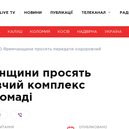
LIVE TV
НОВИНИ
ПУБЛІКАЦІЇ
ТЕЛЕКАНАЛ
РАД
А
КАЛУШ
КОЛОМИЯ
КОСІВ
НАДВІРНА
УКРАЇНА
ТО Яремчанщини просять передати оздоровчий
анщини просять
вчий комплекс
омаді
ЧИТАННЯ
ОПУБЛІКОВАНО