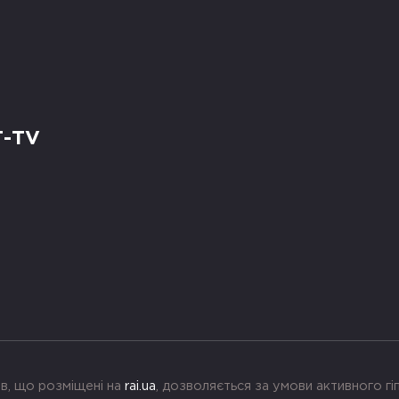
Т-TV
в, що розміщені на
rai.ua
, дозволяється за умови активного г