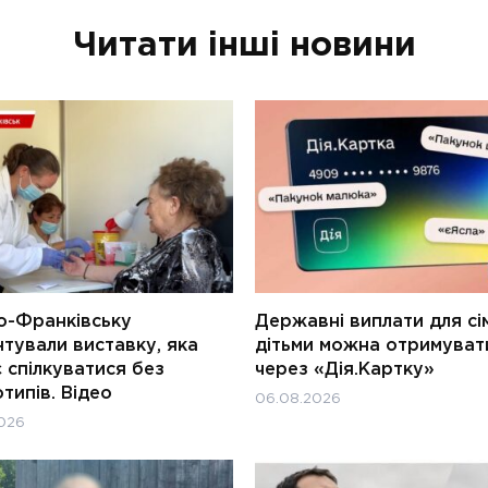
Читати інші новини
о-Франківську
Державні виплати для сім
тували виставку, яка
дітьми можна отримуват
 спілкуватися без
через «Дія.Картку»
типів. Відео
06.08.2026
026