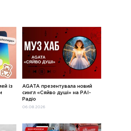
ей із
AGATA презентувала новий
и
сингл «Сяйво душі» на РАІ-
Радіо
06.08.2026