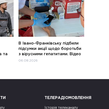
В Івано-Франківську підбили
підсумки акції щодо боротьби
в та
з вірусними гепатитами. Відео
06.08.2026
КТИ
ТЕЛЕРАДІОМОВЛЕННЯ
илу
Історія телеканалу