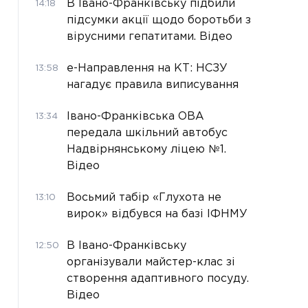
В Івано-Франківську підбили
14:18
підсумки акції щодо боротьби з
вірусними гепатитами. Відео
е-Направлення на КТ: НСЗУ
13:58
нагадує правила виписування
Івано-Франківська ОВА
13:34
передала шкільний автобус
Надвірнянському ліцею №1.
Відео
Восьмий табір «Глухота не
13:10
вирок» відбувся на базі ІФНМУ
В Івано-Франківську
12:50
організували майстер-клас зі
створення адаптивного посуду.
Відео