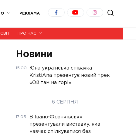
ІО
РЕКЛАМА
СВІТ
ПРО НАС
Новини
Юна українська співачка
15:00
KristiAna презентує новий трек
«Ой там на горі»
6 СЕРПНЯ
В Івано-Франківську
17:05
презентували виставку, яка
навчає спілкуватися без