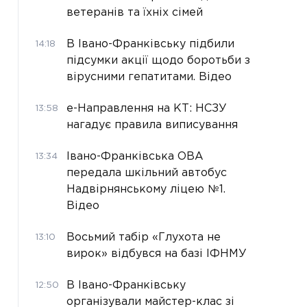
ветеранів та їхніх сімей
В Івано-Франківську підбили
14:18
підсумки акції щодо боротьби з
вірусними гепатитами. Відео
е-Направлення на КТ: НСЗУ
13:58
нагадує правила виписування
Івано-Франківська ОВА
13:34
передала шкільний автобус
Надвірнянському ліцею №1.
Відео
Восьмий табір «Глухота не
13:10
вирок» відбувся на базі ІФНМУ
В Івано-Франківську
12:50
організували майстер-клас зі