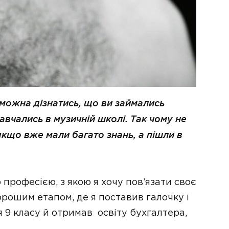
можна дізнатись, що ви займались
авчались в музичній школі. Так чому не
кщо вже мали багато знань, а пішли в
професією, з якою я хочу пов’язати своє
орошим етапом, де я поставив галочку і
я 9 класу й отримав освіту бухгалтера,