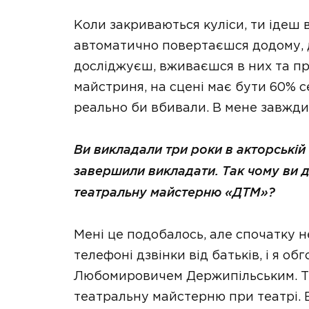
Коли закриваються куліси, ти ідеш
автоматично повертаєшся додому, до
досліджуєш, вживаєшся в них та п
майстриня, на сцені має бути 60% се
реально би вбивали. В мене завжди
Ви викладали три роки в акторській
завершили викладати. Так чому ви д
театральну майстерню «ДТМ»?
Мені це подобалось, але спочатку н
телефоні дзвінки від батьків, і я о
Любомировичем Держипільським. Т
театральну майстерню при театрі. Ві