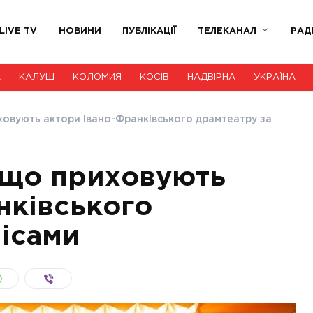
LIVE TV
НОВИНИ
ПУБЛІКАЦІЇ
ТЕЛЕКАНАЛ
РАД
А
КАЛУШ
КОЛОМИЯ
КОСІВ
НАДВІРНА
УКРАЇНА
иховують актори Івано-Франківського драмтеатру за
: що приховують
нківського
лісами