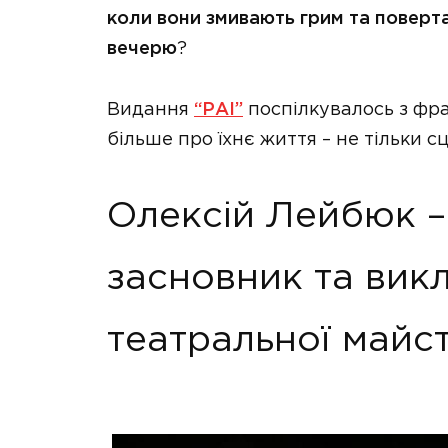
коли вони змивають грим та поверта
вечерю
?
Видання
“РАІ”
поспілкувалось з фра
більше про їхнє життя – не тільки с
Олексій Лейбюк –
засновник та вик
театральної майс