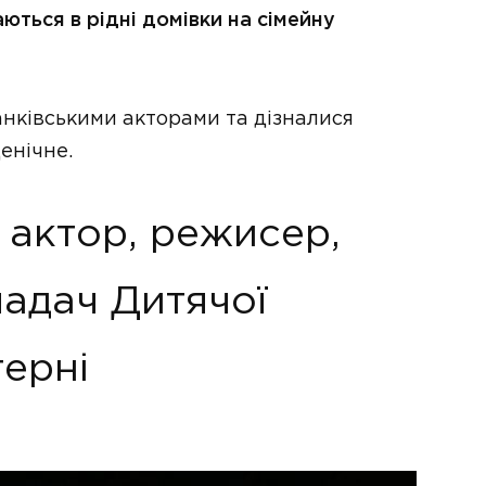
ються в рідні домівки на сімейну
нківськими акторами та дізналися
ценічне.
 актор, режисер,
ладач Дитячої
терні