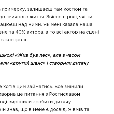
 в гримерку, залишаєш там костюм та
 звичного життя. Звісно є ролі, які ти
рацюєш над ними. Як мені казала наша
не та 40% актора, а то всі актор на сцені
 є контроль.
 школі «Жив був пес», але з часом
али «другий шанс» і створили дитячу
е хотів цим займатись. Все змінили
бговорив це питання з Ростиславом
оді вирішили зробити дитячу
н знав, що в мене є досвід. Я вмів та