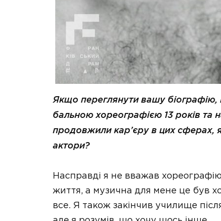
Якщо переглянути вашу біографію, 
бальною хореографією 13 років та н
продовжили кар’єру в цих сферах, я
актори?
Насправді я не вважав хореографію 
життя, а музична для мене це був х
все. Я також закінчив училище післ
але я розумів, що хочу щось інше.