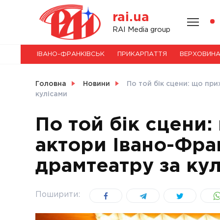
Skip
rai.ua
to
content
НОВИНИ
RAI Media group
ІВАНО-ФРАНКІВСЬК
ПРИКАРПАТТЯ
ВЕРХОВИН
СВІТ
Головна
Новини
По той бік сцени: що пр
кулісами
По той бік сцени
УКРАЇНА
актори Івано-Фра
драмтеатру за ку
Поширити: