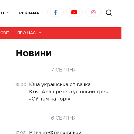
ІО
РЕКЛАМА
СВІТ
ПРО НАС
Новини
7 СЕРПНЯ
Юна українська співачка
15:00
KristiAna презентує новий трек
«Ой там на горі»
6 СЕРПНЯ
В Івано-Франківську
17:05