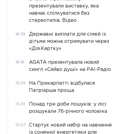
презентували виставку, яка
навчає спілкуватися без
стереотипів. Відео
Державні виплати для сімей із
16:39
дітьми можна отримувати через
«Дія.Картку»
AGATA презентувала новий
16:16
сингл «Сяйво душі» на РАІ-Радіо
На Прикарпатті відбулася
15:55
Патріарша проща
Понад три доби пошуків: у лісі
15:33
розшукали 76-річного чоловіка
Стартує новий набір на навчання
15:07
із сонячної енергетики для