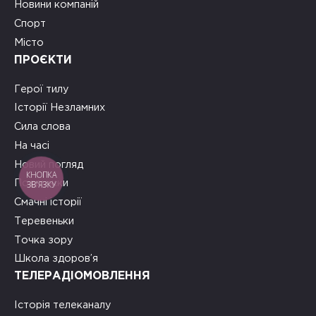
Новини компаній
Спорт
Місто
ПРОЄКТИ
Герої тилу
Історії Незламних
Сила слова
На часі
Новий погляд
КНОПКА
Подружки
ЗВ'ЯЗКУ
Смачні історії
Теревеньки
Точка зору
Школа здоров’я
ТЕЛЕРАДІОМОВЛЕННЯ
Історія телеканалу