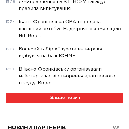
е-Направлення на КТ: НСЗУ нагадує
13:58
правила виписування
Івано-Франківська ОВА передала
13:34
шкільний автобус Надвірнянському ліцею
№1. Відео
Восьмий табір «Глухота не вирок»
13:10
відбувся на базі ІФНМУ
В Івано-Франківську організували
12:50
майстер-клас зі створення адаптивного
посуду. Відео
більше новин