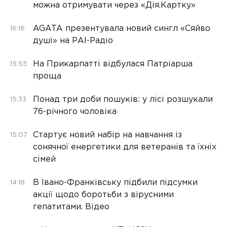
можна отримувати через «Дія.Картку»
AGATA презентувала новий сингл «Сяйво
16:16
душі» на РАІ-Радіо
На Прикарпатті відбулася Патріарша
15:55
проща
Понад три доби пошуків: у лісі розшукали
15:33
76-річного чоловіка
Стартує новий набір на навчання із
15:07
сонячної енергетики для ветеранів та їхніх
сімей
В Івано-Франківську підбили підсумки
14:18
акції щодо боротьби з вірусними
гепатитами. Відео