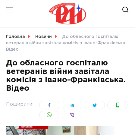
Skip
to
content
НОВИНИ
Головна
Новини
До обласного госпіталю
ветеранів війни завітала комісія з Івано-Франківська.
СВІТ
Відео
До обласного госпіталю
ветеранів війни завітала
комісія з Івано-Франківська.
УКРАЇНА
Відео
Поширити: