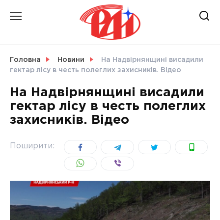
Skip
to
content
НОВИНИ
Головна
Новини
На Надвірнянщині висадили
гектар лісу в честь полеглих захисників. Відео
СВІТ
На Надвірнянщині висадили
гектар лісу в честь полеглих
захисників. Відео
УКРАЇНА
Поширити: