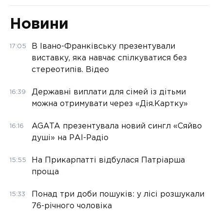
Новини
В Івано-Франківську презентували
17:05
виставку, яка навчає спілкуватися без
стереотипів. Відео
Державні виплати для сімей із дітьми
16:39
можна отримувати через «Дія.Картку»
AGATA презентувала новий сингл «Сяйво
16:16
душі» на РАІ-Радіо
На Прикарпатті відбулася Патріарша
15:55
проща
Понад три доби пошуків: у лісі розшукали
15:33
76-річного чоловіка