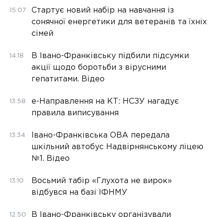
Стартує новий набір на навчання із
15:07
сонячної енергетики для ветеранів та їхніх
сімей
В Івано-Франківську підбили підсумки
14:18
акції щодо боротьби з вірусними
гепатитами. Відео
е-Направлення на КТ: НСЗУ нагадує
13:58
правила виписування
Івано-Франківська ОВА передала
13:34
шкільний автобус Надвірнянському ліцею
№1. Відео
Восьмий табір «Глухота не вирок»
13:10
відбувся на базі ІФНМУ
В Івано-Франківську організували
12:50