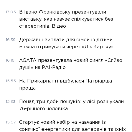
В Івано-Франківську презентували
17:05
виставку, яка навчає спілкуватися без
стереотипів. Відео
Державні виплати для сімей із дітьми
16:39
можна отримувати через «Дія.Картку»
AGATA презентувала новий сингл «Сяйво
16:16
душі» на РАІ-Радіо
На Прикарпатті відбулася Патріарша
15:55
проща
Понад три доби пошуків: у лісі розшукали
15:33
76-річного чоловіка
Стартує новий набір на навчання із
15:07
сонячної енергетики для ветеранів та їхніх