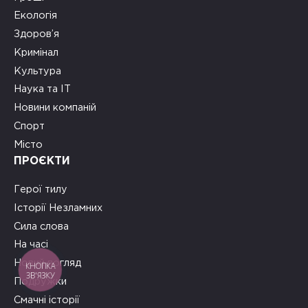
Екологія
Здоров’я
Кримінал
Культура
Наука та ІТ
Новини компаній
Спорт
Місто
ПРОЄКТИ
Герої тилу
Історії Незламних
Сила слова
На часі
Новий погляд
КНОПКА
ЗВ'ЯЗКУ
Подружки
Смачні історії