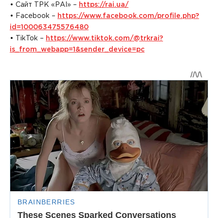
• Сайт ТРК «РАІ» –
https://rai.ua/
• Facebook –
https://www.facebook.com/profile.php?
id=100063475576480
• TikTok –
https://www.tiktok.com/@trkrai?
is_from_webapp=1&sender_device=pc