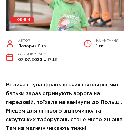
НОВИНИ
АВТОР
НА ЧИТАННЯ
Лазорик Яна
1 хв
ОПУБЛІКОВАНО
07.07.2026 о 17:13
Велика група франківських школярів, чиї
батьки зараз стримують ворога на
передовій, поїхала на канікули до Польщі.
Місцем для літнього відпочинку та
скаутських таборувань стане місто Хшанів.
Там на малечу чекають тижні