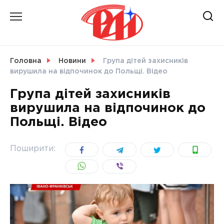
Skip
to
content
НОВИНИ
Головна
Новини
Група дітей захисників
вирушила на відпочинок до Польщі. Відео
СВІТ
Група дітей захисників
вирушила на відпочинок до
Польщі. Відео
УКРАЇНА
Поширити: