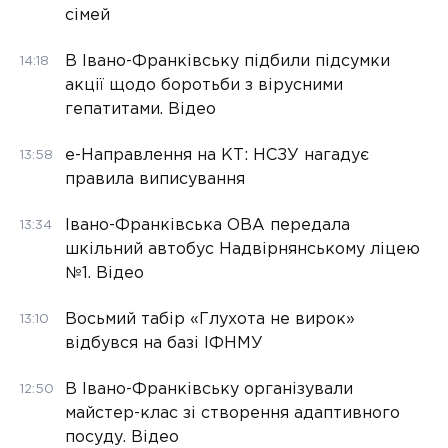
сімей
В Івано-Франківську підбили підсумки
14:18
акції щодо боротьби з вірусними
гепатитами. Відео
е-Направлення на КТ: НСЗУ нагадує
13:58
правила виписування
Івано-Франківська ОВА передала
13:34
шкільний автобус Надвірнянському ліцею
№1. Відео
Восьмий табір «Глухота не вирок»
13:10
відбувся на базі ІФНМУ
В Івано-Франківську організували
12:50
майстер-клас зі створення адаптивного
посуду. Відео