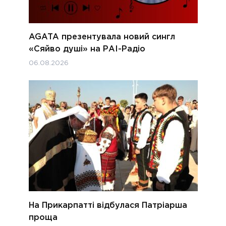
AGATA презентувала новий сингл
«Сяйво душі» на РАІ-Радіо
06.08.2026
На Прикарпатті відбулася Патріарша
проща