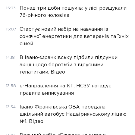
Понад три доби пошуків: у лісі розшукали
15:33
76-річного чоловіка
Стартує новий набір на навчання із
15:07
сонячної енергетики для ветеранів та їхніх
сімей
В Івано-Франківську підбили підсумки
14:18
акції щодо боротьби з вірусними
гепатитами. Відео
е-Направлення на КТ: НСЗУ нагадує
13:58
правила виписування
Івано-Франківська ОВА передала
13:34
шкільний автобус Надвірнянському ліцею
№1. Відео