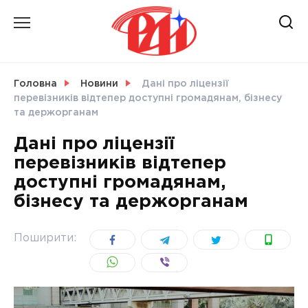
Skip
to
content
НОВИНИ
Головна
Новини
Дані про ліцензії
перевізників відтепер доступні громадянам, бізнесу
СВІТ
та держорганам
Дані про ліцензії
перевізників відтепер
доступні громадянам,
УКРАЇНА
бізнесу та держорганам
Поширити: