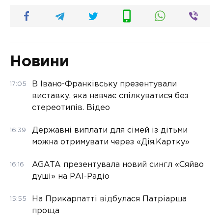
Новини
В Івано-Франківську презентували
17:05
виставку, яка навчає спілкуватися без
стереотипів. Відео
Державні виплати для сімей із дітьми
16:39
можна отримувати через «Дія.Картку»
AGATA презентувала новий сингл «Сяйво
16:16
душі» на РАІ-Радіо
На Прикарпатті відбулася Патріарша
15:55
проща