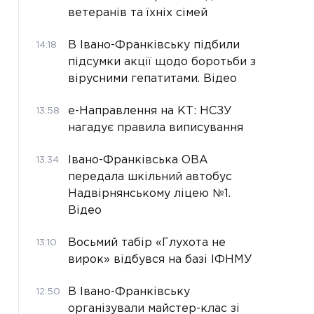
ветеранів та їхніх сімей
В Івано-Франківську підбили
14:18
підсумки акції щодо боротьби з
вірусними гепатитами. Відео
е-Направлення на КТ: НСЗУ
13:58
нагадує правила виписування
Івано-Франківська ОВА
13:34
передала шкільний автобус
Надвірнянському ліцею №1.
Відео
Восьмий табір «Глухота не
13:10
вирок» відбувся на базі ІФНМУ
В Івано-Франківську
12:50
організували майстер-клас зі