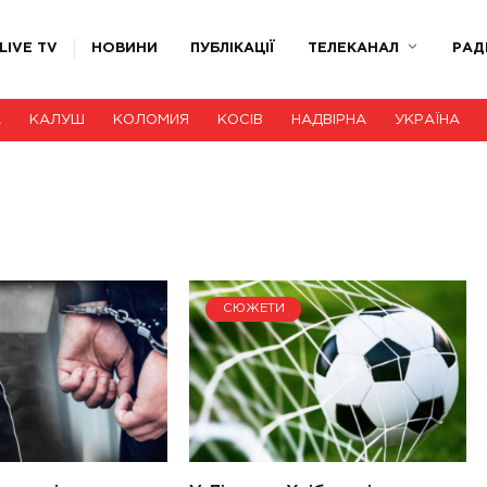
LIVE TV
НОВИНИ
ПУБЛІКАЦІЇ
ТЕЛЕКАНАЛ
РАД
А
КАЛУШ
КОЛОМИЯ
КОСІВ
НАДВІРНА
УКРАЇНА
СЮЖЕТИ