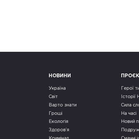
НОВИНИ
ПРОЄ
Україна
Герої т
Світ
Історії
Варто знати
Сила сл
Гроші
На часі
Екологія
Новий п
Здоров’я
Подруж
Кримінал
Смачні і