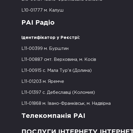
L10-01777 м. Калуш
РАІ Радіо
Ідентифікатор у Реєстрі:
L11-00399 м. Бурштин
L11-00887 смт. Верховина, м. Косів
L11-00915 с. Мала Тур'я (Долина)
L11-01203 м. Яремче
L11-01397 с. Дебеславці (Коломия)
L11-01868 м. Івано-Франківськ, м. Надвірна
Телекомпанія РАІ
ПОСЛУГИ ІНТЕРНЕТУ ІНТЕРНЕ