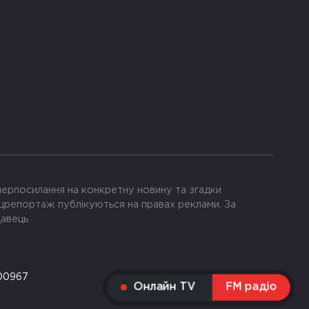
іперпосилання на конкретну новину та згадки
црепортаж публікуються на правах реклами. За
давець
-00967
Онлайн TV
FM радіо