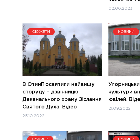
02.06.2023
СЮЖЕТИ
НОВИНИ
В Отинії освятили найвищу
Угорницьки
споруду – дзвінницю
культури ві
Деканального храму Зіслання
ювілей. Від
Святого Духа. Відео
21.09.2022
25.10.2022
НОВИНИ
НОВИНИ