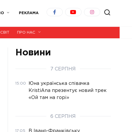
ІО
РЕКЛАМА
СВІТ
ПРО НАС
Новини
7 СЕРПНЯ
Юна українська співачка
15:00
KristiAna презентує новий трек
«Ой там на горі»
6 СЕРПНЯ
В Івано-Франківську
17:05