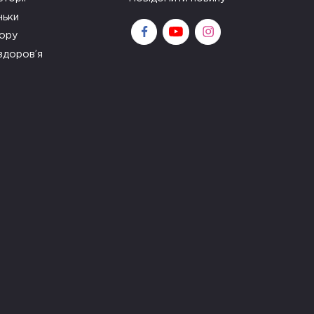
ньки
зору
здоров’я