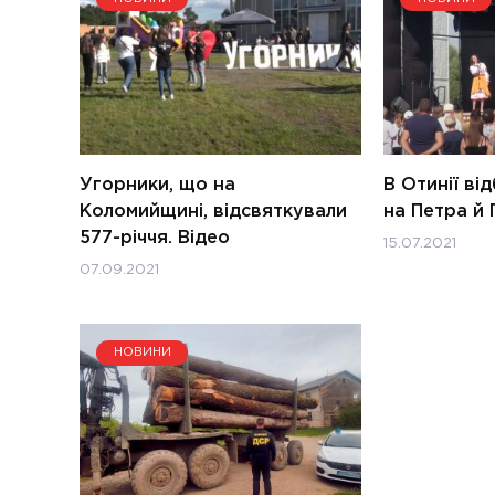
Угорники, що на
В Отинії ві
Коломийщині, відсвяткували
на Петра й 
577-річчя. Відео
15.07.2021
07.09.2021
НОВИНИ