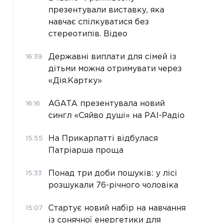
презентували виставку, яка
навчає спілкуватися без
стереотипів. Відео
Державні виплати для сімей із
16:39
дітьми можна отримувати через
«Дія.Картку»
AGATA презентувала новий
16:16
сингл «Сяйво душі» на РАІ-Радіо
На Прикарпатті відбулася
15:55
Патріарша проща
Понад три доби пошуків: у лісі
15:33
розшукали 76-річного чоловіка
Стартує новий набір на навчання
15:07
із сонячної енергетики для