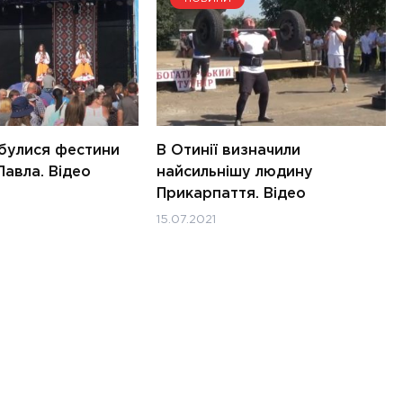
дбулися фестини
В Отинії визначили
Павла. Відео
найсильнішу людину
Прикарпаття. Відео
15.07.2021