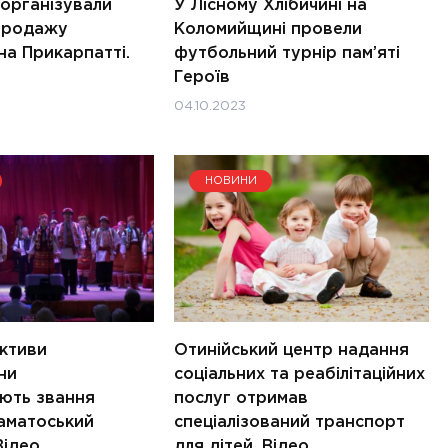
 організували
У Лісному Хлібичині на
 продажу
Коломийщині провели
на Прикарпатті.
футбольний турнір пам’яті
Героїв
04.10.2023
НОВИНИ
ективи
Отинійський центр надання
ни
соціальних та реабілітаційних
ють звання
послуг отримав
аматоський
спеціалізований транспорт
Відео
для дітей. Відео