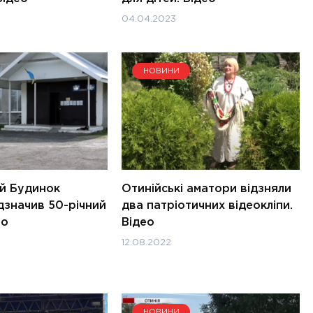
04.04.2023
НОВИНИ
й Будинок
Отинійські аматори відзняли
дзначив 50-річний
два патріотичних відеокліпи.
ео
Відео
12.08.2022
НОВИНИ