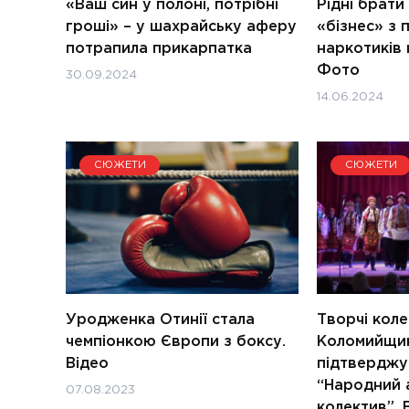
«Ваш син у полоні, потрібні
Рідні брати
гроші» – у шахрайську аферу
«бізнес» з
потрапила прикарпатка
наркотиків 
Фото
30.09.2024
14.06.2024
СЮЖЕТИ
СЮЖЕТИ
Уродженка Отинії стала
Творчі кол
чемпіонкою Європи з боксу.
Коломийщи
Відео
підтверджу
“Народний 
07.08.2023
колектив”. 