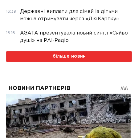
Державні виплати для сімей із дітьми
16:39
можна отримувати через «Дія.Картку»
AGATA презентувала новий сингл «Сяйво
16:16
душі» на РАІ-Радіо
більше новин