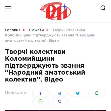
Skip
to
content
НОВИНИ
Головна
Сюжети
Творчі колективи
Коломийщини підтверджують звання “Народний
СВІТ
аматоський колектив”. Відео
Творчі колективи
Коломийщини
підтверджують звання
УКРАЇНА
“Народний аматоський
колектив”. Відео
Поширити: