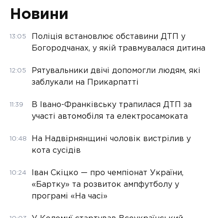
Новини
Поліція встановлює обставини ДТП у
13:05
Богородчанах, у якій травмувалася дитина
Рятувальники двічі допомогли людям, які
12:05
заблукали на Прикарпатті
В Івано-Франківську трапилася ДТП за
11:39
участі автомобіля та електросамоката
На Надвірнянщині чоловік вистрілив у
10:48
кота сусідів
Іван Скіцко — про чемпіонат України,
10:24
«Бартку» та розвиток ампфутболу у
програмі «На часі»