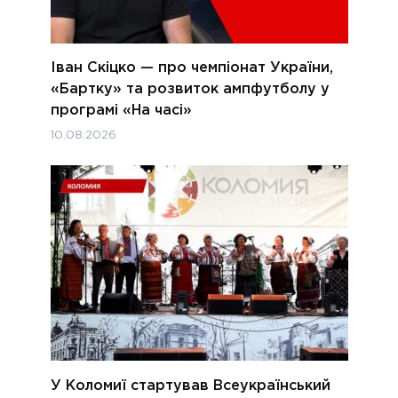
Іван Скіцко — про чемпіонат України,
«Бартку» та розвиток ампфутболу у
програмі «На часі»
10.08.2026
У Коломиї стартував Всеукраїнський