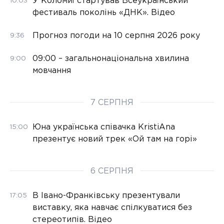
У Коломиї стартував Всеукраїнський
10:03
фестиваль поколінь «ДНК». Відео
Прогноз погоди на 10 серпня 2026 року
9:36
09:00 – загальнонаціональна хвилина
9:00
мовчання
7 СЕРПНЯ
Юна українська співачка KristiAna
15:00
презентує новий трек «Ой там на горі»
6 СЕРПНЯ
В Івано-Франківську презентували
17:05
виставку, яка навчає спілкуватися без
стереотипів. Відео