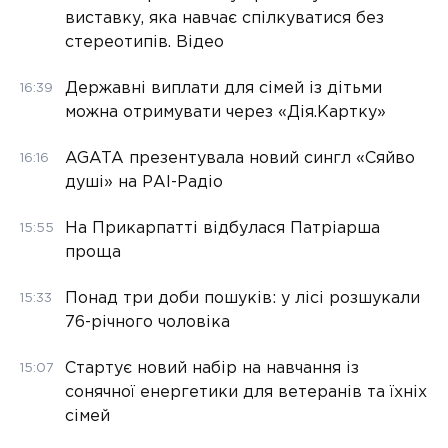
виставку, яка навчає спілкуватися без
стереотипів. Відео
Державні виплати для сімей із дітьми
16:39
можна отримувати через «Дія.Картку»
AGATA презентувала новий сингл «Сяйво
16:16
душі» на РАІ-Радіо
На Прикарпатті відбулася Патріарша
15:55
проща
Понад три доби пошуків: у лісі розшукали
15:33
76-річного чоловіка
Стартує новий набір на навчання із
15:07
сонячної енергетики для ветеранів та їхніх
сімей