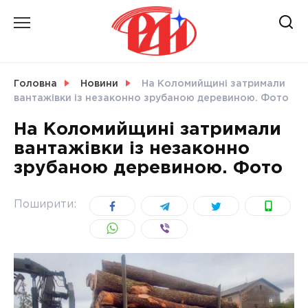
Skip
to
content
НОВИНИ
Головна
Новини
На Коломийщині затримали
вантажівки із незаконно зрубаною деревиною. Фото
СВІТ
На Коломийщині затримали
вантажівки із незаконно
зрубаною деревиною. Фото
УКРАЇНА
Поширити: