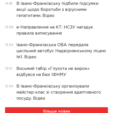
В Івано-Франківську підбили підсумки
14:18
акції щодо боротьби з вірусними
гепатитами. Відео
е-Направлення на КТ: НСЗУ нагадує
13:58
правила виписування
Івано-Франківська ОВА передала
13:34
шкільний автобус Надвірнянському ліцею
№1. Відео
Восьмий табір «Глухота не вирок»
13:10
відбувся на базі ІФНМУ
В Івано-Франківську організували
12:50
майстер-клас зі створення адаптивного
посуду. Відео
більше новин