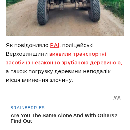
Як повідомляло
РАІ,
поліцейські
Верховинщини
виявили транспортні
засоби із незаконно зрубаною деревиною,
а також погрузку деревини неподалік
місця вчинення злочину.