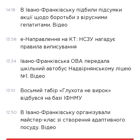
В Івано-Франківську підбили підсумки
14:18
акції щодо боротьби з вірусними
гепатитами. Відео
е-Направлення на КТ: НСЗУ нагадує
13:58
правила виписування
Івано-Франківська ОВА передала
13:34
шкільний автобус Надвірнянському ліцею
№1. Відео
Восьмий табір «Глухота не вирок»
13:10
відбувся на базі ІФНМУ
В Івано-Франківську організували
12:50
майстер-клас зі створення адаптивного
посуду. Відео