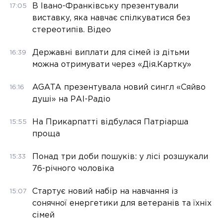
В Івано-Франківську презентували
17:05
виставку, яка навчає спілкуватися без
стереотипів. Відео
Державні виплати для сімей із дітьми
16:39
можна отримувати через «Дія.Картку»
AGATA презентувала новий сингл «Сяйво
16:16
душі» на РАІ-Радіо
На Прикарпатті відбулася Патріарша
15:55
проща
Понад три доби пошуків: у лісі розшукали
15:33
76-річного чоловіка
Стартує новий набір на навчання із
15:07
сонячної енергетики для ветеранів та їхніх
сімей