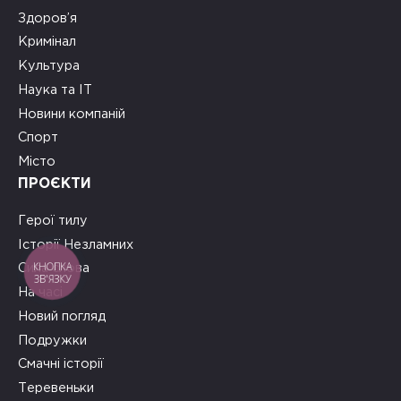
Здоров’я
Кримінал
Культура
Наука та ІТ
Новини компаній
Спорт
Місто
ПРОЄКТИ
Герої тилу
Історії Незламних
КНОПКА
Сила слова
ЗВ'ЯЗКУ
На часі
Новий погляд
Подружки
Смачні історії
Теревеньки