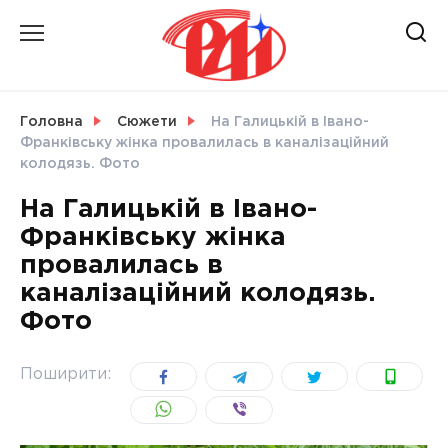
Skip
to
content
НОВИНИ
Головна
Сюжети
На Галицькій в Івано-
Франківську жінка провалилась в каналізаційний
СВІТ
колодязь. Фото
На Галицькій в Івано-
Франківську жінка
провалилась в
УКРАЇНА
каналізаційний колодязь.
Фото
Поширити: