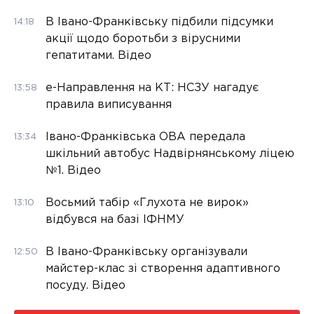
В Івано-Франківську підбили підсумки
14:18
акції щодо боротьби з вірусними
гепатитами. Відео
е-Направлення на КТ: НСЗУ нагадує
13:58
правила виписування
Івано-Франківська ОВА передала
13:34
шкільний автобус Надвірнянському ліцею
№1. Відео
Восьмий табір «Глухота не вирок»
13:10
відбувся на базі ІФНМУ
В Івано-Франківську організували
12:50
майстер-клас зі створення адаптивного
посуду. Відео