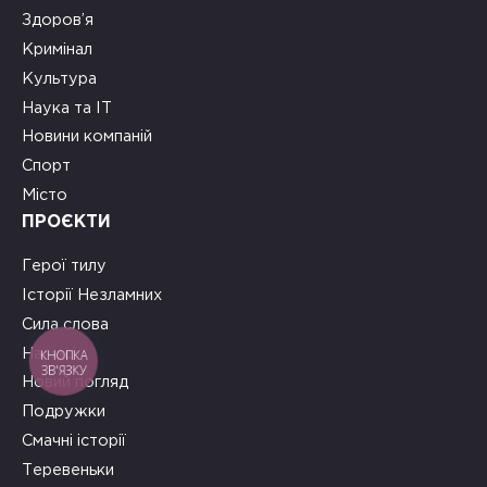
Здоров’я
Кримінал
Культура
Наука та ІТ
Новини компаній
Спорт
Місто
ПРОЄКТИ
Герої тилу
Історії Незламних
Сила слова
На часі
КНОПКА
ЗВ'ЯЗКУ
Новий погляд
Подружки
Смачні історії
Теревеньки