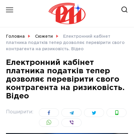
Skip
to
content
НОВИНИ
Головна
Сюжети
Електронний кабінет
платника податків тепер дозволяє перевірити свого
СВІТ
контрагента на ризиковість. Відео
Електронний кабінет
платника податків тепер
дозволяє перевірити свого
УКРАЇНА
контрагента на ризиковість.
Відео
Поширити: