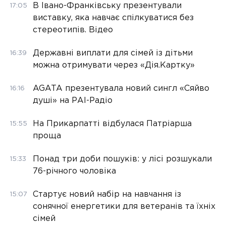
В Івано-Франківську презентували
17:05
виставку, яка навчає спілкуватися без
стереотипів. Відео
Державні виплати для сімей із дітьми
16:39
можна отримувати через «Дія.Картку»
AGATA презентувала новий сингл «Сяйво
16:16
душі» на РАІ-Радіо
На Прикарпатті відбулася Патріарша
15:55
проща
Понад три доби пошуків: у лісі розшукали
15:33
76-річного чоловіка
Стартує новий набір на навчання із
15:07
сонячної енергетики для ветеранів та їхніх
сімей