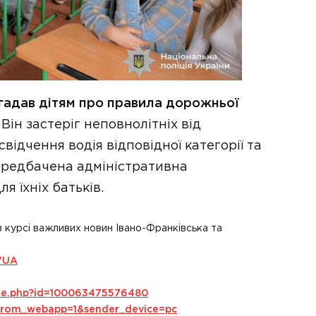
агадав дітям про правила дорожньої
Він застеріг неповнолітніх від
ідчення водія відповідної категорії та
ередбачена адміністративна
ля їхніх батьків.
в курсі важливих новин Івано-Франківська та
VUA
ile.php?id=100063475576480
s_from_webapp=1&sender_device=pc