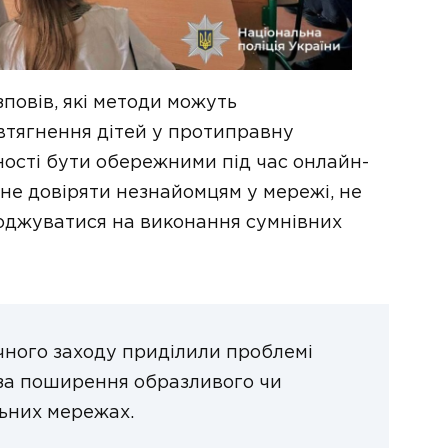
зповів, які методи можуть
втягнення дітей у протиправну
дності бути обережними під час онлайн-
 не довіряти незнайомцям у мережі, не
годжуватися на виконання сумнівних
чного заходу приділили проблемі
і за поширення образливого чи
ьних мережах.