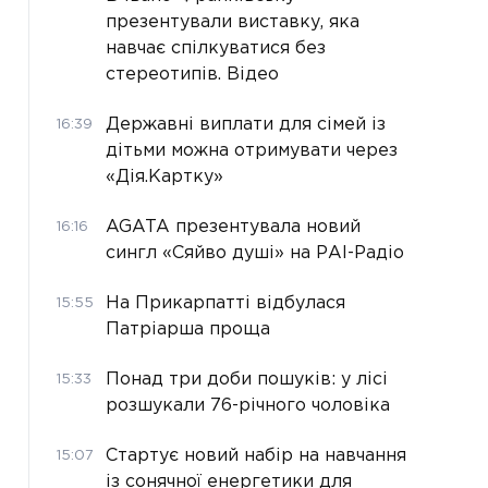
презентували виставку, яка
навчає спілкуватися без
стереотипів. Відео
Державні виплати для сімей із
16:39
дітьми можна отримувати через
«Дія.Картку»
AGATA презентувала новий
16:16
сингл «Сяйво душі» на РАІ-Радіо
На Прикарпатті відбулася
15:55
Патріарша проща
Понад три доби пошуків: у лісі
15:33
розшукали 76-річного чоловіка
Стартує новий набір на навчання
15:07
із сонячної енергетики для