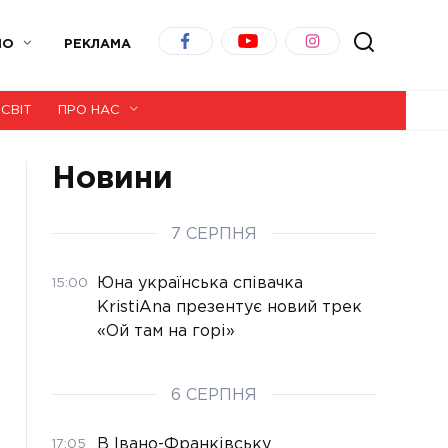
ІО
РЕКЛАМА
СВІТ
ПРО НАС
Новини
7 СЕРПНЯ
Юна українська співачка
15:00
KristiAna презентує новий трек
«Ой там на горі»
6 СЕРПНЯ
В Івано-Франківську
17:05