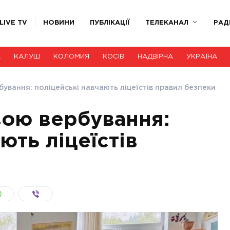
LIVE TV
НОВИНИ
ПУБЛІКАЦІЇ
ТЕЛЕКАНАЛ
РАД
А
КАЛУШ
КОЛОМИЯ
КОСІВ
НАДВІРНА
УКРАЇНА
бування: поліцейські навчають ліцеїстів правил безпеки
вою вербування:
ють ліцеїстів