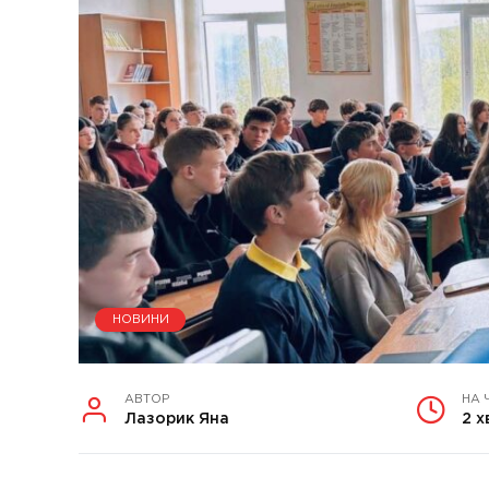
НОВИНИ
АВТОР
НА 
Лазорик Яна
2 х