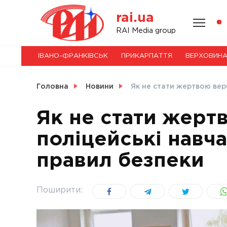
Skip
rai.ua
to
content
НОВИНИ
RAI Media group
ІВАНО-ФРАНКІВСЬК
ПРИКАРПАТТЯ
ВЕРХОВИН
СВІТ
Головна
Новини
Як не стати жертвою вер
Як не стати жерт
поліцейські навча
УКРАЇНА
правил безпеки
Поширити: