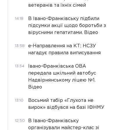
ветеранів та їхніх сімей
В Івано-Франківську підбили
14:18
підсумки акції щодо боротьби з
вірусними гепатитами. Відео
е-Направлення на КТ: НСЗУ
13:58
нагадує правила виписування
Івано-Франківська ОВА
13:34
передала шкільний автобус
Надвірнянському ліцею №1.
Відео
Восьмий табір «Глухота не
13:10
вирок» відбувся на базі ІФНМУ
В Івано-Франківську
12:50
організували майстер-клас зі