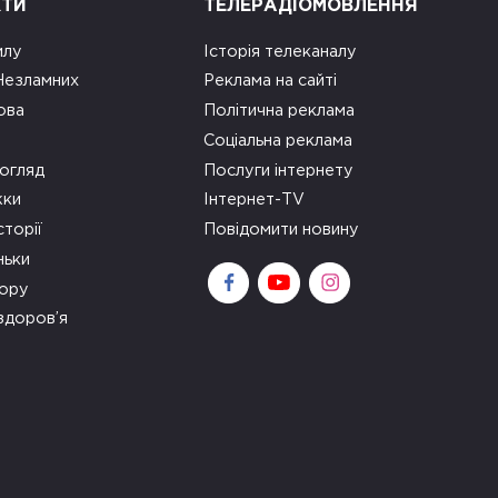
КТИ
ТЕЛЕРАДІОМОВЛЕННЯ
илу
Історія телеканалу
 Незламних
Реклама на сайті
ова
Політична реклама
Соціальна реклама
огляд
Послуги інтернету
ки
Інтернет-TV
сторії
Повідомити новину
ньки
зору
здоров’я