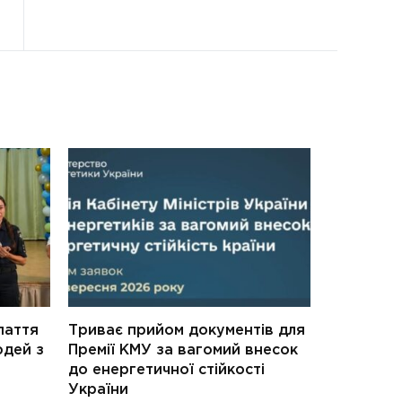
паття
Триває прийом документів для
юдей з
Премії КМУ за вагомий внесок
до енергетичної стійкості
України