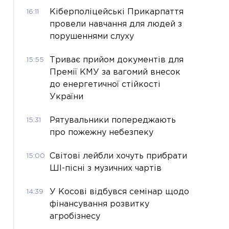
Кіберполіцейські Прикарпаття
16:11
провели навчання для людей з
порушеннями слуху
Триває прийом документів для
15:55
Премії КМУ за вагомий внесок
до енергетичної стійкості
України
Рятувальники попереджають
15:31
про пожежну небезпеку
Світові лейбли хочуть прибрати
15:00
ШІ-пісні з музичних чартів
У Косові відбувся семінар щодо
14:39
фінансування розвитку
агробізнесу