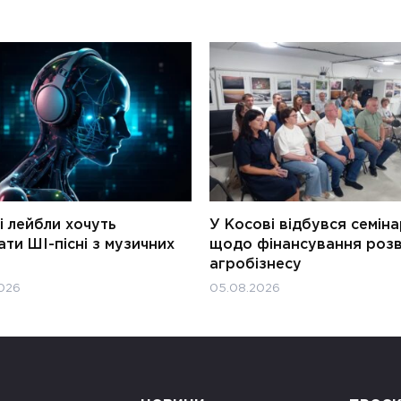
і лейбли хочуть
У Косові відбувся семін
ти ШІ-пісні з музичних
щодо фінансування роз
агробізнесу
026
05.08.2026