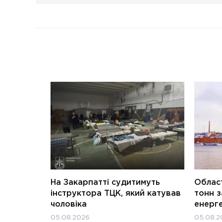
На Закарпатті судитимуть
Област
інструктора ТЦК, який катував
тонн з
чоловіка
енерг
05.08.2026
05.08.2