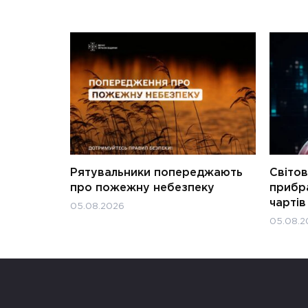
Рятувальники попереджають
Світов
про пожежну небезпеку
прибра
чартів
05.08.2026
05.08.2