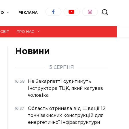
ІО
РЕКЛАМА
СВІТ
ПРО НАС
Новини
5 СЕРПНЯ
На Закарпатті судитимуть
16:58
інструктора ТЦК, який катував
чоловіка
Область отримала від Швеції 12
16:37
тонн захисних конструкцій для
енергетичної інфраструктури