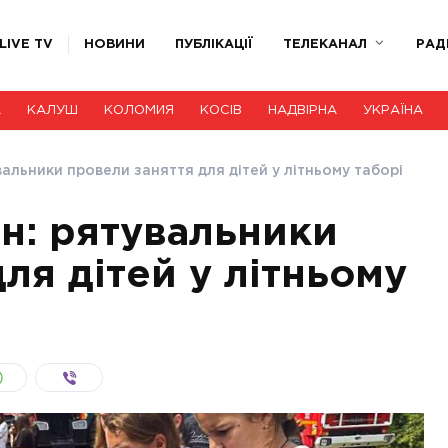
LIVE TV
НОВИНИ
ПУБЛІКАЦІЇ
ТЕЛЕКАНАЛ
РАД
А
КАЛУШ
КОЛОМИЯ
КОСІВ
НАДВІРНА
УКРАЇНА
альники провели заняття для дітей у літньому таборі
н: рятувальники
ля дітей у літньому