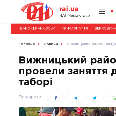
Skip
rai.ua
to
content
НОВИНИ
RAI Media group
ІВАНО-ФРАНКІВСЬК
ПРИКАРПАТТЯ
ВЕРХОВИН
СВІТ
Головна
Новини
Вижницький район: рятув
Вижницький райо
провели заняття д
УКРАЇНА
таборі
Поширити: