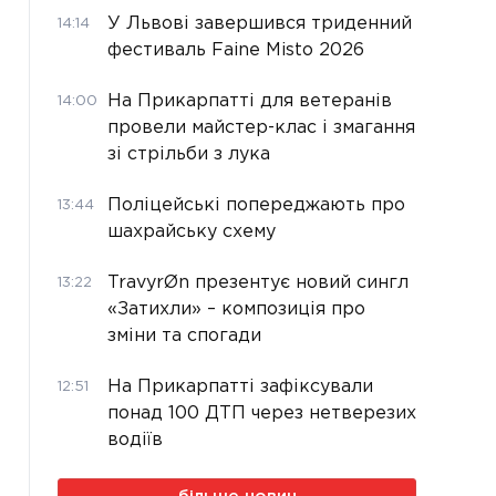
У Львові завершився триденний
14:14
фестиваль Faine Misto 2026
На Прикарпатті для ветеранів
14:00
провели майстер-клас і змагання
зі стрільби з лука
Поліцейські попереджають про
13:44
шахрайську схему
TravyrØn презентує новий сингл
13:22
«Затихли» – композиція про
зміни та спогади
На Прикарпатті зафіксували
12:51
понад 100 ДТП через нетверезих
водіїв