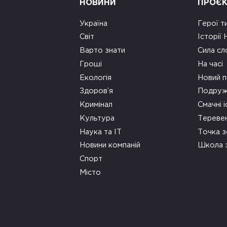
НОВИНИ
ПРОЄ
Україна
Герої т
Світ
Історії
Варто знати
Сила сл
Гроші
На часі
Екологія
Новий п
Здоров’я
Подруж
Кримінал
Смачні і
Культура
Тереве
Наука та ІТ
Точка 
Новини компаній
Школа 
Спорт
Місто