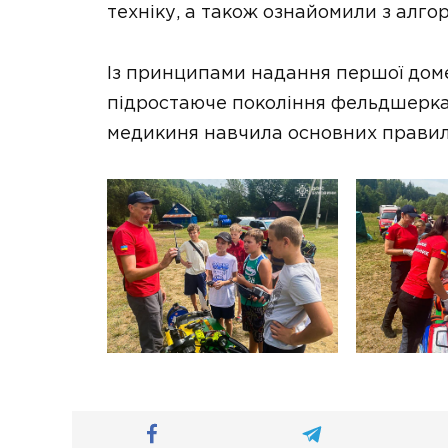
техніку, а також ознайомили з алго
Із принципами надання першої дом
підростаюче покоління фельдшерка 
медикиня навчила основних правил,