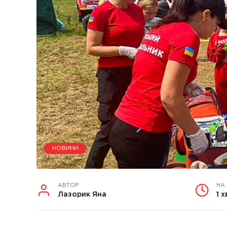
НОВИНИ
АВТОР
НА
Лазорик Яна
1 х