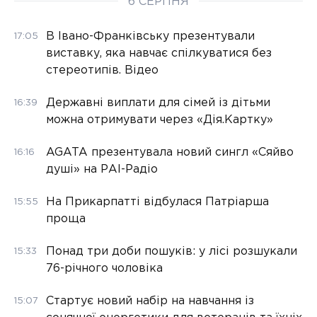
6 СЕРПНЯ
В Івано-Франківську презентували
17:05
виставку, яка навчає спілкуватися без
стереотипів. Відео
Державні виплати для сімей із дітьми
16:39
можна отримувати через «Дія.Картку»
AGATA презентувала новий сингл «Сяйво
16:16
душі» на РАІ-Радіо
На Прикарпатті відбулася Патріарша
15:55
проща
Понад три доби пошуків: у лісі розшукали
15:33
76-річного чоловіка
Стартує новий набір на навчання із
15:07