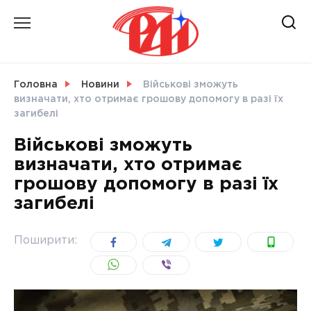
Skip
to
content
НОВИНИ
Головна
Новини
Військові зможуть
визначати, хто отримає грошову допомогу в разі їх
СВІТ
загибелі
Військові зможуть
визначати, хто отримає
грошову допомогу в разі їх
УКРАЇНА
загибелі
Поширити: