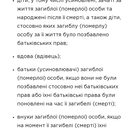
діти, у тому числі усиновлені, зачаті за
життя загиблої (померлої) особи та
народжені після її смерті, а також діти,
стосовно яких загиблу (померлу)
особу за її життя було позбавлено
батьківських прав;
вдова (вдівець);
батьки (усиновлювачі) загиблої
(померлої) особи, якщо вони не були
позбавлені стосовно неї батьківських
прав або їхні батьківські права були
поновлені на час її загибелі (смерті);
внуки загиблої (померлої) особи, якщо
на момент її загибелі (смерті) їхні