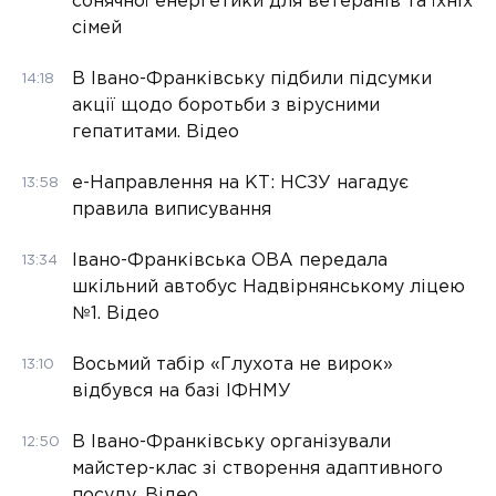
сонячної енергетики для ветеранів та їхніх
сімей
В Івано-Франківську підбили підсумки
14:18
акції щодо боротьби з вірусними
гепатитами. Відео
е-Направлення на КТ: НСЗУ нагадує
13:58
правила виписування
Івано-Франківська ОВА передала
13:34
шкільний автобус Надвірнянському ліцею
№1. Відео
Восьмий табір «Глухота не вирок»
13:10
відбувся на базі ІФНМУ
В Івано-Франківську організували
12:50
майстер-клас зі створення адаптивного
посуду. Відео