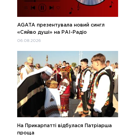
AGATA презентувала новий сингл
«Сяйво душі» на РАІ-Радіо
06.08.2026
На Прикарпатті відбулася Патріарша
проща