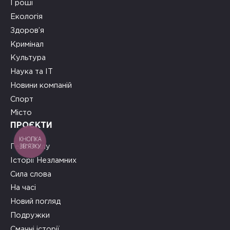
Гроші
Екологія
Здоров’я
Кримінал
Культура
Наука та ІТ
Новини компаній
Спорт
Місто
ПРОЄКТИ
КНОПКА
ЗВ'ЯЗКУ
Герої тилу
Історії Незламних
Сила слова
На часі
Новий погляд
Подружки
Смачні історії