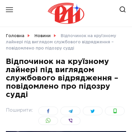
Skip
to
content
НОВИНИ
Головна
Новини
Відпочинок на круїзному
лайнері під виглядом службового відрядження –
СВІТ
повідомлено про підозру судді
Відпочинок на круїзному
лайнері під виглядом
службового відрядження –
УКРАЇНА
повідомлено про підозру
судді
Поширити: