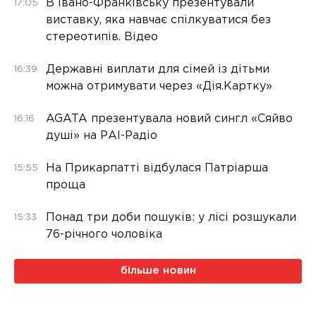
В Івано-Франківську презентували
17:05
виставку, яка навчає спілкуватися без
стереотипів. Відео
Державні виплати для сімей із дітьми
16:39
можна отримувати через «Дія.Картку»
AGATA презентувала новий сингл «Сяйво
16:16
душі» на РАІ-Радіо
На Прикарпатті відбулася Патріарша
15:55
проща
Понад три доби пошуків: у лісі розшукали
15:33
76-річного чоловіка
більше новин