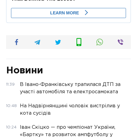
Новини
В Івано-Франківську трапилася ДТП за
11:39
участі автомобіля та електросамоката
На Надвірнянщині чоловік вистрілив у
10:48
кота сусідів
Іван Скіцко — про чемпіонат України,
10:24
«Бартку» та розвиток ампфутболу у