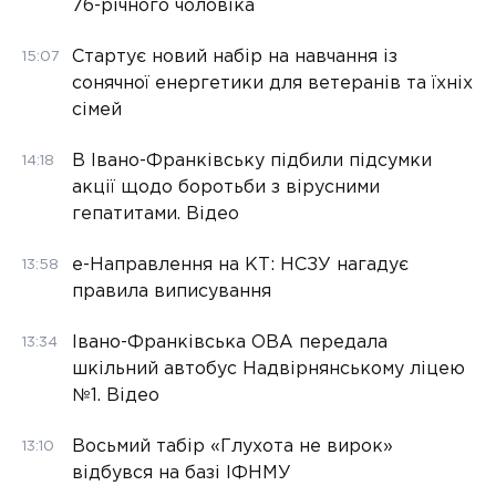
76-річного чоловіка
Стартує новий набір на навчання із
15:07
сонячної енергетики для ветеранів та їхніх
сімей
В Івано-Франківську підбили підсумки
14:18
акції щодо боротьби з вірусними
гепатитами. Відео
е-Направлення на КТ: НСЗУ нагадує
13:58
правила виписування
Івано-Франківська ОВА передала
13:34
шкільний автобус Надвірнянському ліцею
№1. Відео
Восьмий табір «Глухота не вирок»
13:10
відбувся на базі ІФНМУ