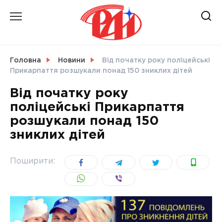
Skip
to
content
НОВИНИ
Головна
Новини
Від початку року поліцейські
Прикарпаття розшукали понад 150 зниклих дітей
СВІТ
Від початку року
поліцейські Прикарпаття
розшукали понад 150
зниклих дітей
УКРАЇНА
Поширити: