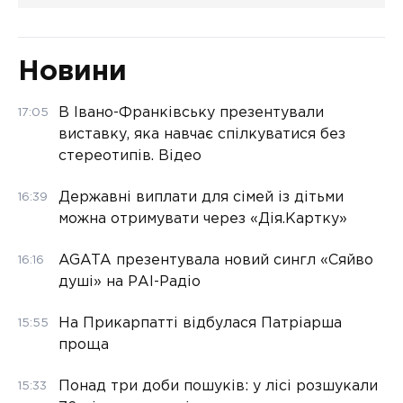
Новини
В Івано-Франківську презентували
17:05
виставку, яка навчає спілкуватися без
стереотипів. Відео
Державні виплати для сімей із дітьми
16:39
можна отримувати через «Дія.Картку»
AGATA презентувала новий сингл «Сяйво
16:16
душі» на РАІ-Радіо
На Прикарпатті відбулася Патріарша
15:55
проща
Понад три доби пошуків: у лісі розшукали
15:33