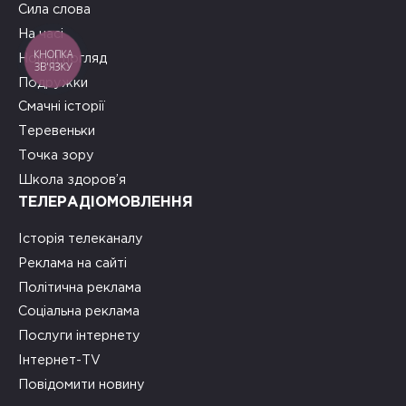
Сила слова
На часі
КНОПКА
Новий погляд
ЗВ'ЯЗКУ
Подружки
Смачні історії
Теревеньки
Точка зору
Школа здоров’я
ТЕЛЕРАДІОМОВЛЕННЯ
Історія телеканалу
Реклама на сайті
Політична реклама
Соціальна реклама
Послуги інтернету
Інтернет-TV
Повідомити новину