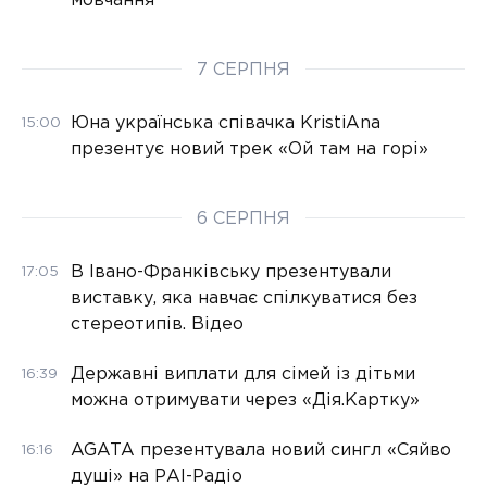
мовчання
7 СЕРПНЯ
Юна українська співачка KristiAna
15:00
презентує новий трек «Ой там на горі»
6 СЕРПНЯ
В Івано-Франківську презентували
17:05
виставку, яка навчає спілкуватися без
стереотипів. Відео
Державні виплати для сімей із дітьми
16:39
можна отримувати через «Дія.Картку»
AGATA презентувала новий сингл «Сяйво
16:16
душі» на РАІ-Радіо