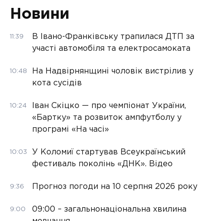
Новини
В Івано-Франківську трапилася ДТП за
11:39
участі автомобіля та електросамоката
На Надвірнянщині чоловік вистрілив у
10:48
кота сусідів
Іван Скіцко — про чемпіонат України,
10:24
«Бартку» та розвиток ампфутболу у
програмі «На часі»
У Коломиї стартував Всеукраїнський
10:03
фестиваль поколінь «ДНК». Відео
Прогноз погоди на 10 серпня 2026 року
9:36
09:00 – загальнонаціональна хвилина
9:00