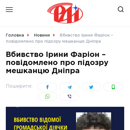
Skip
to
content
НОВИНИ
Головна
Новини
Вбивство Ірини Фаріон –
повідомлено про підозру мешканцю Дніпра
СВІТ
Вбивство Ірини Фаріон –
повідомлено про підозру
мешканцю Дніпра
УКРАЇНА
Поширити: