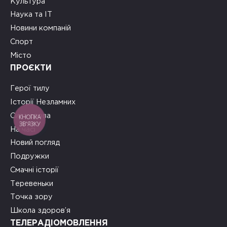
Культура
Наука та ІТ
Новини компаній
Спорт
Місто
ПРОЄКТИ
Герої тилу
Історії Незламних
Сила слова
КНОПКА
ЗВ'ЯЗКУ
На часі
Новий погляд
Подружки
Смачні історії
Теревеньки
Точка зору
Школа здоров’я
ТЕЛЕРАДІОМОВЛЕННЯ