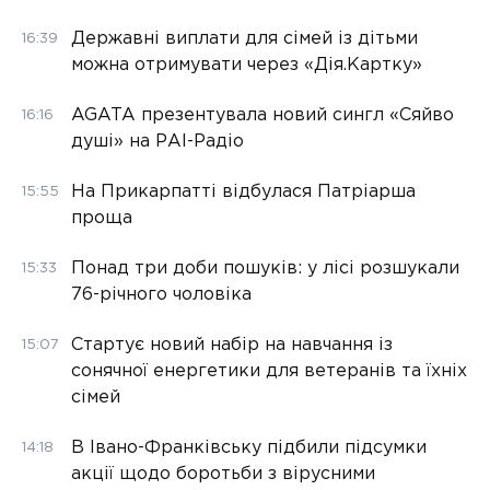
Державні виплати для сімей із дітьми
16:39
можна отримувати через «Дія.Картку»
AGATA презентувала новий сингл «Сяйво
16:16
душі» на РАІ-Радіо
На Прикарпатті відбулася Патріарша
15:55
проща
Понад три доби пошуків: у лісі розшукали
15:33
76-річного чоловіка
Стартує новий набір на навчання із
15:07
сонячної енергетики для ветеранів та їхніх
сімей
В Івано-Франківську підбили підсумки
14:18
акції щодо боротьби з вірусними